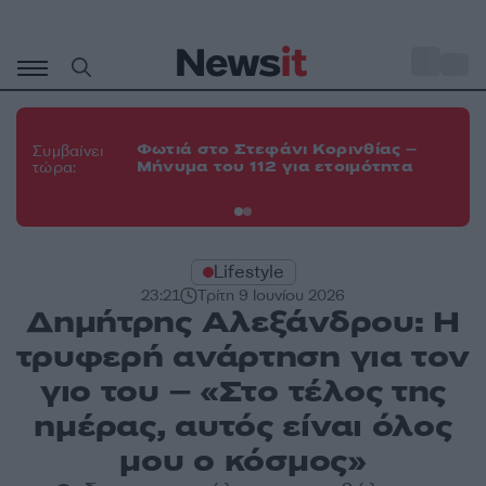
Μετάβαση
σε
o
35
περιεχόμενο
Φω
Φωτιά στο Στεφάνι Κορινθίας –
Θε
Συμβαίνει
Μήνυμα του 112 για ετοιμότητα
εν
τώρα:
οχ
Lifestyle
23:21
Τρίτη 9 Ιουνίου 2026
Δημήτρης Αλεξάνδρου: Η
τρυφερή ανάρτηση για τον
γιο του – «Στο τέλος της
ημέρας, αυτός είναι όλος
μου ο κόσμος»