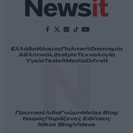
Ελλάδα
Κόσμος
Πολιτική
Οικονομία
Αθλητικά
Lifestyle
Τεχνολογία
Υγεία
Tasteit
Media
Driveit
Πρωτοσέλιδα
Γνώμη
Melas Blog
Καιρός
Παράξενες Ειδήσεις
Nikos Blog
Videos