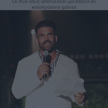
Οι δυο τους απόλαυσαν μια βόλτα σε
καταπράσινο φόντο