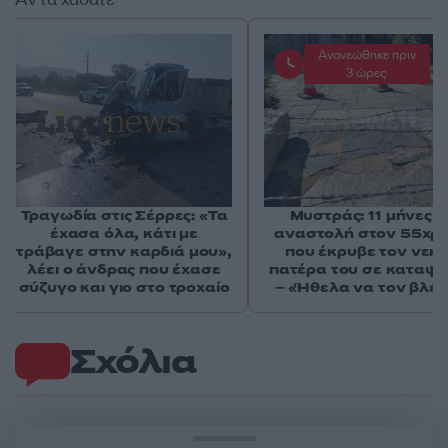
Ανανεώθηκε πριν
3 ώρες
Τραγωδία στις Σέρρες: «Τα
Μυστράς: 11 μήνες μ
έχασα όλα, κάτι με
αναστολή στον 55χρ
τράβαγε στην καρδιά μου»,
που έκρυβε τον νεκ
λέει ο άνδρας που έχασε
πατέρα του σε καταψ
σύζυγο και γιο στο τροχαίο
– «Ήθελα να τον βλέ
Σχόλια