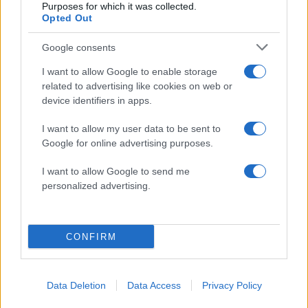
4
Purposes for which it was collected.
που έζησε και πώς είδε τον Χριστό μπροστά
Opted Out
της: «Ήταν ό,τι πιο όμορφο έχω δει στη ζωή
μου»
Google consents
5
Ο Γιάννης Φακίνος αποκάλυψε πώς έγινε
viral το τραγούδι του «Λογαριασμός» που
I want to allow Google to enable storage
ερμηνεύει η Κατερίνα Λιόλιου
related to advertising like cookies on web or
device identifiers in apps.
Πιο σχολιασμένα
I want to allow my user data to be sent to
Google for online advertising purposes.
Μητσοτάκης στην υπογραφή συμφωνίας
198
για την ηλεκτρική διασύνδεση Ελλάδας –
I want to allow Google to send me
Κύπρου: «Ισχυρή ψήφος εμπιστοσύνης» η
personalized advertising.
είσοδος της Meridiam στην GSI
Έφυγαν οι συνεργάτες, μένει η Μαρία
184
Καρυστιανού - Η επόμενη μέρα για την
«Ελπίδα για τη Δημοκρατία»
CONFIRM
Canadair 515: Οι πρώτες εικόνες από την
129
κατασκευή του αεροσκάφους που θα
επιχειρεί και τη νύχτα στα μέτωπα της
Data Deletion
Data Access
Privacy Policy
φωτιάς