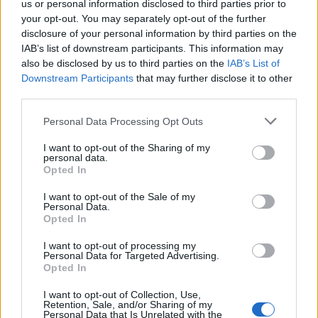
Ακολουθήστε το Νewsit.gr στο
Google News
και
us or personal information disclosed to third parties prior to
ενημερωθείτε πρώτοι για όλη την ειδησεογραφία και τα
your opt-out. You may separately opt-out of the further
τελευταία νέα
της ημέρας
disclosure of your personal information by third parties on the
IAB’s list of downstream participants. This information may
also be disclosed by us to third parties on the
IAB’s List of
Downstream Participants
that may further disclose it to other
third parties.
Πιο δημοφιλή
Please note that this website/app uses one or more Google
Personal Data Processing Opt Outs
services and may gather and store information including but
1
Η Ελένη Φωτοπούλου ευχήθηκε για τη
not limited to your visit or usage behaviour. You may click to
I want to opt-out of the Sharing of my
personal data.
γιορτή του Άκη Παυλόπουλου: «Δεκαπέντε
grant or deny consent to Google and its third-party tags to
Opted In
χρόνια μου διδάσκει υπομονή και αγάπη»
use your data for below specified purposes in below Google
consent section.
2
Αριστοτέλης Δαμίγος: Στο Αποτεφρωτήριο
I want to opt-out of the Sale of my
Personal Data.
Ριτσώνας το «ύστατο χαίρε» στον Έλληνα
Opted In
σύνδεσμο του ελικοπτέρου που έπεσε στην
Ψάθα
I want to opt-out of processing my
3
«Αφιέρωσε τη ζωή της στο να βοηθά
Personal Data for Targeted Advertising.
ανθρώπους που είχαν ανάγκη» - Η πρώτη
Opted In
δήλωση της οικογένειας της 38χρονης
Λίζα που βρέθηκε νεκρή στην Κυψέλη
I want to opt-out of Collection, Use,
Retention, Sale, and/or Sharing of my
Η Αγγελική Ηλιάδη περιγράφει το θαύμα
Personal Data that Is Unrelated with the