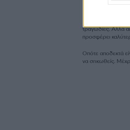
Και τα δυο. Θέλω ν
ενδιαφέρουσα “ταιν
τραγωδίες. Αλλά α
προσφέρει καλύτερ
Οπότε αποδεκτά είν
να σηκωθείς. Μέχρ