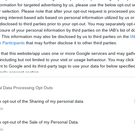
ώ πως παίζω ασφαλώς, ότι δεν φτάνω σε επικίνδυν
formation for targeted advertising by us, please use the below opt-out s
r selection. Please note that after your opt-out request is processed y
eing interest-based ads based on personal information utilized by us or
disclosed to third parties prior to your opt-out. You may separately opt-
ΔΙΑΦΗΜΙΣΗ
losure of your personal information by third parties on the IAB’s list of
. This information may also be disclosed by us to third parties on the
IA
Participants
that may further disclose it to other third parties.
 that this website/app uses one or more Google services and may gath
including but not limited to your visit or usage behaviour. You may click 
 to Google and its third-party tags to use your data for below specifi
ogle consent section.
l Data Processing Opt Outs
o opt-out of the Sharing of my personal data.
In
o opt-out of the Sale of my Personal Data.
In