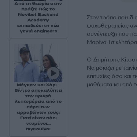
Από τη θεωρία στην
πράξη: Πώς το
Novibet Backend
Στον τρόπο που δια
Academy
ψυχοθεραπείας αν
εκπαιδεύει τη νέα
γενιά engineers
συνέντευξη που πα
Μαρίνα Τσικλητήρα
Ο Δημήτρης Κίτσος
Να μοιάζει με ταινί
επιτυχίες όσο και 
μαθήματα και από 
Μέγκαν και Χάρι -
Βίντεο αποκαλύπτει
την κρυφή
λεπτομέρεια από το
πάρτι των
αρραβώνων τους:
Γιατί είχαν πάει
ντυμένοι...
πιγκουίνοι