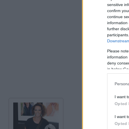
εξελίσσομαι. Θεωρ
sensitive in
περιοχές.
confirm you
continue se
information 
further disc
participants
Downstream 
Please note
information 
deny consent
in below Go
Persona
I want t
Opted 
I want t
Opted 