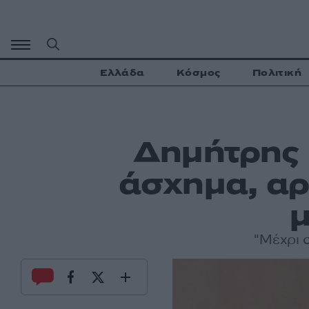
Μετάβαση
σε
περιεχόμενο
Ελλάδα
Κόσμος
Πολιτική
Δημήτρης Κ
άσχημα, αρ
μ
"Μέχρι 