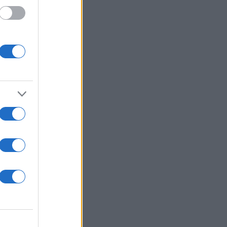
ναι
α
 σου