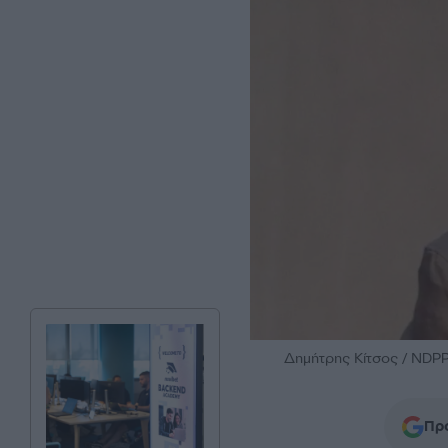
Δημήτρης Κίτσος / N
Προ