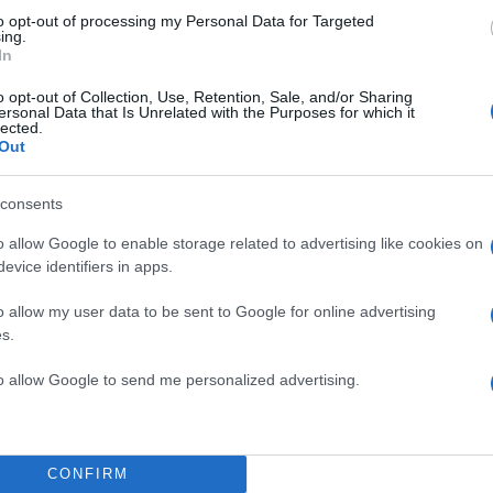
to opt-out of processing my Personal Data for Targeted
ing.
In
o opt-out of Collection, Use, Retention, Sale, and/or Sharing
ersonal Data that Is Unrelated with the Purposes for which it
lected.
Out
consents
o allow Google to enable storage related to advertising like cookies on
evice identifiers in apps.
o allow my user data to be sent to Google for online advertising
 απασχολεί είναι να βρίσκομαι με συνεργάτες που εί
s.
ου πουν, “πέσε από τον γκρεμό τώρα και τελείωνε”.
to allow Google to send me personalized advertising.
ιμάς να θυμάσαι, ακόμα και τα δυσάρεστα, από το ν
ιδή δεν θες να ξεχνάς μαθήματα ζωής ή επειδή ό,τι
CONFIRM
κομμάτι της ιστορίας που σε έχει φέρει μέχρι εδώ;