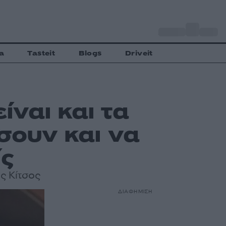
o
Αθήνα
30
C
a
Tasteit
Blogs
Driveit
ίναι και τα
σουν και να
ίς
ς Κίτσος
ΔΙΑΦΗΜΙΣΗ