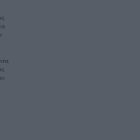
ης
έα
ο
υσα.
ις
ει