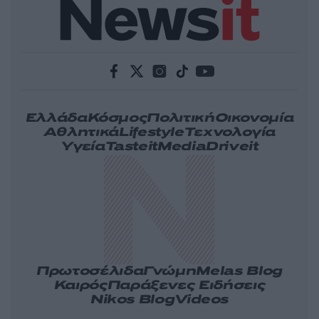
Ελλάδα
Κόσμος
Πολιτική
Οικονομία
Αθλητικά
Lifestyle
Τεχνολογία
Υγεία
Tasteit
Media
Driveit
Πρωτοσέλιδα
Γνώμη
Melas Blog
Καιρός
Παράξενες Ειδήσεις
Nikos Blog
Videos