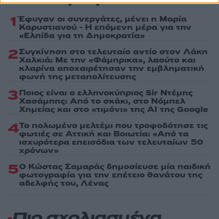
1
Έφυγαν οι συνεργάτες, μένει η Μαρία
Καρυστιανού - Η επόμενη μέρα για την
«Ελπίδα για τη Δημοκρατία»
2
Συγκίνηση στο τελευταίο αντίο στον Λάκη
Χαλκιά: Με την «Φάμπρικα», λαούτο και
κλαρίνα αποχαιρέτησαν την εμβληματική
φωνή της μεταπολίτευσης
3
Ποιος είναι ο ελληνοκύπριος Sir Ντέμης
Χασάμπης: Από το σκάκι, στο Νόμπελ
Χημείας και στο «τιμόνι» της AI της Google
4
Το πολωμένο μελτέμι που τροφοδότησε τις
φωτιές σε Αττική και Βοιωτία: «Από τα
ισχυρότερα επεισόδια των τελευταίων 50
χρόνων»
5
Ο Κώστας Σαμαράς δημοσίευσε μία παιδική
φωτογραφία για την επέτειο θανάτου της
αδελφής του, Λένας
Πιο σχολιασμένα