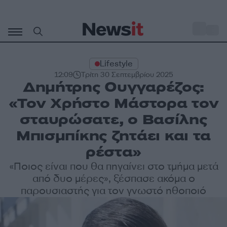
Μετάβαση
σε
o
28
περιεχόμενο
Lifestyle
12:09
Τρίτη 30 Σεπτεμβρίου 2025
Δημήτρης Ουγγαρέζος:
«Τον Χρήστο Μάστορα τον
σταυρώσατε, ο Βασίλης
Μπισμπίκης ζητάει και τα
ρέστα»
«Ποιος είναι που θα πηγαίνει στο τμήμα μετά
από δυο μέρες», ξέσπασε ακόμα ο
παρουσιαστής για τον γνωστό ηθοποιό