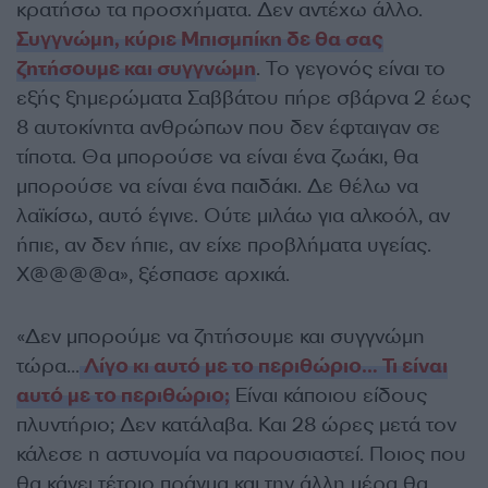
κρατήσω τα προσχήματα. Δεν αντέχω άλλο.
Συγγνώμη, κύριε Μπισμπίκη δε θα σας
ζητήσουμε και συγγνώμη
. Το γεγονός είναι το
εξής ξημερώματα Σαββάτου πήρε σβάρνα 2 έως
8 αυτοκίνητα ανθρώπων που δεν έφταιγαν σε
τίποτα. Θα μπορούσε να είναι ένα ζωάκι, θα
μπορούσε να είναι ένα παιδάκι. Δε θέλω να
λαϊκίσω, αυτό έγινε. Ούτε μιλάω για αλκοόλ, αν
ήπιε, αν δεν ήπιε, αν είχε προβλήματα υγείας.
Χ@@@@α», ξέσπασε αρχικά.
«Δεν μπορούμε να ζητήσουμε και συγγνώμη
τώρα…
Λίγο κι αυτό με το περιθώριο… Τι είναι
αυτό με το περιθώριο;
Είναι κάποιου είδους
πλυντήριο; Δεν κατάλαβα. Και 28 ώρες μετά τον
κάλεσε η αστυνομία να παρουσιαστεί. Ποιος που
θα κάνει τέτοιο πράγμα και την άλλη μέρα θα