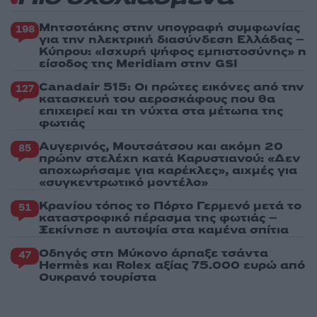
Μητσοτάκης στην υπογραφή συμφωνίας
198
για την ηλεκτρική διασύνδεση Ελλάδας –
Κύπρου: «Ισχυρή ψήφος εμπιστοσύνης» η
είσοδος της Meridiam στην GSI
Canadair 515: Οι πρώτες εικόνες από την
127
κατασκευή του αεροσκάφους που θα
επιχειρεί και τη νύχτα στα μέτωπα της
φωτιάς
Αυγερινός, Μουτσάτσου και ακόμη 20
85
πρώην στελέχη κατά Καρυστιανού: «Δεν
αποχωρήσαμε για καρέκλες», αιχμές για
«συγκεντρωτικό μοντέλο»
Κρανίου τόπος το Πόρτο Γερμενό μετά το
51
καταστροφικό πέρασμα της φωτιάς –
Ξεκίνησε η αυτοψία στα καμένα σπίτια
Οδηγός στη Μύκονο άρπαξε τσάντα
47
Hermès και Rolex αξίας 75.000 ευρώ από
Ουκρανό τουρίστα