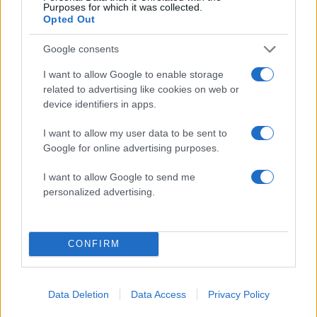
2000 /2000
Purposes for which it was collected.
Opted Out
Υποβολή σχολίου
Google consents
Όροι Χρήσης
. Το site προστατεύεται από reCAPTCHA, ισχύουν
Πολιτική Απορρήτου
&
Όροι Χρήσης
της Google.
I want to allow Google to enable storage
related to advertising like cookies on web or
Lifestyle
device identifiers in apps.
ΒΑΣΙΛΗΣ ΜΠΙΣΜΠΙΚΗΣ
ΔΗΜΗΤΡΗΣ ΟΥΓΓΑΡΕΖΟΣ
I want to allow my user data to be sent to
Google for online advertising purposes.
Share:
I want to allow Google to send me
personalized advertising.
Ακολουθήστε το Νewsit.gr στο
Google News
και
ενημερωθείτε πρώτοι για όλη την ειδησεογραφία και τα
τελευταία νέα
της ημέρας
CONFIRM
Data Deletion
Data Access
Privacy Policy
Πιο δημοφιλή