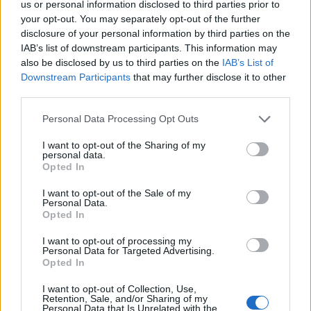
us or personal information disclosed to third parties prior to
πληρώσει πρόστιμο 1.200
πρώτη φορά για τον γ
your opt-out. You may separately opt-out of the further
ευρώ και θα του
του: «Είναι πολύ
disclosure of your personal information by third parties on the
αφαιρέσουν το δίπλωμα
πρωτόγνωρο συναίσθ
IAB’s list of downstream participants. This information may
για 1 μήνα – Βίντεο λίγα
αυτό που νιώθω»
λεπτά μετά το τροχαίο
also be disclosed by us to third parties on the
IAB’s List of
Downstream Participants
that may further disclose it to other
third parties.
Σχόλια
Please note that this website/app uses one or more Google
Personal Data Processing Opt Outs
services and may gather and store information including but
not limited to your visit or usage behaviour. You may click to
I want to opt-out of the Sharing of my
personal data.
grant or deny consent to Google and its third-party tags to
Opted In
use your data for below specified purposes in below Google
Σχολίασε εδώ
consent section.
I want to opt-out of the Sale of my
Personal Data.
Opted In
50 /50
I want to opt-out of processing my
Personal Data for Targeted Advertising.
Opted In
I want to opt-out of Collection, Use,
Retention, Sale, and/or Sharing of my
Personal Data that Is Unrelated with the