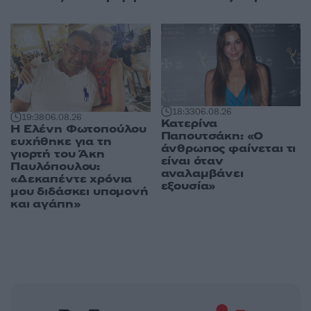
18:33
06.08.26
19:38
06.08.26
Κατερίνα
Η Ελένη Φωτοπούλου
Παπουτσάκη: «Ο
ευχήθηκε για τη
άνθρωπος φαίνεται τι
γιορτή του Άκη
είναι όταν
Παυλόπουλου:
αναλαμβάνει
«Δεκαπέντε χρόνια
εξουσία»
μου διδάσκει υπομονή
και αγάπη»