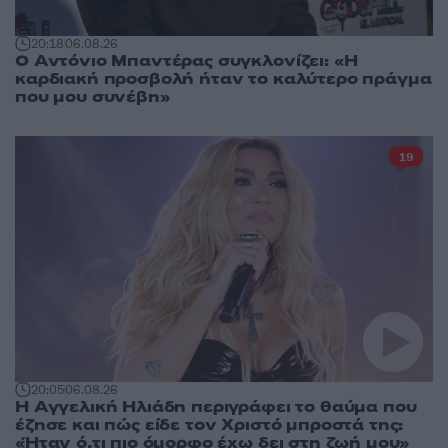
20:18
06.08.26
Ο Αντόνιο Μπαντέρας συγκλονίζει: «Η
καρδιακή προσβολή ήταν το καλύτερο πράγμα
που μου συνέβη»
19
20:05
06.08.26
Η Αγγελική Ηλιάδη περιγράφει το θαύμα που
έζησε και πώς είδε τον Χριστό μπροστά της:
«Ήταν ό,τι πιο όμορφο έχω δει στη ζωή μου»