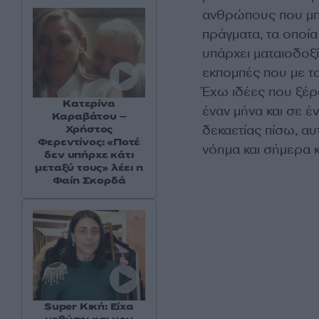
ανθρώπους που μπο
πράγματα, τα οποία
υπάρχει ματαιοδοξ
εκπομπές που με το
Έχω ιδέες που ξέρω
Κατερίνα
έναν μήνα και σε 
Καραβάτου –
δεκαετίας πίσω, αυ
Χρήστος
Φερεντίνος: «Ποτέ
νόημα και σήμερα κ
δεν υπήρχε κάτι
μεταξύ τους» λέει η
Φαίη Σκορδά
Super Κική: Είχα