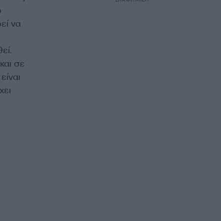
ω
εί να
εί.
και σε
είναι
χει