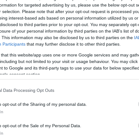
να είσαι ρεπόρτερ έξω. Ξέρεις ποια είναι η δυσκολία
formation for targeted advertising by us, please use the below opt-out s
να έρχεσαι σε επαφή με τους ανθρώπους. Το έξω ήτα
r selection. Please note that after your opt-out request is processed y
λο σχολείο και αυτό σου δίνει τα εφόδια να μπορεί
eing interest-based ads based on personal information utilized by us or
disclosed to third parties prior to your opt-out. You may separately opt-
 μέσα στο πλατό».
losure of your personal information by third parties on the IAB’s list of
. This information may also be disclosed by us to third parties on the
IA
τα, πως «Νομίζω ότι ένας άνθρωπος όταν μπαίνει σ
Participants
that may further disclose it to other third parties.
κινά να εργάζεται ως ρεπόρτερ και αμείβεται χαμηλά
 that this website/app uses one or more Google services and may gath
τρόπος να ξεφύγει μισθολογικά και να έχει νόημα αυτ
including but not limited to your visit or usage behaviour. You may click 
 to Google and its third-party tags to use your data for below specifi
τρέψει να έχει μια καλή ζωή, είναι να φτάσει σε μια 
ogle consent section.
ίναι πολύ κρίμα. Αν ήξερε ένας άνθρωπος ότι ως
ρ θα αμείβεται ως παρουσιαστής -ας μην είναι ο to
l Data Processing Opt Outs
ρεί να επέμενε να είναι στο δρόμο, στην πρώτη γρα
ν ξέρεις ότι θα παίζεις το κεφάλι σου κορώνα -γρά
o opt-out of the Sharing of my personal data.
 στούντιο θα παίρνει 15 φορές τα λεφτά που παίρνεις
In
ναι λίγο μάταιο».
o opt-out of the Sale of my Personal Data.
In
ημήτρης Πανόπουλος δήλωσε: «Νομίζω ότι έχουμε τη