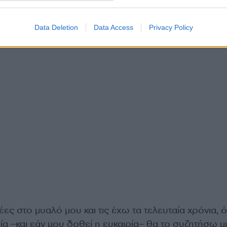
Data Deletion
Data Access
Privacy Policy
έες στο μυαλό μου και τις έχω τα τελευταία χρόνια, 
ία –και εάν μου δοθεί η ευκαιρία– θα το συζητήσω μ