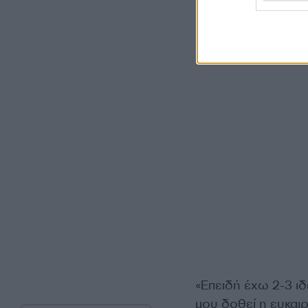
«Επειδή έχω 2-3 ιδ
μου δοθεί η ευκαιρ