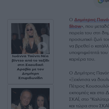
Προ
Ο
Δημήτρης Πανό
Show
», που μεταδ
πορεία του στη δημ
προσωπική ζωή του.
να βρεθεί ο κατάλ
υποψηφιότητά του 
Ιωάννα Τούνη: Νέα
καριέρα του.
βίντεο από το ταξίδι
στη Σαουδική
Αραβία με τον
Ο Δημήτρης Πανόπ
Δημήτρη
Σπυριδωνίδη
«Ξεκίνησα να δου
Πέτρος Κουσουλός
εκπομπές και στο 
ΣΚΑΪ, στο “Καλύτερ
και τώρα στον ΣΚΑΪ