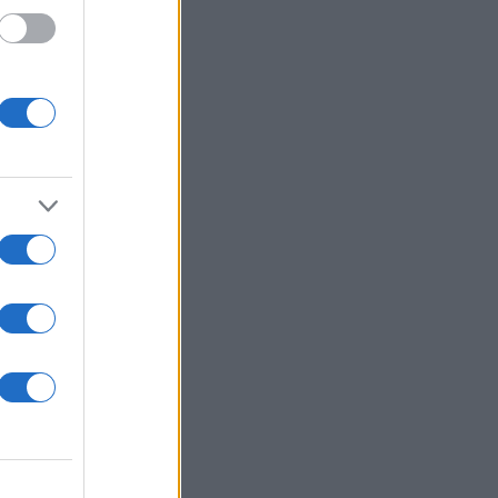
ι μας
ωγία.
νιώσει
ό έχει