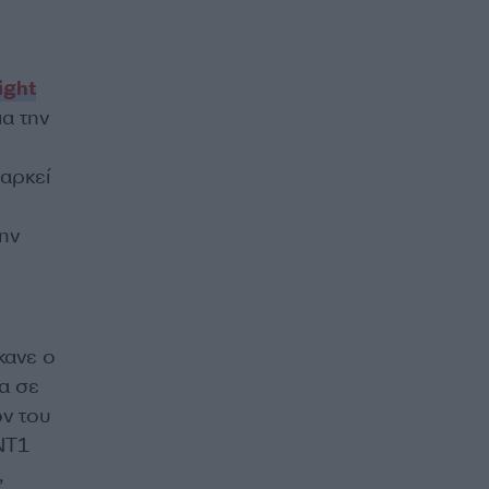
ight
ια την
 αρκεί
ην
κανε ο
α σε
ων του
ΝΤ1
,