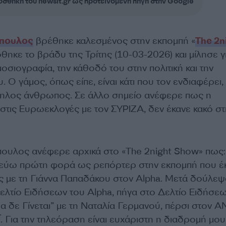
σθήκη του newsit.gr ως προτεινόμενη πηγή στην Google
πουλος
βρέθηκε καλεσμένος στην εκπομπή «
The 2n
όθηκε το βράδυ της Τρίτης (10-03-2026) και μίλησε γ
οσιογραφία, την κάθοδό του στην πολιτική και την
 Ο γάμος, όπως είπε, είναι κάτι που τον ενδιαφέρει,
ληλος άνθρωπος. Σε άλλο σημείο ανέφερε πως η
στις Ευρωεκλογές με τον ΣΥΡΙΖΑ, δεν έκανε κακό στ
ουλος ανέφερε αρχικά στο «The 2night Show» πως:
λεύω πρώτη φορά ως ρεπόρτερ στην εκπομπή που έ
 με τη Γιάννα Παπαδάκου στον Alpha. Μετά δούλεψ
Δελτίο Ειδήσεων του Alpha, πήγα στο Δελτίο Ειδήσε
α δε Γίνεται” με τη Ναταλία Γερμανού, πέρσι στον Α
. Για την τηλεόραση είναι ευχάριστη η διαδρομή μου