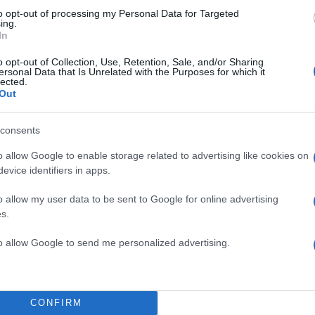
έξουμε τι θα προβάλουμε. Έχουμε τη δυνατότητα όλο
to opt-out of processing my Personal Data for Targeted
ing.
βήμα να δείξουμε τι σημαίνει για τον καθένα η ψυχαγ
In
τηλεοπτικές κόντρες, δεν μπορώ να καταλάβω τι
o opt-out of Collection, Use, Retention, Sale, and/or Sharing
οσφέρει. Δηλαδή ένας άνθρωπος στο σπίτι του θα 
ersonal Data that Is Unrelated with the Purposes for which it
lected.
ελάσει, θα προβληματιστεί, θα σκεφτεί; Τι ψυχαγωγικ
Out
consents
ΔΙΑΦΗΜΙΣΗ
o allow Google to enable storage related to advertising like cookies on
evice identifiers in apps.
o allow my user data to be sent to Google for online advertising
s.
to allow Google to send me personalized advertising.
CONFIRM