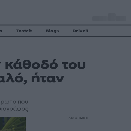
o
Αθήνα
28
C
a
Tasteit
Blogs
Driveit
 κάθοδό του
αλό, ήταν
νθρωπο που
οσιογράφος
ΔΙΑΦΗΜΙΣΗ