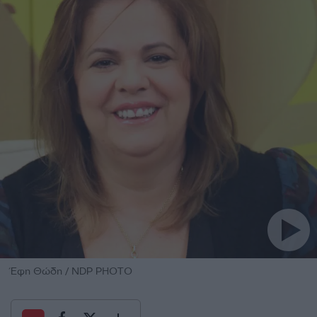
Έφη Θώδη / NDP PHOTO