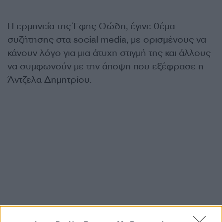
Η ερμηνεία της Έφης Θώδη, έγινε θέμα
συζήτησης στα social media, με ορισμένους να
κάνουν λόγο για μια άτυχη στιγμή της και άλλους
να συμφωνούν με την άποψη που εξέφρασε η
Άντζελα Δημητρίου.