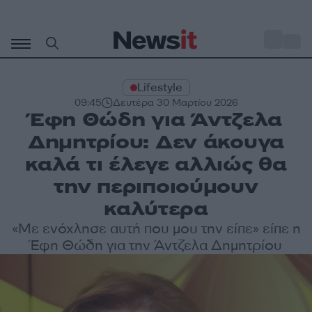
Μετάβαση
σε
o
34
περιεχόμενο
Lifestyle
09:45
Δευτέρα 30 Μαρτίου 2026
Έφη Θώδη για Άντζελα
Δημητρίου: Δεν άκουγα
καλά τι έλεγε αλλιώς θα
την περιποιούμουν
καλύτερα
«Με ενόχλησε αυτή που μου την είπε» είπε η
Έφη Θώδη για την Άντζελα Δημητρίου