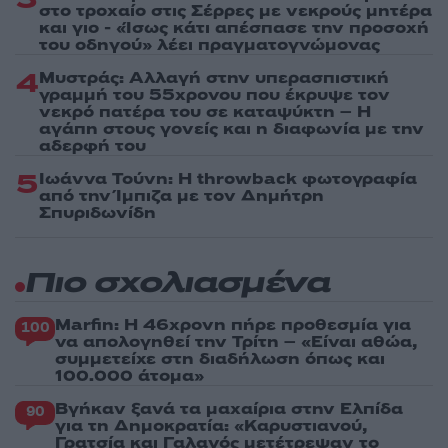
στο τροχαίο στις Σέρρες με νεκρούς μητέρα
και γιο - «Ίσως κάτι απέσπασε την προσοχή
του οδηγού» λέει πραγματογνώμονας
4
Μυστράς: Αλλαγή στην υπερασπιστική
γραμμή του 55χρονου που έκρυψε τον
νεκρό πατέρα του σε καταψύκτη – Η
αγάπη στους γονείς και η διαφωνία με την
αδερφή του
5
Ιωάννα Τούνη: Η throwback φωτογραφία
από την Ίμπιζα με τον Δημήτρη
Σπυριδωνίδη
Πιο σχολιασμένα
Marfin: Η 46χρονη πήρε προθεσμία για
100
να απολογηθεί την Τρίτη – «Είναι αθώα,
συμμετείχε στη διαδήλωση όπως και
100.000 άτομα»
Βγήκαν ξανά τα μαχαίρια στην Ελπίδα
90
για τη Δημοκρατία: «Καρυστιανού,
Γρατσία και Γαλανός μετέτρεψαν το