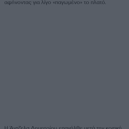
αφήνοντας για λίγο «παγωμένο» το πλατό.
Η Άντζελα Δημητρίου επανήλθε μετά την κριτική,