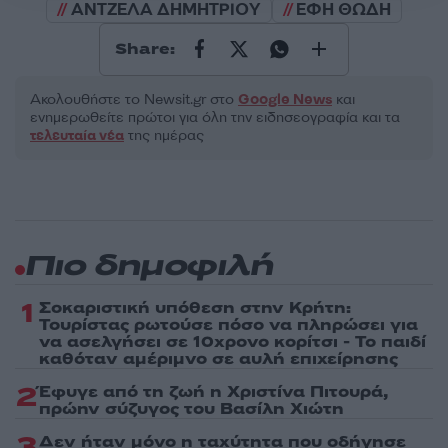
ΑΝΤΖΕΛΑ ΔΗΜΗΤΡΙΟΥ
ΕΦΗ ΘΩΔΗ
Share:
Ακολουθήστε το Νewsit.gr στο
Google News
και
ενημερωθείτε πρώτοι για όλη την ειδησεογραφία και τα
τελευταία νέα
της ημέρας
Πιο δημοφιλή
1
Σοκαριστική υπόθεση στην Κρήτη:
Τουρίστας ρωτούσε πόσο να πληρώσει για
να ασελγήσει σε 10χρονο κορίτσι - Το παιδί
καθόταν αμέριμνο σε αυλή επιχείρησης
2
Έφυγε από τη ζωή η Χριστίνα Πιτουρά,
πρώην σύζυγος του Βασίλη Χιώτη
3
Δεν ήταν μόνο η ταχύτητα που οδήγησε