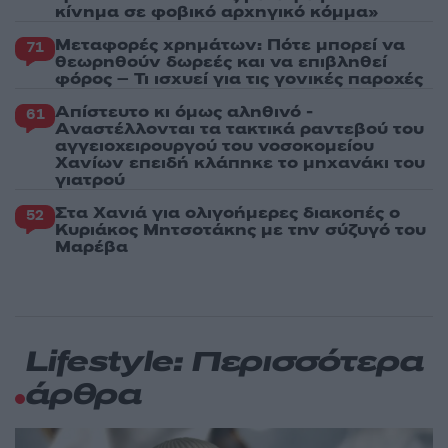
κίνημα σε φοβικό αρχηγικό κόμμα»
Μεταφορές χρημάτων: Πότε μπορεί να
71
θεωρηθούν δωρεές και να επιβληθεί
φόρος – Τι ισχυεί για τις γονικές παροχές
Απίστευτο κι όμως αληθινό -
61
Aναστέλλονται τα τακτικά ραντεβού του
αγγειοχειρουργού του νοσοκομείου
Χανίων επειδή κλάπηκε το μηχανάκι του
γιατρού
Στα Χανιά για ολιγοήμερες διακοπές ο
52
Κυριάκος Μητσοτάκης με την σύζυγό του
Μαρέβα
Lifestyle: Περισσότερα
άρθρα