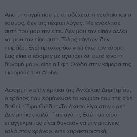
Από τη στιγμή που με αποδέχεται η νεολαία και ο
κόσμος, δεν της πέφτει λόγος. Με ενόχλησε
αυτή που μου την είπε. Δεν μου την είπαν άλλοι
και μου την είπε αυτή. Τέλος πάντων, δεν
πειράζει. Εγώ προχωράω γιατί έχω τον κόσμο.
Σας είπα ο κόσμος με αγαπάει και αυτό είναι η
δύναμή μου», είπε η Έφη Θώδη στην κάμερα της
εκπομπής του Alpha.
Αφορμή για την κριτική της Άντζελας Δημητρίου,
ο τρόπος που ερμήνευσε το κομμάτι που της είχε
δοθεί η Έφη Θώδη: «Το έχασε λίγο στην αρχή…
Δεν μπήκες καλά. Γιατί αγάπη; Εσύ που είσαι
επαγγελματίας είναι δυνατόν να μην μπαίνεις
καλά στον χρόνο;», είπε χαρακτηριστικά,