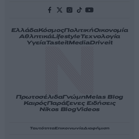
Ελλάδα
Κόσμος
Πολιτική
Οικονομία
Αθλητικά
Lifestyle
Τεχνολογία
Υγεία
Tasteit
Media
Driveit
Πρωτοσέλιδα
Γνώμη
Melas Blog
Καιρός
Παράξενες Ειδήσεις
Nikos Blog
Videos
Ταυτότητα
Επικοινωνία
Διαφήμιση