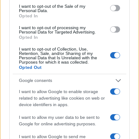
consent section.
I want to opt-out of the Sale of my
Personal Data.
Opted In
I want to opt-out of processing my
Αν τα χάσατε
Personal Data for Targeted Advertising.
Opted In
I want to opt-out of Collection, Use,
Retention, Sale, and/or Sharing of my
Personal Data that Is Unrelated with the
Purposes for which it was collected.
Opted Out
Google consents
I want to allow Google to enable storage
Δανάη Μπάρκα και Φάνης
Ο Γιώργος Θεοφάνο
related to advertising like cookies on web or
Μπότσης σε νέα selfie μετά
βούρκωσε για την
device identifiers in apps.
την συγκατοίκηση και το
Μαρινέλλα: Αν ήταν 
επόμενο βήμα στη σχέση
θα μου έλεγε «σήκωσε
I want to allow my user data to be sent to
τους
κεφάλι και πάμε»
Google for online advertising purposes.
I want to allow Google to send me