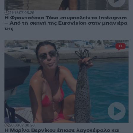
21:18
07.08.26
Η Φραντσέσκα Τόκα «πυρπολεί» το Instagram
– Από τη σκηνή της Eurovision στην μπανιέρα
της
11
20:38
07.08.26
Η Μαρίνα Βερνίκου έπιασε λαγοκέφαλο και