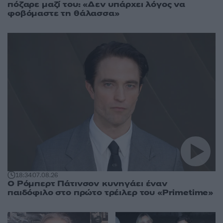
πόζαρε μαζί του: «Δεν υπάρχει λόγος να
φοβόμαστε τη θάλασσα»
18:34
07.08.26
Ο Ρόμπερτ Πάτινσον κυνηγάει έναν
παιδόφιλο στο πρώτο τρέιλερ του «Primetime»