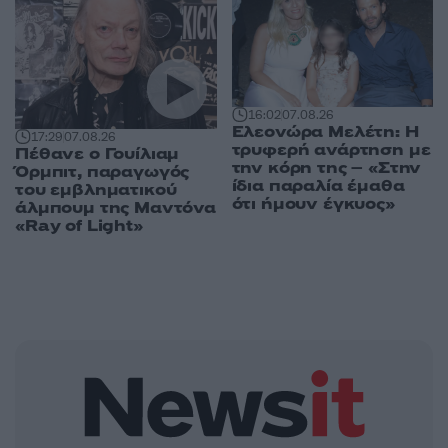
16:02
07.08.26
Ελεονώρα Μελέτη: Η
17:29
07.08.26
τρυφερή ανάρτηση με
Πέθανε ο Γουίλιαμ
την κόρη της – «Στην
Όρμπιτ, παραγωγός
ίδια παραλία έμαθα
του εμβληματικού
ότι ήμουν έγκυος»
άλμπουμ της Μαντόνα
«Ray of Light»