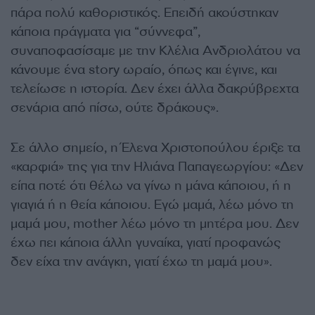
πάρα πολύ καθοριστικός. Επειδή ακούστηκαν
κάποια πράγματα για “σύννεφα”,
συναποφασίσαμε με την Κλέλια Ανδριολάτου να
κάνουμε ένα story ωραίο, όπως και έγινε, και
τελείωσε η ιστορία. Δεν έχει άλλα δακρύβρεχτα
σενάρια από πίσω, ούτε δράκους».
Σε άλλο σημείο, η Έλενα Χριστοπούλου έριξε τα
«καρφιά» της για την Ηλιάνα Παπαγεωργίου: «Δεν
είπα ποτέ ότι θέλω να γίνω η μάνα κάποιου, ή η
γιαγιά ή η θεία κάποιου. Εγώ μαμά, λέω μόνο τη
μαμά μου, mother λέω μόνο τη μητέρα μου. Δεν
έχω πει κάποια άλλη γυναίκα, γιατί προφανώς
δεν είχα την ανάγκη, γιατί έχω τη μαμά μου».