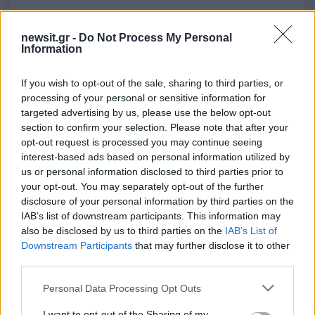
50 /50
newsit.gr -
Do Not Process My Personal
Information
If you wish to opt-out of the sale, sharing to third parties, or
processing of your personal or sensitive information for
2000 /2000
targeted advertising by us, please use the below opt-out
section to confirm your selection. Please note that after your
Υποβολή σχολίου
opt-out request is processed you may continue seeing
interest-based ads based on personal information utilized by
us or personal information disclosed to third parties prior to
Όροι Χρήσης
. Το site προστατεύεται από reCAPTCHA, ισχύουν
Πολιτική Απορρήτου
&
Όροι Χρήσης
της Google.
your opt-out. You may separately opt-out of the further
disclosure of your personal information by third parties on the
Lifestyle
IAB’s list of downstream participants. This information may
ΕΛΕΝΑ ΧΡΙΣΤΟΠΟΥΛΟΥ
also be disclosed by us to third parties on the
IAB’s List of
ΚΛΕΛΙΑ ΑΝΔΡΙΟΛΑΤΟΥ
Downstream Participants
that may further disclose it to other
third parties.
Share:
Please note that this website/app uses one or more Google
Personal Data Processing Opt Outs
services and may gather and store information including but
Ακολουθήστε το Νewsit.gr στο
Google News
και
not limited to your visit or usage behaviour. You may click to
I want to opt-out of the Sharing of my