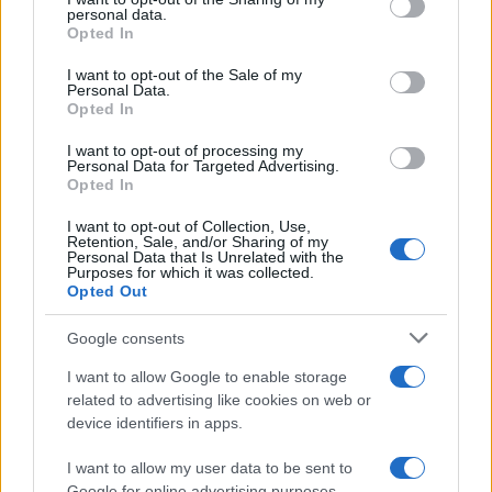
ενημερωθείτε πρώτοι για όλη την ειδησεογραφία και τα
personal data.
grant or deny consent to Google and its third-party tags to
τελευταία νέα
της ημέρας
Opted In
use your data for below specified purposes in below Google
consent section.
I want to opt-out of the Sale of my
Personal Data.
Opted In
I want to opt-out of processing my
Πιο δημοφιλή
Personal Data for Targeted Advertising.
Opted In
1
Ο Κώστας Σαμαράς δημοσίευσε μία παιδική
I want to opt-out of Collection, Use,
φωτογραφία για την επέτειο θανάτου της
Retention, Sale, and/or Sharing of my
αδελφής του, Λένας
Personal Data that Is Unrelated with the
Purposes for which it was collected.
2
Δολοφονία Βρετανίδας στην Κυψέλη: Οι
Opted Out
δύο καταθέσεις «κλειδί» της συζύγου του
26χρονου Αφγανού – Το στίγμα του
Google consents
κινητού, η θεία από την Ινδία και τα
απειλητικά μηνύματα
I want to allow Google to enable storage
3
Η Ελένη Φωτοπούλου ευχήθηκε για τη
related to advertising like cookies on web or
γιορτή του Άκη Παυλόπουλου: «Δεκαπέντε
device identifiers in apps.
χρόνια μου διδάσκει υπομονή και αγάπη»
4
I want to allow my user data to be sent to
«Αφιέρωσε τη ζωή της στο να βοηθά
ανθρώπους που είχαν ανάγκη» - Η πρώτη
Google for online advertising purposes.