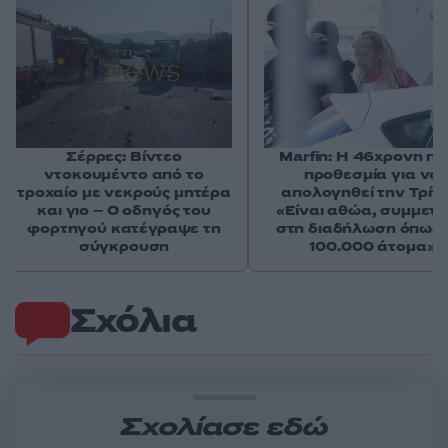
Σέρρες: Βίντεο
Marfin: Η 46χρονη πή
ντοκουμέντο από το
προθεσμία για να
τροχαίο με νεκρούς μητέρα
απολογηθεί την Τρίτη
και γιο – Ο οδηγός του
«Είναι αθώα, συμμετε
φορτηγού κατέγραψε τη
στη διαδήλωση όπως 
σύγκρουση
100.000 άτομα»
Σχόλια
Σχολίασε εδώ