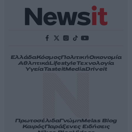
Ελλάδα
Κόσμος
Πολιτική
Οικονομία
Αθλητικά
Lifestyle
Τεχνολογία
Υγεία
Tasteit
Media
Driveit
Πρωτοσέλιδα
Γνώμη
Melas Blog
Καιρός
Παράξενες Ειδήσεις