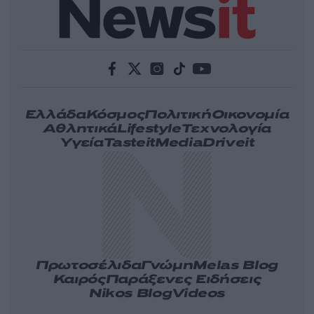
Ελλάδα
Κόσμος
Πολιτική
Οικονομία
Αθλητικά
Lifestyle
Τεχνολογία
Υγεία
Tasteit
Media
Driveit
Πρωτοσέλιδα
Γνώμη
Melas Blog
Καιρός
Παράξενες Ειδήσεις
Nikos Blog
Videos