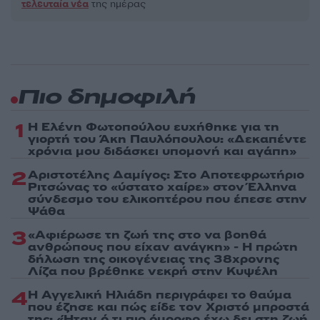
τελευταία νέα
της ημέρας
Πιο δημοφιλή
1
Η Ελένη Φωτοπούλου ευχήθηκε για τη
γιορτή του Άκη Παυλόπουλου: «Δεκαπέντε
χρόνια μου διδάσκει υπομονή και αγάπη»
2
Αριστοτέλης Δαμίγος: Στο Αποτεφρωτήριο
Ριτσώνας το «ύστατο χαίρε» στον Έλληνα
σύνδεσμο του ελικοπτέρου που έπεσε στην
Ψάθα
3
«Αφιέρωσε τη ζωή της στο να βοηθά
ανθρώπους που είχαν ανάγκη» - Η πρώτη
δήλωση της οικογένειας της 38χρονης
Λίζα που βρέθηκε νεκρή στην Κυψέλη
4
Η Αγγελική Ηλιάδη περιγράφει το θαύμα
που έζησε και πώς είδε τον Χριστό μπροστά
της: «Ήταν ό,τι πιο όμορφο έχω δει στη ζωή