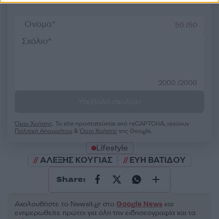
50 /50
2000 /2000
Υποβολή σχολίου
Όροι Χρήσης
. Το site προστατεύεται από reCAPTCHA, ισχύουν
Πολιτική Απορρήτου
&
Όροι Χρήσης
της Google.
Lifestyle
ΑΛΕΞΗΣ ΚΟΥΓΙΑΣ
ΕΥΗ ΒΑΤΙΔΟΥ
Share:
Ακολουθήστε το Νewsit.gr στο
Google News
και
ενημερωθείτε πρώτοι για όλη την ειδησεογραφία και τα