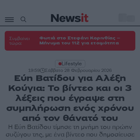
Μετάβαση
σε
o
35
περιεχόμενο
Φωτιά στο Στεφάνι Κορινθίας –
Συμβαίνει
Μήνυμα του 112 για ετοιμότητα
τώρα:
Lifestyle
19:59
Σάββατο 28 Φεβρουαρίου 2026
Εύη Βατίδου για Αλέξη
Κούγια: Το βίντεο και οι 3
λέξεις που έγραψε στη
συμπλήρωση ενός χρόνου
από τον θάνατό του
Η Εύη Βατίδου τίμησε τη μνήμη του πρώην
συζύγου της, με ένα βίντεο που δημοσίευσε