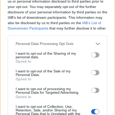
us or personal information disclosed to third parties prior to
λόγια, παρά μόνο με καρδιές, εκφράζοντας την
your opt-out. You may separately opt-out of the further
αγάπη και τον σεβασμό του στον εκλιπόντα
disclosure of your personal information by third parties on the
IAB’s list of downstream participants. This information may
πατέρα του.
also be disclosed by us to third parties on the
IAB’s List of
ΔΙΑΦΗΜΙΣΗ
Downstream Participants
that may further disclose it to other
third parties.
Please note that this website/app uses one or more Google
Personal Data Processing Opt Outs
services and may gather and store information including but
not limited to your visit or usage behaviour. You may click to
I want to opt-out of the Sharing of my
personal data.
grant or deny consent to Google and its third-party tags to
Opted In
use your data for below specified purposes in below Google
consent section.
I want to opt-out of the Sale of my
Personal Data.
Opted In
I want to opt-out of processing my
Personal Data for Targeted Advertising.
Opted In
Αν τα χάσατε
I want to opt-out of Collection, Use,
Retention, Sale, and/or Sharing of my
Personal Data that Is Unrelated with the