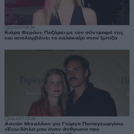
11:10
07.08.26
Κιάρα Φεράνι: Ποζάρει με τον σύντροφό της
και απολαμβάνει το καλοκαίρι στην Ίμπιζα
08:43
07.08.26
Δανάη Μιχαλάκη για Γιώργο Παπαγεωργίου:
«Έχω δίπλα μου έναν άνθρωπο που