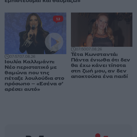
εμπιστεύομαι και θαυμάζω»
12
07:50
07.08.26
Τέτα Κωνσταντά:
07:57
07.08.26
Πάντα ένιωθα ότι δεν
Ιουλία Καλλιμάνη:
θα έχω κάνει τίποτα
Νέο περιστατικό με
στη ζωή μου, αν δεν
θαμώνα που της
αποκτούσα ένα παιδί
πέταξε λουλούδια στο
πρόσωπο – «Εσένα σ’
αρέσει αυτό»