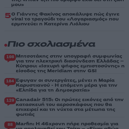
μου»
5
Ο Γιάννης Φακίνος αποκάλυψε πώς έγινε
viral το τραγούδι του «Λογαριασμός» που
ερμηνεύει η Κατερίνα Λιόλιου
Πιο σχολιασμένα
Μητσοτάκης στην υπογραφή συμφωνίας
198
για την ηλεκτρική διασύνδεση Ελλάδας –
Κύπρου: «Ισχυρή ψήφος εμπιστοσύνης» η
είσοδος της Meridiam στην GSI
Έφυγαν οι συνεργάτες, μένει η Μαρία
184
Καρυστιανού - Η επόμενη μέρα για την
«Ελπίδα για τη Δημοκρατία»
Canadair 515: Οι πρώτες εικόνες από την
129
κατασκευή του αεροσκάφους που θα
επιχειρεί και τη νύχτα στα μέτωπα της
φωτιάς
Marfin: Η 46χρονη πήρε προθεσμία για
88
να απολογηθεί την Τρίτη – «Είναι αθώα,