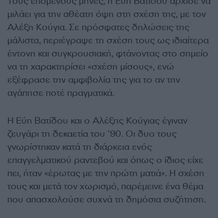
Τους επόμενους μήνες, η Εύη Βατίδου άρχισε να
μιλάει για την αθέατη όψη στη σχέση της, με τον
Αλέξη Κούγια.
Σε πρόσφατες δηλώσεις της
μάλιστα, περιέγραψε τη σχέση τους ως ιδιαίτερα
έντονη και συγκρουσιακή
, φτάνοντας στο σημείο
να τη χαρακτηρίσει «σχέση μίσους», ενώ
εξέφρασε την αμφιβολία της για το αν την
αγάπησε ποτέ πραγματικά.
Η Εύη Βατίδου και ο Αλέξης Κούγιας έγιναν
ζευγάρι τη δεκαετία του ’90. Οι δυο τους
γνωρίστηκαν κατά τη διάρκεια ενός
επαγγελματικού ραντεβού και όπως ο ίδιος είχε
πει, ήταν «έρωτας με την πρώτη ματιά». Η σχέση
τους και μετά τον χωρισμό, παρέμεινε ένα θέμα
που απασχολούσε συχνά τη δημόσια συζήτηση.