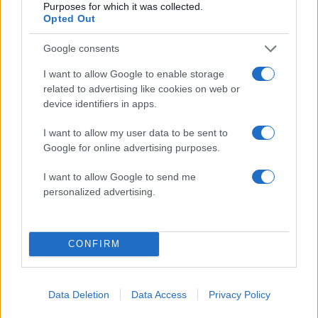
Purposes for which it was collected.
Opted Out
Google consents
I want to allow Google to enable storage
related to advertising like cookies on web or
device identifiers in apps.
Μαριάννα Τουμασάτου:
Σταμάτης Φασουλής: Εί
I want to allow my user data to be sent to
Είμαστε χωρίς οξυγόνο και
εκατομμύριο ακολούθ
Google for online advertising purposes.
έχουμε μπει στο νάρθηκα,
και του έδωσα ένα ρολ
που είχαμε μπει πολλά
δεν πάτησε άνθρωπος 
I want to allow Google to send me
χρόνια πριν
αυτόν
personalized advertising.
Σχόλια
CONFIRM
Data Deletion
Data Access
Privacy Policy
Σχολίασε εδώ