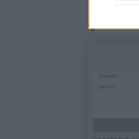
Σχόλι
Όροι Χρήσης
. Το site π