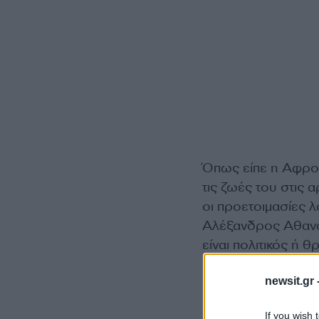
Όπως είπε η Αφροδ
τις ζωές του στις 
οι προετοιμασίες 
Αλέξανδρος Αθανασ
είναι πολιτικός ή θ
παρουσιάστριας θα
newsit.gr 
«Ο γάμος της Φαίης
If you wish 