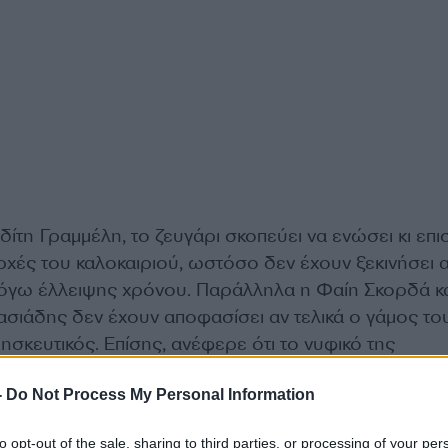
ίτη Γραμμέλη, το ζευγάρι σκοπεύει να ενώσει κι επ
αρχές του καλοκαιριού, ωστόσο δεν έχουν ξεκινήσει 
λόγω έλλειψης χρόνου. Παράλληλα η Φαίη Σκορδά κα
ιάδης δεν έχουν αποφασίσει αν τελικά ο γάμος το
ρησκευτικός. Επίσης, ανέφερε ότι το νυφικό της
 έχει την υπογραφή της Σίλιας Κριθαριώτη.
-
Do Not Process My Personal Information
 θα γίνει το καλοκαίρι, αρχές καλοκαιριού. Δεν έχουν
to opt-out of the sale, sharing to third parties, or processing of your per