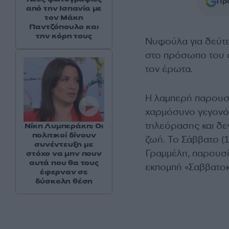
Προ
από την Ισπανία με
τον Μάκη
Παντζόπουλο και
την κόρη τους
Νυφούλα για δεύτε
στο πρόσωπο του σ
τον έρωτα.
Η λαμπερή παρουσ
χαρμόσυνο γεγονός
τηλεόρασης και δε
Νίκη Λυμπεράκη: Οι
πολιτικοί δίνουν
ζωή. Το Σάββατο (
συνέντευξη με
Γραμμέλη, παρουσί
στόχο να μην πουν
αυτά που θα τους
εκπομπή «Σαββατοκ
έφερναν σε
δύσκολη θέση