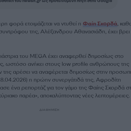
σθήκη του newsit.gr ως προτεινόμενη πηγή στην Google
ρη φορά ετοιμάζεται να ντυθεί η
Φαίη Σκορδά
, κα
υντρόφου της, Αλέξανδρου Αθανασιάδη, έχει βρει
ιάστρια του MEGA έχει αναφερθεί δημοσίως στο
, ωστόσο ανήκει στους low profile ανθρώπους της
ν της αρέσει να αναφέρεται δημοσίως στην προσωπι
18.04.2026) η πρώην συνεργάτιδά της, Αφροδίτη
ασε ένα ρεπορτάζ για τον γάμο της Φαίης Σκορδά σ
ύριακο παρέα», αποκαλύπτοντας νέες λεπτομέρειες.
ΔΙΑΦΗΜΙΣΗ