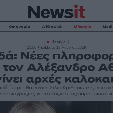
Οικονομία
Αθλητικά
Lifestyle
Medi
Lifestyle
15:56
Σάββατο 18 Απριλίου 2026
δά: Νέες πληροφορί
ε τον Αλέξανδρο Α
ίνει αρχές καλοκα
χεδιάστρια θα είναι η Σίλια Κριθαριώτη», είπε ακ
ημοσιογράφος για το νυφικό της παρουσιάστρι