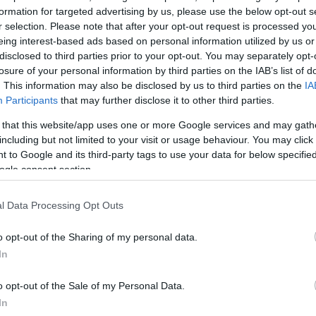
ασίες, δε βρέθηκε ο χρόνος ακόμη. Από ό,τι ξέρω α
formation for targeted advertising by us, please use the below opt-out s
νδεχόμενο να γίνει ο γάμος θρησκευτικός. Δεν έχει
r selection. Please note that after your opt-out request is processed y
σενάριο από τα δύο. Θα ήθελε να πάρει και την ευλο
eing interest-based ads based on personal information utilized by us or
disclosed to third parties prior to your opt-out. You may separately opt-
το αποφασίσει το ζευγάρι, αν θα είναι πολιτικός ή
losure of your personal information by third parties on the IAB’s list of
μος», είπε η Αφροδίτη Γραμμέλη.
. This information may also be disclosed by us to third parties on the
IA
Participants
that may further disclose it to other third parties.
 that this website/app uses one or more Google services and may gath
including but not limited to your visit or usage behaviour. You may click 
 to Google and its third-party tags to use your data for below specifi
ogle consent section.
l Data Processing Opt Outs
o opt-out of the Sharing of my personal data.
In
o opt-out of the Sale of my Personal Data.
In