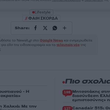
Lifestyle
ΦΑΙΗ ΣΚΟΡΔΑ
Share:
θήστε το Νewsit.gr στο
Google News
και ενημερωθείτε
 για όλη την ειδησεογραφία και τα
τελευταία νέα
της
ς
Πιο σχολι
ρυστιανού - Η
Μητσοτάκης στη
198
μοκρατία»
διασύνδεση Ελλ
εμπιστοσύνης» η
η Χαλκιά: Με την
Canadair 515: Ο
127