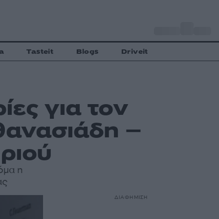
o
Αθήνα
28
C
a
Tasteit
Blogs
Driveit
ες για τον
θανασιάδη –
ιριού
όμα η
ας
ΔΙΑΦΗΜΙΣΗ