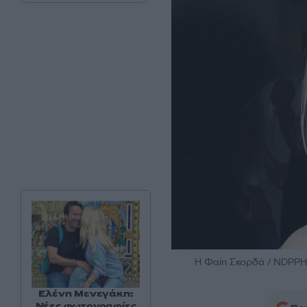
H Φαίη Σκορδά / NDPP
Ελένη Μενεγάκη:
Νέες φωτογραφίες