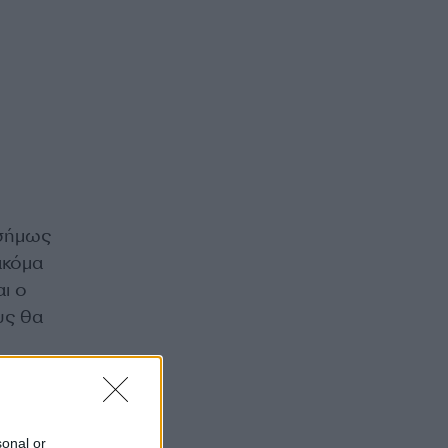
ισήμως
ακόμα
ι ο
υς θα
 γίνει
sonal or