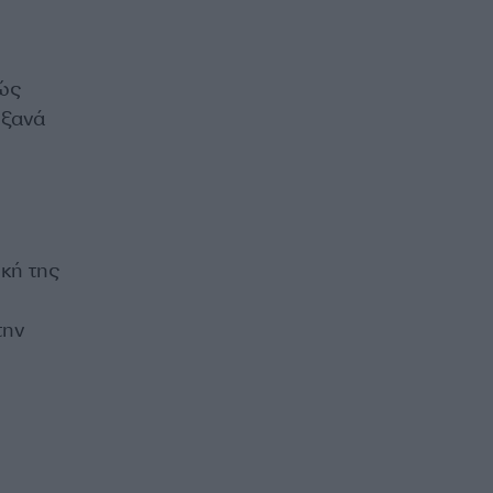
θώς
 ξανά
κή της
την