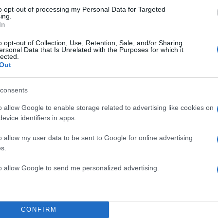
to opt-out of processing my Personal Data for Targeted
ing.
In
o opt-out of Collection, Use, Retention, Sale, and/or Sharing
είναι η Σίλια Κριθαριώτη. Είναι η αγαπημένη της
ersonal Data that Is Unrelated with the Purposes for which it
lected.
σθεσε.
Out
ΔΙΑΦΗΜΙΣΗ
consents
o allow Google to enable storage related to advertising like cookies on
evice identifiers in apps.
o allow my user data to be sent to Google for online advertising
s.
to allow Google to send me personalized advertising.
CONFIRM