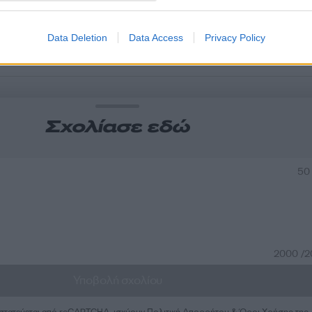
Data Deletion
Data Access
Privacy Policy
α
Σχολίασε εδώ
50
2000 /
Υποβολή σχολίου
ροστατεύεται από reCAPTCHA, ισχύουν
Πολιτική Απορρήτου
&
Όροι Χρήσης
της