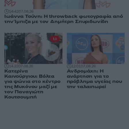
14:42
07.08.26
Ιωάννα Τούνη: Η throwback φωτογραφία από
την Ίμπιζα με τον Δημήτρη Σπυριδωνίδη
13
14:22
07.08.26
12:01
07.08.26
Κατερίνα
Ανδρομάχη: Η
Καινούργιου: Βόλτα
ανάρτηση για το
για ψώνια στο κέντρο
πρόβλημα υγείας που
της Μυκόνου μαζί με
την ταλαιπωρεί
τον Παναγιώτη
Κουτσουμπή