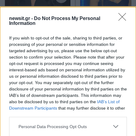
Δήμητρα Αλεξανδράκη: Το
Ρία Ελληνίδου σε Δημ
αλκοόλ με κατέστρεψε,
Αλεξάνδρου: «Πες μ
newsit.gr -
Do Not Process My Personal
πήρα ναρκωτικά άθελά
ημερομηνία να ραφτώ
Information
μου μέσα σε ένα μπουκάλι
«Σχεδόν όλα έτοιμα» 
νερό
απάντησε
If you wish to opt-out of the sale, sharing to third parties, or
processing of your personal or sensitive information for
Σχόλια
targeted advertising by us, please use the below opt-out
section to confirm your selection. Please note that after your
opt-out request is processed you may continue seeing
interest-based ads based on personal information utilized by
us or personal information disclosed to third parties prior to
your opt-out. You may separately opt-out of the further
Σχολίασε εδώ
disclosure of your personal information by third parties on the
IAB’s list of downstream participants. This information may
also be disclosed by us to third parties on the
IAB’s List of
50 /50
Downstream Participants
that may further disclose it to other
third parties.
Please note that this website/app uses one or more Google
Personal Data Processing Opt Outs
services and may gather and store information including but