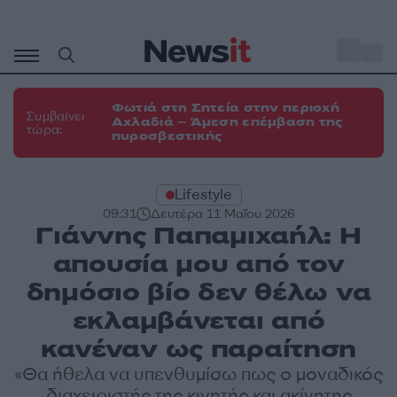
Μετάβαση
σε
o
31
περιεχόμενο
Φωτιά στη Σητεία στην περιοχή
Συμβαίνει
Αχλαδιά – Άμεση επέμβαση της
τώρα:
πυροσβεστικής
Lifestyle
09:31
Δευτέρα 11 Μαΐου 2026
Γιάννης Παπαμιχαήλ: Η
απουσία μου από τον
δημόσιο βίο δεν θέλω να
εκλαμβάνεται από
κανέναν ως παραίτηση
«Θα ήθελα να υπενθυμίσω πως ο μοναδικός
διαχειριστής της κινητής και ακίνητης