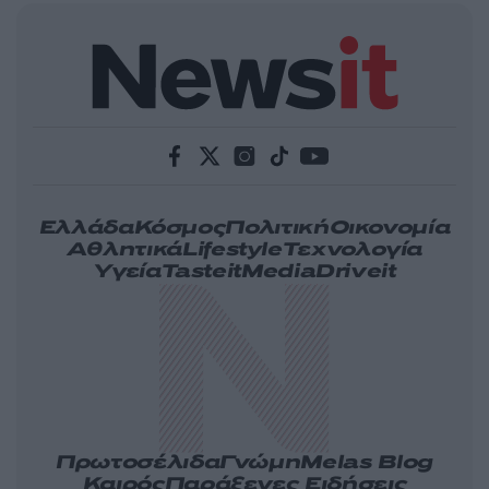
Ελλάδα
Κόσμος
Πολιτική
Οικονομία
Αθλητικά
Lifestyle
Τεχνολογία
Υγεία
Tasteit
Media
Driveit
Πρωτοσέλιδα
Γνώμη
Melas Blog
Καιρός
Παράξενες Ειδήσεις