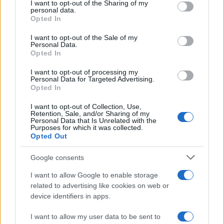
not limited to your visit or usage behaviour. You may click to
I want to opt-out of the Sharing of my
2000 /2000
personal data.
grant or deny consent to Google and its third-party tags to
Opted In
use your data for below specified purposes in below Google
Υποβολή σχολίου
consent section.
I want to opt-out of the Sale of my
Personal Data.
Όροι Χρήσης
. Το site προστατεύεται από reCAPTCHA, ισχύουν
Opted In
Πολιτική Απορρήτου
&
Όροι Χρήσης
της Google.
I want to opt-out of processing my
Lifestyle
Personal Data for Targeted Advertising.
ΓΙΑΝΝΗΣ ΠΑΠΑΜΙΧΑΗΛ
ΕΦΗ ΠΙΚΟΥΛΑ
Opted In
Share:
I want to opt-out of Collection, Use,
Retention, Sale, and/or Sharing of my
Personal Data that Is Unrelated with the
Purposes for which it was collected.
Ακολουθήστε το Νewsit.gr στο
Google News
και
Opted Out
ενημερωθείτε πρώτοι για όλη την ειδησεογραφία και τα
τελευταία νέα
της ημέρας
Google consents
I want to allow Google to enable storage
related to advertising like cookies on web or
device identifiers in apps.
Πιο δημοφιλή
I want to allow my user data to be sent to