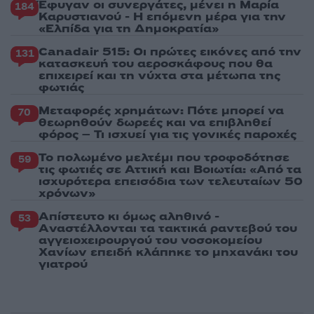
Έφυγαν οι συνεργάτες, μένει η Μαρία
184
Καρυστιανού - Η επόμενη μέρα για την
«Ελπίδα για τη Δημοκρατία»
Canadair 515: Οι πρώτες εικόνες από την
131
κατασκευή του αεροσκάφους που θα
επιχειρεί και τη νύχτα στα μέτωπα της
φωτιάς
Μεταφορές χρημάτων: Πότε μπορεί να
70
θεωρηθούν δωρεές και να επιβληθεί
φόρος – Τι ισχυεί για τις γονικές παροχές
Το πολωμένο μελτέμι που τροφοδότησε
59
τις φωτιές σε Αττική και Βοιωτία: «Από τα
ισχυρότερα επεισόδια των τελευταίων 50
χρόνων»
Απίστευτο κι όμως αληθινό -
53
Aναστέλλονται τα τακτικά ραντεβού του
αγγειοχειρουργού του νοσοκομείου
Χανίων επειδή κλάπηκε το μηχανάκι του
γιατρού