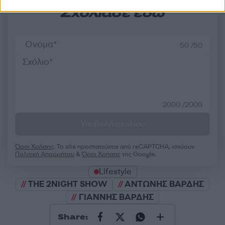
Σχολίασε εδώ
50 /50
2000 /2000
Υποβολή σχολίου
Όροι Χρήσης
. Το site προστατεύεται από reCAPTCHA, ισχύουν
Πολιτική Απορρήτου
&
Όροι Χρήσης
της Google.
Lifestyle
THE 2NIGHT SHOW
ΑΝΤΩΝΗΣ ΒΑΡΔΗΣ
ΓΙΑΝΝΗΣ ΒΑΡΔΗΣ
Share: