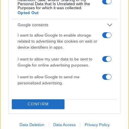
Αν τα χάσατε
Personal Data that Is Unrelated with the
Purposes for which it was collected.
Opted Out
Google consents
I want to allow Google to enable storage
related to advertising like cookies on web or
device identifiers in apps.
I want to allow my user data to be sent to
Η Κίμπερλι Γκιλφόιλ ψάχνει
Μαρίνα Καλογήρου: Εί
Google for online advertising purposes.
σωματοφύλακα, τα
αναγκασμένη να πιστ
προσόντα που πρέπει να
στον Θεό γιατί έχω γί
I want to allow Google to send me
διαθέτουν οι υποψήφιοι
μάρτυρας θαυμάτων μ
personalized advertising.
μάτια μου
Σχόλια
CONFIRM
Data Deletion
Data Access
Privacy Policy