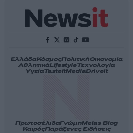
Ελλάδα
Κόσμος
Πολιτική
Οικονομία
Αθλητικά
Lifestyle
Τεχνολογία
Υγεία
Tasteit
Media
Driveit
Πρωτοσέλιδα
Γνώμη
Melas Blog
Καιρός
Παράξενες Ειδήσεις