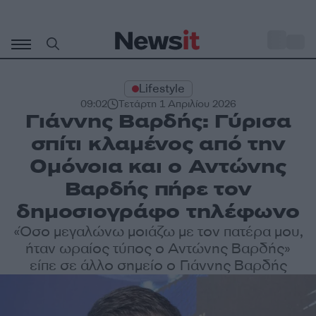
Μετάβαση
σε
o
30
περιεχόμενο
Lifestyle
09:02
Τετάρτη 1 Απριλίου 2026
Γιάννης Βαρδής: Γύρισα
σπίτι κλαμένος από την
Ομόνοια και ο Αντώνης
Βαρδής πήρε τον
δημοσιογράφο τηλέφωνο
«Όσο μεγαλώνω μοιάζω με τον πατέρα μου,
ήταν ωραίος τύπος ο Αντώνης Βαρδής»
είπε σε άλλο σημείο ο Γιάννης Βαρδής