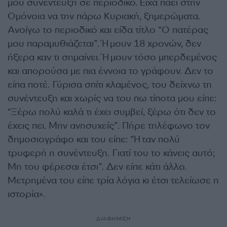
μου συνέντευξη σε περιοδικό. Είχα πάει στην
Ομόνοια να την πάρω Κυριακή, ξημερώματα.
Ανοίγω το περιοδικό και είδα τίτλο “Ο πατέρας
μου παραμυθιάζεται”. Ήμουν 18 χρονών, δεν
ήξερα καν τι σημαίνει. Ήμουν τόσο μπερδεμένος
και απορούσα με πια έννοια το γράφουν. Δεν το
είπα ποτέ. Γύρισα σπίτι κλαμένος, του δείχνω τη
συνέντευξη και χωρίς να του πω τίποτα μου είπε:
“Ξέρω πολύ καλά τι έχει συμβεί, ξέρω ότι δεν το
έχεις πει. Μην ανησυχείς”. Πήρε τηλέφωνο τον
δημοσιογράφο και του είπε: “Ήταν πολύ
τρυφερή η συνέντευξη. Γιατί του το κάνεις αυτό;
Μη του φέρεσαι έτσι”. Δεν είπε κάτι άλλο.
Μετρημένα του είπε τρία λόγια κι έτσι τελείωσε η
ιστορία».
ΔΙΑΦΗΜΙΣΗ