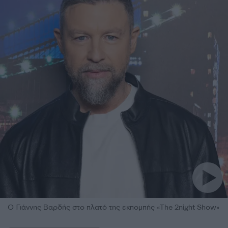
Ο Γιάννης Βαρδής στο πλατό της εκπομπής «The 2night Show»