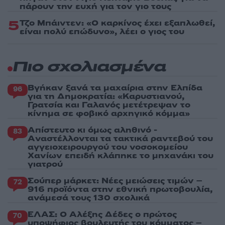
πάρουν την ευχή για τον γιο τους
5
Τζο Μπάιντεν: «Ο καρκίνος έχει εξαπλωθεί,
είναι πολύ επώδυνο», λέει ο γιος του
Πιο σχολιασμένα
Βγήκαν ξανά τα μαχαίρια στην Ελπίδα
96
για τη Δημοκρατία: «Καρυστιανού,
Γρατσία και Γαλανός μετέτρεψαν το
κίνημα σε φοβικό αρχηγικό κόμμα»
Απίστευτο κι όμως αληθινό -
83
Aναστέλλονται τα τακτικά ραντεβού του
αγγειοχειρουργού του νοσοκομείου
Χανίων επειδή κλάπηκε το μηχανάκι του
γιατρού
Σούπερ μάρκετ: Νέες μειώσεις τιμών –
72
916 προϊόντα στην εθνική πρωτοβουλία,
ανάμεσά τους 130 σχολικά
ΕΛΑΣ: Ο Αλέξης Δέδες ο πρώτος
70
υποψήφιος βουλευτής του κόμματος –