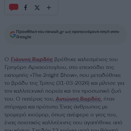
Προσθήκη του newsit.gr ως προτεινόμενη πηγή στην
Google
Ο
Γιάννης Βαρδής
βρέθηκε καλεσμένος του
Γρηγόρη Αρναούτογλου, στο επεισόδιο της
εκπομπής «The 2night Show», που μεταδόθηκε
το βράδυ της Τρίτης (31-03-2026) και μίλησε για
την καλλιτεχνική πορεία και την προσωπική ζωή
του. Ο πατέρας του,
Αντώνης Βαρδής
, ήταν
στήριγμα και πρότυπο. Ένας άνθρωπος με
τρομερό χιούμορ, όπως ανέφερε ο γιος του,
ένας ποιοτικός καλλιτέχνης που αγαπήθηκε από
τον κόσμο. Σχεδόν 12 χρόνια μετά τον θάνατό