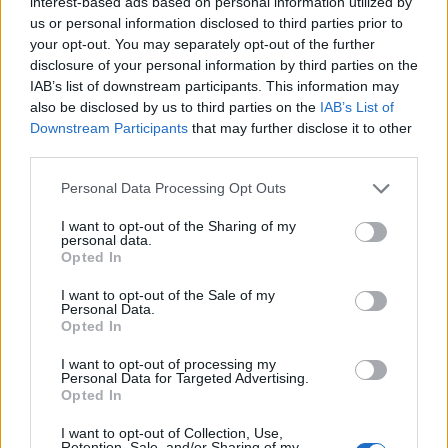
«Υπάρχουν πιο εύκολες και καλές λύσεις. Αυτό
interest-based ads based on personal information utilized by
us or personal information disclosed to third parties prior to
δεν μου αρέσει, γιατί και ο πατέρας μου σε
your opt-out. You may separately opt-out of the further
κάποια πράγματα ήταν αυστηρός και ενώ θέλω
disclosure of your personal information by third parties on the
να το ξεριζώσω, στο καπάκι το κάνω και εγώ.
IAB’s list of downstream participants. This information may
also be disclosed by us to third parties on the
IAB’s List of
Αυτό πρέπει να αλλάξει».
Downstream Participants
that may further disclose it to other
ΔΙΑΦΗΜΙΣΗ
third parties.
Please note that this website/app uses one or more Google
Personal Data Processing Opt Outs
services and may gather and store information including but
not limited to your visit or usage behaviour. You may click to
I want to opt-out of the Sharing of my
personal data.
grant or deny consent to Google and its third-party tags to
Opted In
use your data for below specified purposes in below Google
consent section.
I want to opt-out of the Sale of my
Personal Data.
Opted In
I want to opt-out of processing my
Personal Data for Targeted Advertising.
Opted In
I want to opt-out of Collection, Use,
Retention, Sale, and/or Sharing of my