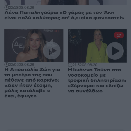
22:18
08.08.26
Λένα Παπαληγούρα: «Ο γάμος με τον Άκη
είναι πολύ καλύτερος απ’ ό,τι είχα φανταστεί»
17
22:05
08.08.26
21:52
08.08.26
Η Αποστολία Ζώη για
Η Ιωάννα Τούνη στο
τη μητέρα της που
νοσοκομείο με
πέθανε από καρκίνο:
τροφική δηλητηρίαση:
«Δεν ήταν έτοιμη,
«Σέρνομαι και ελπίζω
μόλις κατάλαβε τι
να συνέλθω»
έχει, έφυγε»