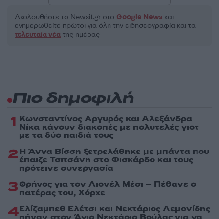
Ακολουθήστε το Νewsit.gr στο
Google News
και
ενημερωθείτε πρώτοι για όλη την ειδησεογραφία και τα
τελευταία νέα
της ημέρας
Πιο δημοφιλή
1
Κωνσταντίνος Αργυρός και Αλεξάνδρα
Νίκα κάνουν διακοπές με πολυτελές γιοτ
με τα δύο παιδιά τους
2
Η Άννα Βίσση ξετρελάθηκε με μπάντα που
έπαιζε Τσιτσάνη στο Φισκάρδο και τους
πρότεινε συνεργασία
3
Θρήνος για τον Λιονέλ Μέσι – Πέθανε ο
πατέρας του, Χόρχε
4
Ελίζαμπεθ Ελέτσι και Νεκτάριος Λεμονίδης
πήγαν στον Άγιο Νεκτάριο Βούλας για να