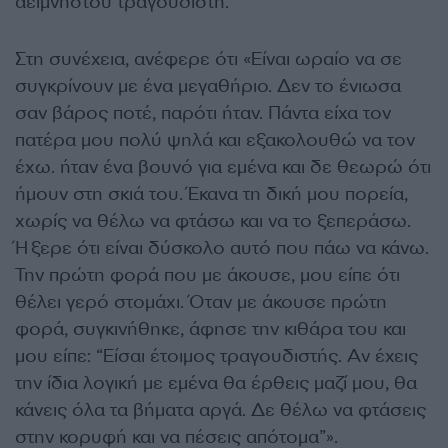
αείμνηστου τραγουδιστή.
Στη συνέχεια, ανέφερε ότι «Είναι ωραίο να σε
συγκρίνουν με ένα μεγαθήριο. Δεν το ένιωσα
σαν βάρος ποτέ, παρότι ήταν. Πάντα είχα τον
πατέρα μου πολύ ψηλά και εξακολουθώ να τον
έχω. ήταν ένα βουνό για εμένα και δε θεωρώ ότι
ήμουν στη σκιά του. Έκανα τη δική μου πορεία,
χωρίς να θέλω να φτάσω και να το ξεπεράσω.
Ήξερε ότι είναι δύσκολο αυτό που πάω να κάνω.
Την πρώτη φορά που με άκουσε, μου είπε ότι
θέλει γερό στομάχι. Όταν με άκουσε πρώτη
φορά, συγκινήθηκε, άφησε την κιθάρα του και
μου είπε: “Είσαι έτοιμος τραγουδιστής. Αν έχεις
την ίδια λογική με εμένα θα έρθεις μαζί μου, θα
κάνεις όλα τα βήματα αργά. Δε θέλω να φτάσεις
στην κορυφή και να πέσεις απότομα”».