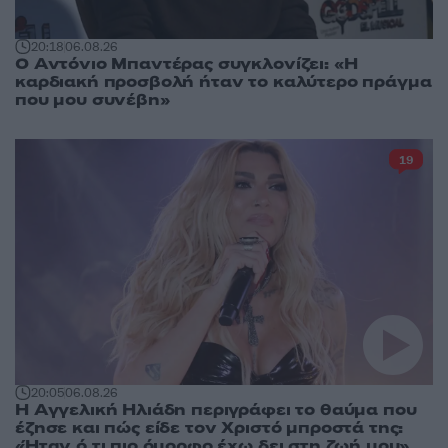
20:18
06.08.26
Ο Αντόνιο Μπαντέρας συγκλονίζει: «Η
καρδιακή προσβολή ήταν το καλύτερο πράγμα
που μου συνέβη»
19
20:05
06.08.26
Η Αγγελική Ηλιάδη περιγράφει το θαύμα που
έζησε και πώς είδε τον Χριστό μπροστά της:
«Ήταν ό,τι πιο όμορφο έχω δει στη ζωή μου»