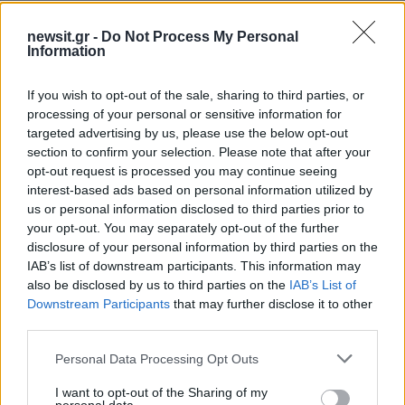
newsit.gr -
Do Not Process My Personal
Αν τα χάσατε
Information
If you wish to opt-out of the sale, sharing to third parties, or
processing of your personal or sensitive information for
targeted advertising by us, please use the below opt-out
section to confirm your selection. Please note that after your
opt-out request is processed you may continue seeing
interest-based ads based on personal information utilized by
us or personal information disclosed to third parties prior to
your opt-out. You may separately opt-out of the further
Κωνσταντίνος Βασάλος
Γιάννης Παπαμιχαήλ:
disclosure of your personal information by third parties on the
για Ιωάννα Τούνη: «Αν πας
φωτογραφία με την Αλ
IAB’s list of downstream participants. This information may
στις Κάννες, αλλά εσύ
Βουγιουκλάκη και τ
also be disclosed by us to third parties on the
IAB’s List of
είσαι εκτός της φάσης, δεν
Δημήτρη Παπαμιχαήλ 
είναι λίγο αστείο;»
ανέβασε για τα γενέθ
Downstream Participants
that may further disclose it to other
του
third parties.
Please note that this website/app uses one or more Google
Personal Data Processing Opt Outs
Σχόλια
services and may gather and store information including but
3
not limited to your visit or usage behaviour. You may click to
I want to opt-out of the Sharing of my