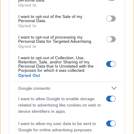
personal data.
grant or deny consent to Google and its third-party tags to
Opted In
Πανος
22:02 04/06/26
use your data for below specified purposes in below Google
Η ελληνική κοινωνία βλέπει πια τον ξεπεσμο και την
consent section.
I want to opt-out of the Sale of my
γελοιότητα αυτός ανήκει στους γνωστούς celebrities!!!!!
Personal Data.
Opted In
Απάντηση
Κούκου
15:04 04/06/26
I want to opt-out of processing my
στη φωλιά του κούκου οσονούπω (έλα να μαζωχτούμε)
Personal Data for Targeted Advertising.
Opted In
Απάντηση
I want to opt-out of Collection, Use,
Περισσότερα σχόλια
Retention, Sale, and/or Sharing of my
Personal Data that Is Unrelated with the
Purposes for which it was collected.
Opted Out
Google consents
Σχολίασε εδώ
I want to allow Google to enable storage
related to advertising like cookies on web or
50 /50
device identifiers in apps.
I want to allow my user data to be sent to
Google for online advertising purposes.