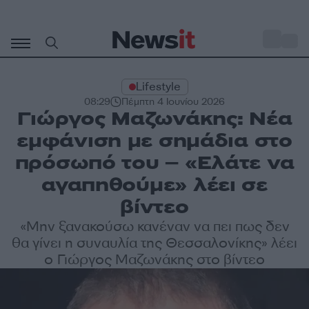
Μετάβαση
σε
o
27
περιεχόμενο
Lifestyle
08:29
Πέμπτη 4 Ιουνίου 2026
Γιώργος Μαζωνάκης: Νέα
εμφάνιση με σημάδια στο
πρόσωπό του – «Ελάτε να
αγαπηθούμε» λέει σε
βίντεο
«Μην ξανακούσω κανέναν να πει πως δεν
θα γίνει η συναυλία της Θεσσαλονίκης» λέει
ο Γιώργος Μαζωνάκης στο βίντεο