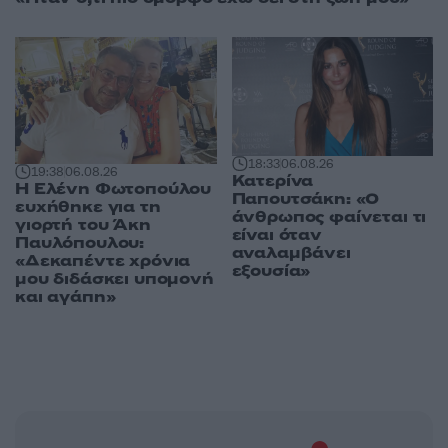
18:33
06.08.26
19:38
06.08.26
Κατερίνα
Η Ελένη Φωτοπούλου
Παπουτσάκη: «Ο
ευχήθηκε για τη
άνθρωπος φαίνεται τι
γιορτή του Άκη
είναι όταν
Παυλόπουλου:
αναλαμβάνει
«Δεκαπέντε χρόνια
εξουσία»
μου διδάσκει υπομονή
και αγάπη»