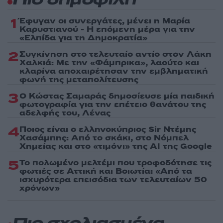
Πιο δημοφιλή
1
Έφυγαν οι συνεργάτες, μένει η Μαρία
Καρυστιανού - Η επόμενη μέρα για την
«Ελπίδα για τη Δημοκρατία»
2
Συγκίνηση στο τελευταίο αντίο στον Λάκη
Χαλκιά: Με την «Φάμπρικα», λαούτο και
κλαρίνα αποχαιρέτησαν την εμβληματική
φωνή της μεταπολίτευσης
3
Ο Κώστας Σαμαράς δημοσίευσε μία παιδική
φωτογραφία για την επέτειο θανάτου της
αδελφής του, Λένας
4
Ποιος είναι ο ελληνοκύπριος Sir Ντέμης
Χασάμπης: Από το σκάκι, στο Νόμπελ
Χημείας και στο «τιμόνι» της AI της Google
5
Το πολωμένο μελτέμι που τροφοδότησε τις
φωτιές σε Αττική και Βοιωτία: «Από τα
ισχυρότερα επεισόδια των τελευταίων 50
χρόνων»