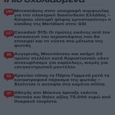
Πιο σχολιασμένα
Μητσοτάκης στην υπογραφή συμφωνίας
198
για την ηλεκτρική διασύνδεση Ελλάδας –
Κύπρου: «Ισχυρή ψήφος εμπιστοσύνης» η
είσοδος της Meridiam στην GSI
Canadair 515: Οι πρώτες εικόνες από την
127
κατασκευή του αεροσκάφους που θα
επιχειρεί και τη νύχτα στα μέτωπα της
φωτιάς
Αυγερινός, Μουτσάτσου και ακόμη 20
85
πρώην στελέχη κατά Καρυστιανού: «Δεν
αποχωρήσαμε για καρέκλες», αιχμές για
«συγκεντρωτικό μοντέλο»
Κρανίου τόπος το Πόρτο Γερμενό μετά το
51
καταστροφικό πέρασμα της φωτιάς –
Ξεκίνησε η αυτοψία στα καμένα σπίτια
Οδηγός στη Μύκονο άρπαξε τσάντα
47
Hermès και Rolex αξίας 75.000 ευρώ από
Ουκρανό τουρίστα