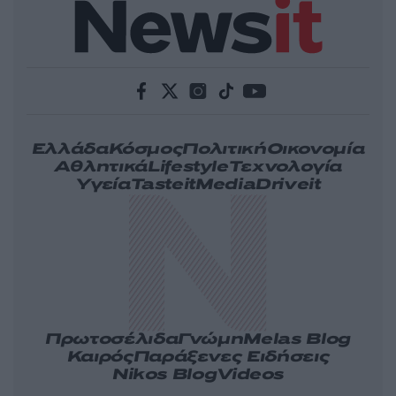
Ελλάδα
Κόσμος
Πολιτική
Οικονομία
Αθλητικά
Lifestyle
Τεχνολογία
Υγεία
Tasteit
Media
Driveit
Πρωτοσέλιδα
Γνώμη
Melas Blog
Καιρός
Παράξενες Ειδήσεις
Nikos Blog
Videos