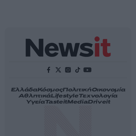
Ελλάδα
Κόσμος
Πολιτική
Οικονομία
Αθλητικά
Lifestyle
Τεχνολογία
Υγεία
Tasteit
Media
Driveit