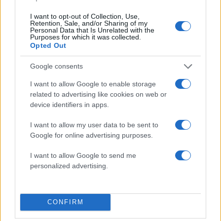
I want to opt-out of Collection, Use,
Πιο δημοφιλή
Retention, Sale, and/or Sharing of my
Personal Data that Is Unrelated with the
Purposes for which it was collected.
1
Λένα Σαμαρά: Συγκίνηση στο μνημόσυνο
Opted Out
για τον έναν χρόνο από τον θάνατο της
κόρης του Αντώνη Σαμαρά
Google consents
2
Σοκαριστική υπόθεση στην Κρήτη:
I want to allow Google to enable storage
Τουρίστας ρωτούσε πόσο να πληρώσει για
να ασελγήσει σε 10χρονο κορίτσι - Το παιδί
related to advertising like cookies on web or
καθόταν αμέριμνο σε αυλή επιχείρησης
device identifiers in apps.
3
Γερμανία: Συνελήφθη 31χρονος για τρεις
I want to allow my user data to be sent to
ανθρωποκτονίες μελών της greek mafia
Google for online advertising purposes.
4
Έφυγε από τη ζωή η Χριστίνα Πιτουρά,
πρώην σύζυγος του Βασίλη Χιώτη
I want to allow Google to send me
personalized advertising.
5
Δεν ήταν μόνο η ταχύτητα που οδήγησε
στο τροχαίο στις Σέρρες με νεκρούς μητέρα
και γιο - «Ίσως κάτι απέσπασε την προσοχή
του οδηγού» λέει πραγματογνώμονας
CONFIRM