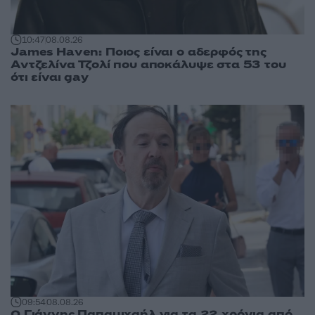
10:47
08.08.26
James Haven: Ποιος είναι ο αδερφός της
Αντζελίνα Τζολί που αποκάλυψε στα 53 του
ότι είναι gay
09:54
08.08.26
Ο Γιάννης Παπαμιχαήλ για τα 22 χρόνια από