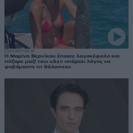
20:38
07.08.26
Η Μαρίνα Βερνίκου έπιασε λαγοκέφαλο και
πόζαρε μαζί του: «Δεν υπάρχει λόγος να
φοβόμαστε τη θάλασσα»