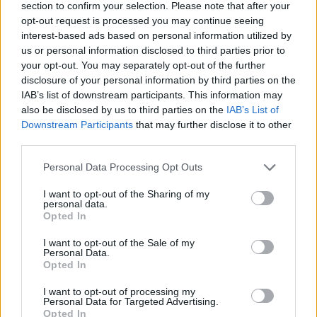
section to confirm your selection. Please note that after your
opt-out request is processed you may continue seeing
interest-based ads based on personal information utilized by
us or personal information disclosed to third parties prior to
2000 /2000
your opt-out. You may separately opt-out of the further
disclosure of your personal information by third parties on the
Υποβολή σχολίου
IAB’s list of downstream participants. This information may
also be disclosed by us to third parties on the
IAB’s List of
Όροι Χρήσης
. Το site προστατεύεται από reCAPTCHA, ισχύουν
Downstream Participants
that may further disclose it to other
Πολιτική Απορρήτου
&
Όροι Χρήσης
της Google.
third parties.
Lifestyle
Please note that this website/app uses one or more Google
Personal Data Processing Opt Outs
ΑΤΥΧΗΜΑ
ΓΙΩΡΓΟΣ ΜΑΖΩΝΑΚΗΣ
services and may gather and store information including but
not limited to your visit or usage behaviour. You may click to
I want to opt-out of the Sharing of my
Share:
personal data.
grant or deny consent to Google and its third-party tags to
Opted In
use your data for below specified purposes in below Google
Ακολουθήστε το Νewsit.gr στο
Google News
και
consent section.
I want to opt-out of the Sale of my
ενημερωθείτε πρώτοι για όλη την ειδησεογραφία και τα
Personal Data.
τελευταία νέα
της ημέρας
Opted In
I want to opt-out of processing my
Personal Data for Targeted Advertising.
Opted In