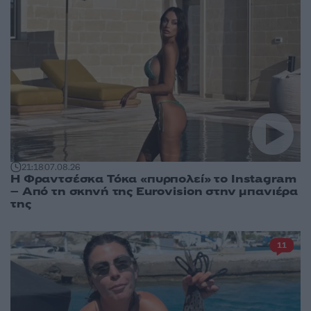
21:18
07.08.26
Η Φραντσέσκα Τόκα «πυρπολεί» το Instagram
– Από τη σκηνή της Eurovision στην μπανιέρα
της
11