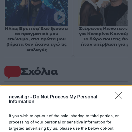
Ηλίας Βρεττός: Έχω ξεχάσει
Στέφανος Κωνσταντιν
το πραγματικό μου
για Κατερίνα Καινούργ
επώνυμο, στα πρώτα μου
Το δώρο που της έκα
βήματα δεν έκανα εγώ τις
ήταν υπέρβαση για μ
επιλογές
Σχόλια
newsit.gr -
Do Not Process My Personal
Information
Σχολίασε εδώ
If you wish to opt-out of the sale, sharing to third parties, or
50 /50
processing of your personal or sensitive information for
targeted advertising by us, please use the below opt-out