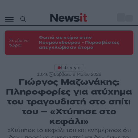
Μετάβαση
σε
o
31
περιεχόμενο
Φωτιά σε κτίριο στην
Συμβαίνει
Κουμουνδούρου - Πυροσβέστες
τώρα:
απεγκλώβισαν άτομο
Lifestyle
13:46
Σάββατο 9 Μαΐου 2026
Γιώργος Μαζωνάκης:
Πληροφορίες για ατύχημα
του τραγουδιστή στο σπίτι
του – «Χτύπησε στο
κεφάλι»
«Χτύπησε το κεφάλι του και ενημέρωσε ότι
δεν μπορεί να εμφανιστεί και δεν έγινε το