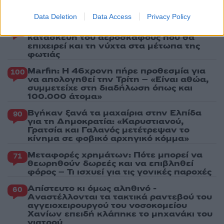
Πιο σχολιασμένα
Data Deletion
Data Access
Privacy Policy
Canadair 515: Οι πρώτες εικόνες από την
132
κατασκευή του αεροσκάφους που θα
επιχειρεί και τη νύχτα στα μέτωπα της
φωτιάς
Marfin: Η 46χρονη πήρε προθεσμία για
100
να απολογηθεί την Τρίτη – «Είναι αθώα,
συμμετείχε στη διαδήλωση όπως και
100.000 άτομα»
Βγήκαν ξανά τα μαχαίρια στην Ελπίδα
90
για τη Δημοκρατία: «Καρυστιανού,
Γρατσία και Γαλανός μετέτρεψαν το
κίνημα σε φοβικό αρχηγικό κόμμα»
Μεταφορές χρημάτων: Πότε μπορεί να
71
θεωρηθούν δωρεές και να επιβληθεί
φόρος – Τι ισχυεί για τις γονικές παροχές
Απίστευτο κι όμως αληθινό -
60
Aναστέλλονται τα τακτικά ραντεβού του
αγγειοχειρουργού του νοσοκομείου
Χανίων επειδή κλάπηκε το μηχανάκι του
γιατρού