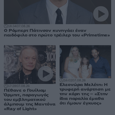
18:34
07.08.26
Ο Ρόμπερτ Πάτινσον κυνηγάει έναν
παιδόφιλο στο πρώτο τρέιλερ του «Primetime»
16:02
07.08.26
Ελεονώρα Μελέτη: Η
17:29
07.08.26
τρυφερή ανάρτηση με
Πέθανε ο Γουίλιαμ
την κόρη της – «Στην
Όρμπιτ, παραγωγός
ίδια παραλία έμαθα
του εμβληματικού
ότι ήμουν έγκυος»
άλμπουμ της Μαντόνα
«Ray of Light»