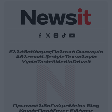
Ελλάδα
Κόσμος
Πολιτική
Οικονομία
Αθλητικά
Lifestyle
Τεχνολογία
Υγεία
Tasteit
Media
Driveit
Πρωτοσέλιδα
Γνώμη
Melas Blog
Καιρός
Παράξενες Ειδήσεις