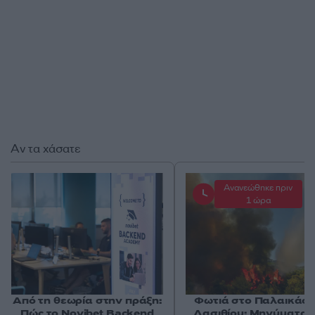
Αν τα χάσατε
Ανανεώθηκε πριν
1 ώρα
Από τη θεωρία στην πράξη:
Φωτιά στο Παλαικάσ
Πώς το Novibet Backend
Λασιθίου: Μηνύματα 