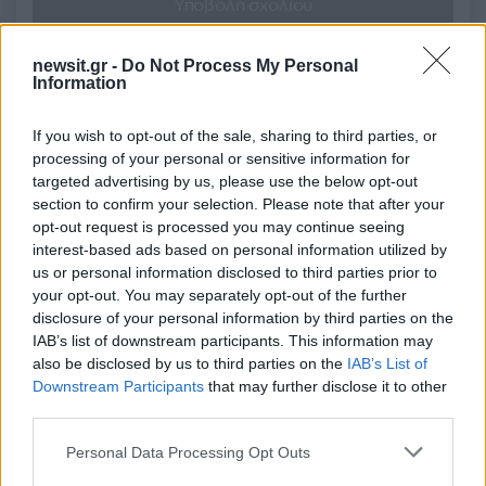
Υποβολή σχολίου
Όροι Χρήσης
. Το site προστατεύεται από reCAPTCHA, ισχύουν
newsit.gr -
Do Not Process My Personal
Πολιτική Απορρήτου
&
Όροι Χρήσης
της Google.
Information
Lifestyle
ΓΙΩΡΓΟΣ ΣΑΜΠΑΝΗΣ
ΕΛΕΑΝΑ ΒΡΑΧΑΛΗ
If you wish to opt-out of the sale, sharing to third parties, or
processing of your personal or sensitive information for
Share:
targeted advertising by us, please use the below opt-out
section to confirm your selection. Please note that after your
opt-out request is processed you may continue seeing
Ακολουθήστε το Νewsit.gr στο
Google News
και
interest-based ads based on personal information utilized by
ενημερωθείτε πρώτοι για όλη την ειδησεογραφία και τα
τελευταία νέα
της ημέρας
us or personal information disclosed to third parties prior to
your opt-out. You may separately opt-out of the further
disclosure of your personal information by third parties on the
IAB’s list of downstream participants. This information may
also be disclosed by us to third parties on the
IAB’s List of
Downstream Participants
that may further disclose it to other
Πιο δημοφιλή
third parties.
Please note that this website/app uses one or more Google
Personal Data Processing Opt Outs
1
Τουρισμός για Όλους 2026: Σήμερα ανοίγει
services and may gather and store information including but
η πλατφόρμα – Ποια ΑΦΜ προηγούνται