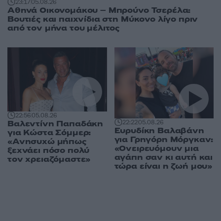
23:17
05.08.26
Αθηνά Οικονομάκου – Μπρούνο Τσερέλα:
Βουτιές και παιχνίδια στη Μύκονο λίγο πριν
από τον μήνα του μέλιτος
22:56
05.08.26
22:22
05.08.26
Βαλεντίνη Παπαδάκη
Ευρυδίκη Βαλαβάνη
για Κώστα Σόμμερ:
για Γρηγόρη Μόργκαν:
«Ανησυχώ μήπως
«Ονειρευόμουν μια
ξεχνάει πόσο πολύ
αγάπη σαν κι αυτή και
τον χρειαζόμαστε»
τώρα είναι η ζωή μου»