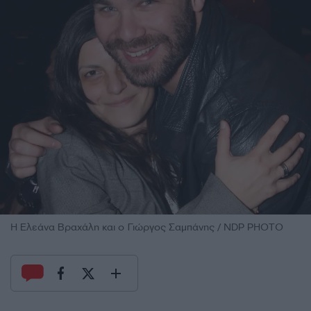
Η Ελεάνα Βραχάλη και ο Γιώργος Σαμπάνης / NDP PHOTO