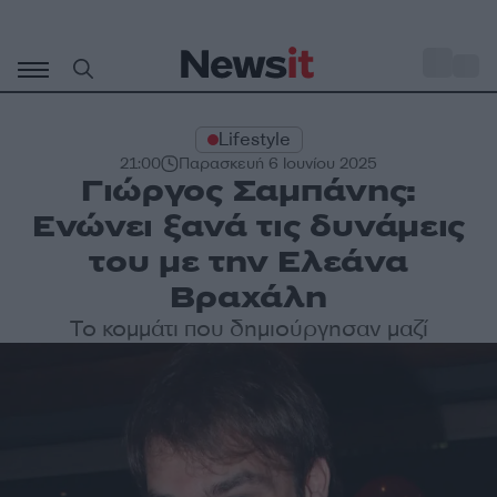
Μετάβαση
σε
o
27
περιεχόμενο
Lifestyle
21:00
Παρασκευή 6 Ιουνίου 2025
Γιώργος Σαμπάνης:
Ενώνει ξανά τις δυνάμεις
του με την Ελεάνα
Βραχάλη
Το κομμάτι που δημιούργησαν μαζί