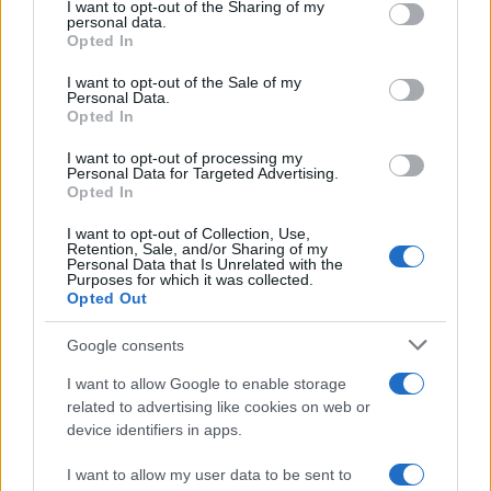
στις αιτήσεις
not limited to your visit or usage behaviour. You may click to
I want to opt-out of the Sharing of my
personal data.
grant or deny consent to Google and its third-party tags to
2
Opted In
Κυψέλη: Ο περίεργος ηλικιωμένος και το
use your data for below specified purposes in below Google
ταξίδι στην Αράχωβα – Όσα ισχυρίστηκε ο
consent section.
26χρονος για τον θάνατο της Βρετανίδας
I want to opt-out of the Sale of my
Personal Data.
3
Μύκονος: Βίντεο με τους αστυνομικούς να
Opted In
εντοπίζουν την τσάντα Hermès και το
Rolex όπου άρπαξε Έλληνας οδηγός από
I want to opt-out of processing my
Ουκρανό τουρίστα
Personal Data for Targeted Advertising.
Opted In
4
Μυστράς: «Φρούριο» το ξενοδοχείο που
έκρυβε τη σορό του 90χρονου ο γιος του –
I want to opt-out of Collection, Use,
«Είχαμε να τον δούμε πάνω από 3 χρόνια»
Retention, Sale, and/or Sharing of my
Personal Data that Is Unrelated with the
5
Purposes for which it was collected.
Πόρτο Γερμενό: Η στιγμή που η φωτιά
Opted Out
μπαίνει στο χωριό και καταστρέφει τα
πάντα στο πέρασμά της
Google consents
I want to allow Google to enable storage
Πιο σχολιασμένα
related to advertising like cookies on web or
device identifiers in apps.
Μητσοτάκης στην υπογραφή συμφωνίας
182
για την ηλεκτρική διασύνδεση Ελλάδας –
I want to allow my user data to be sent to
Κύπρου: «Ισχυρή ψήφος εμπιστοσύνης» η