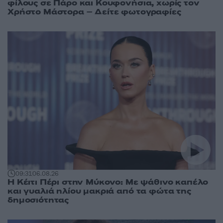
φίλους σε Πάρο και Κουφονήσια, χωρίς τον
Χρήστο Μάστορα – Δείτε φωτογραφίες
09:31
06.08.26
Η Κέιτι Πέρι στην Μύκονο: Με ψάθινο καπέλο
και γυαλιά ηλίου μακριά από τα φώτα της
δημοσιότητας