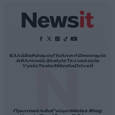
Ελλάδα
Κόσμος
Πολιτική
Οικονομία
Αθλητικά
Lifestyle
Τεχνολογία
Υγεία
Tasteit
Media
Driveit
Πρωτοσέλιδα
Γνώμη
Melas Blog