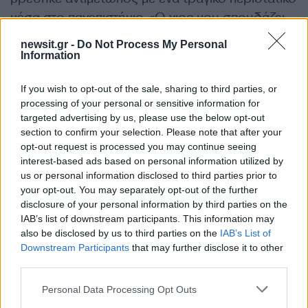
μέσα στο πανεπιστήμιο. «Ο γιος μου σπουδάζει
στην Αμερική. Ένας τρελός μπήκε στην τάξη του
newsit.gr -
Do Not Process My Personal
και σκότωσε δύο συμμαθητές του. Ο γιος μου
Information
πέρασε πολύ δύσκολα, δεν ήθελε να πάει πίσω.
If you wish to opt-out of the sale, sharing to third parties, or
processing of your personal or sensitive information for
Μετά πήγε η μητέρα του μαζί, περάσαμε
targeted advertising by us, please use the below opt-out
δύσκολα. Δεν μπορούμε να αλλάξουμε την
section to confirm your selection. Please note that after your
Αμερική, ταυτόχρονα όμως, δεν μπορούν να
opt-out request is processed you may continue seeing
interest-based ads based on personal information utilized by
αλλάξουν και οι ευκαιρίες που μπορεί να του
us or personal information disclosed to third parties prior to
δώσει η Αμερική. Στη δουλειά που κάνει, η
your opt-out. You may separately opt-out of the further
Αμερική είναι καλύτερη από εδώ. Και τα τρία
disclosure of your personal information by third parties on the
IAB’s list of downstream participants. This information may
μεγάλα μου παιδιά σπουδάζουν έξω. Εδώ μου
also be disclosed by us to third parties on the
IAB’s List of
έμεινε μόνο το τελευταίο, το 16χρονο, που με
Downstream Participants
that may further disclose it to other
αγαπάει και με φροντίζει», αποκάλυψε ο Γιώργος
third parties.
Θεοφάνους.
Please note that this website/app uses one or more Google
Personal Data Processing Opt Outs
services and may gather and store information including but
ΔΙΑΦΗΜΙΣΗ