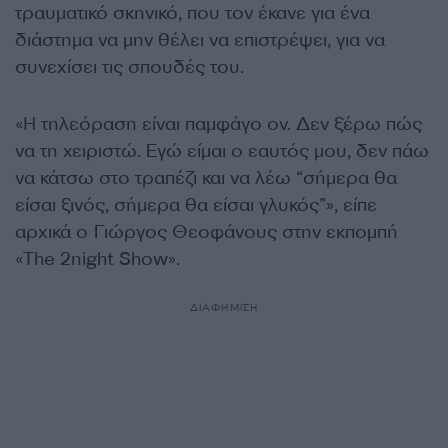
τραυματικό σκηνικό, που τον έκανε για ένα
διάστημα να μην θέλει να επιστρέψει, για να
συνεχίσει τις σπουδές του.
«Η τηλεόραση είναι παμφάγο ον. Δεν ξέρω πώς
να τη χειριστώ. Εγώ είμαι ο εαυτός μου, δεν πάω
να κάτσω στο τραπέζι και να λέω “σήμερα θα
είσαι ξινός, σήμερα θα είσαι γλυκός”», είπε
αρχικά ο Γιώργος Θεοφάνους στην εκπομπή
«The 2night Show».
ΔΙΑΦΗΜΙΣΗ