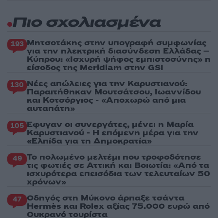
Πιο σχολιασμένα
Μητσοτάκης στην υπογραφή συμφωνίας
193
για την ηλεκτρική διασύνδεση Ελλάδας –
Κύπρου: «Ισχυρή ψήφος εμπιστοσύνης» η
είσοδος της Meridiam στην GSI
Νέες απώλειες για την Καρυστιανού:
130
Παραιτήθηκαν Μουτσάτσου, Ιωαννίδου
και Κοτσόργιος - «Αποχωρώ από μια
αυταπάτη»
Έφυγαν οι συνεργάτες, μένει η Μαρία
105
Καρυστιανού - Η επόμενη μέρα για την
«Ελπίδα για τη Δημοκρατία»
Το πολωμένο μελτέμι που τροφοδότησε
49
τις φωτιές σε Αττική και Βοιωτία: «Από τα
ισχυρότερα επεισόδια των τελευταίων 50
χρόνων»
Οδηγός στη Μύκονο άρπαξε τσάντα
47
Hermès και Rolex αξίας 75.000 ευρώ από
Ουκρανό τουρίστα