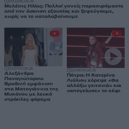
00:22
06.08.26
Μελέτης Ηλίας: Πολλοί γονείς παρασυρόμαστε
από την άσκηση εξουσίας και ξεφεύγουμε,
χωρίς να το καταλαβαίνουμε
6
9
23:57
05.08.26
23:46
05.08.26
Αλεξάνδρα
Πάτρα: Η Κατερίνα
Παναγιώταρου:
Λιόλιου χόρεψε «Θα
Βραδινή εμφάνιση
αλλάξω γειτονιά» και
στα Ματογιάννια της
«απογείωσε» το κέφι
Μυκόνου με λευκό
στράπλες φόρεμα