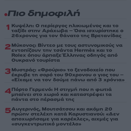
Πιο δημοφιλή
1
Κυψέλη: Ο περίεργος ηλικιωμένος και το
ταξίδι στην Αράχωβα – Όσα ισχυρίστηκε ο
26χρονος για τον θάνατο της Βρετανίδας
2
Μύκονος: Βίντεο με τους αστυνομικούς να
εντοπίζουν την τσάντα Hermès και το
Rolex όπου άρπαξε Έλληνας οδηγός από
Ουκρανό τουρίστα
3
Μυστράς: «Φρούριο» το ξενοδοχείο που
έκρυβε τη σορό του 90χρονου ο γιος του –
«Είχαμε να τον δούμε πάνω από 3 χρόνια»
4
Πόρτο Γερμενό: Η στιγμή που η φωτιά
μπαίνει στο χωριό και καταστρέφει τα
πάντα στο πέρασμά της
5
Αυγερινός, Μουτσάτσου και ακόμη 20
πρώην στελέχη κατά Καρυστιανού: «Δεν
αποχωρήσαμε για καρέκλες», αιχμές για
«συγκεντρωτικό μοντέλο»