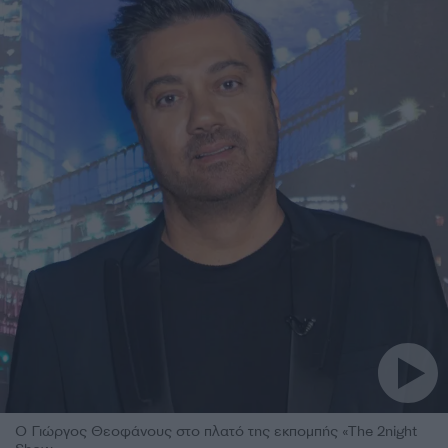
Ο Γιώργος Θεοφάνους στο πλατό της εκπομπής «The 2night