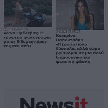
21:54
05.08.26
21:28
05.08.26
Άννα Πρέλεβιτς: Η
Κατερίνα
τρυφερή φωτογραφία
Παπουτσάκη:
με τις δίδυμες κόρες
«Πέρασα πολύ
της στο σπίτι
δύσκολα, αλλά τώρα
βρίσκομαι σε μια πολύ
δημιουργική και
φωτεινή φάση»