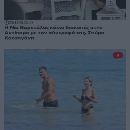
23:41
05.08.26
Η Νία Βαρντάλος κάνει διακοπές στην
Αντίπαρο με τον σύντροφό της, Σπύρο
Κατσαγάνη
8