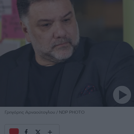
Γρηγόρης Αρναούτογλου / NDP PHOTO