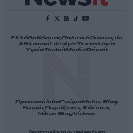
Ελλάδα
Κόσμος
Πολιτική
Οικονομία
Αθλητικά
Lifestyle
Τεχνολογία
Υγεία
Tasteit
Media
Driveit
Πρωτοσέλιδα
Γνώμη
Melas Blog
Καιρός
Παράξενες Ειδήσεις
Nikos Blog
Videos
Ταυτότητα
Επικοινωνία
Διαφήμιση