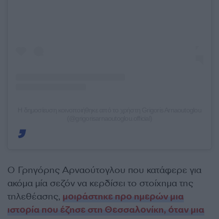
Η δημοσίευση κοινοποιήθηκε από το χρήστη Grigoris Arnaoutoglou
(@grigorisarnaoutoglou.official)
Ο Γρηγόρης Αρναούτογλου που κατάφερε για
ακόμα μία σεζόν να κερδίσει το στοίχημα της
τηλεθέασης,
μοιράστηκε προ ημερών μια
ιστορία που έζησε στη Θεσσαλονίκη, όταν μια