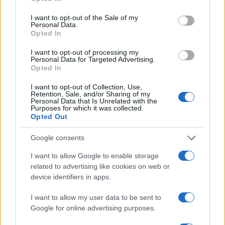
use your data for below specified purposes in below Google
consent section.
I want to opt-out of the Sale of my
Personal Data.
Σχολίασε εδώ
Opted In
I want to opt-out of processing my
Personal Data for Targeted Advertising.
50 /50
Opted In
I want to opt-out of Collection, Use,
Retention, Sale, and/or Sharing of my
Personal Data that Is Unrelated with the
Purposes for which it was collected.
Opted Out
2000 /2000
Υποβολή σχολίου
Google consents
I want to allow Google to enable storage
Όροι Χρήσης
. Το site προστατεύεται από reCAPTCHA, ισχύουν
related to advertising like cookies on web or
Πολιτική Απορρήτου
&
Όροι Χρήσης
της Google.
device identifiers in apps.
Lifestyle
I want to allow my user data to be sent to
ΓΡΗΓΟΡΗΣ ΑΡΝΑΟΥΤΟΓΛΟΥ
ΡΟΜΠΟΤ
Google for online advertising purposes.
Share: