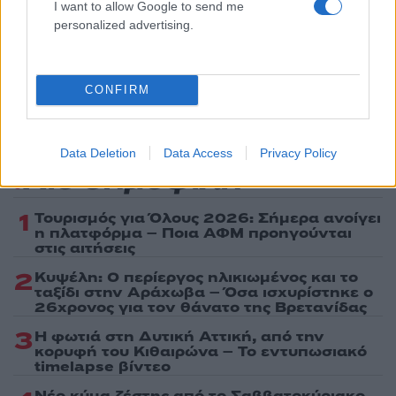
I want to allow Google to send me
personalized advertising.
Ακολουθήστε το Νewsit.gr στο
Google News
και
ενημερωθείτε πρώτοι για όλη την ειδησεογραφία και τα
τελευταία νέα
της ημέρας
CONFIRM
Data Deletion
Data Access
Privacy Policy
Πιο δημοφιλή
1
Τουρισμός για Όλους 2026: Σήμερα ανοίγει
η πλατφόρμα – Ποια ΑΦΜ προηγούνται
στις αιτήσεις
2
Κυψέλη: Ο περίεργος ηλικιωμένος και το
ταξίδι στην Αράχωβα – Όσα ισχυρίστηκε ο
26χρονος για τον θάνατο της Βρετανίδας
3
Η φωτιά στη Δυτική Αττική, από την
κορυφή του Κιθαιρώνα – Το εντυπωσιακό
timelapse βίντεο
Νέο κύμα ζέστης από το Σαββατοκύριακο