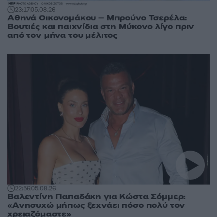
23:17
05.08.26
Αθηνά Οικονομάκου – Μπρούνο Τσερέλα:
Βουτιές και παιχνίδια στη Μύκονο λίγο πριν
από τον μήνα του μέλιτος
22:56
05.08.26
Βαλεντίνη Παπαδάκη για Κώστα Σόμμερ:
«Ανησυχώ μήπως ξεχνάει πόσο πολύ τον
χρειαζόμαστε»