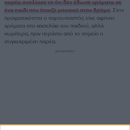
παρέα σχολίασε το ότι δεν έδωσε χρήματα σε
ένα παιδί που έπαιζε μουσική στον δρόμο
. Στην
πραγματικότητα ο παρουσιαστής είχε αφήσει
χρήματα στο κασελάκι του παιδιού, αλλά
νωρίτερα, πριν περάσει από το σημείο η
συγκεκριμένη παρέα.
ΔΙΑΦΗΜΙΣΗ