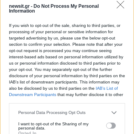
newsit.gr -
Do Not Process My Personal
Αν τα χάσατε
Information
If you wish to opt-out of the sale, sharing to third parties, or
processing of your personal or sensitive information for
targeted advertising by us, please use the below opt-out
section to confirm your selection. Please note that after your
opt-out request is processed you may continue seeing
interest-based ads based on personal information utilized by
us or personal information disclosed to third parties prior to
your opt-out. You may separately opt-out of the further
Από τη θεωρία στην πράξη:
Ψάθα: «Δεν υπήρξε τεχ
disclosure of your personal information by third parties on the
Πώς το Novibet Backend
πρόβλημα με τα δύ
IAB’s list of downstream participants. This information may
Academy εκπαιδεύει τη νέα
ελικόπτερα» κατέθεσα
also be disclosed by us to third parties on the
IAB’s List of
γενιά engineers
Βρετανός χειριστής κα
Downstream Participants
that may further disclose it to other
Έλληνας διερμηνέα
third parties.
Please note that this website/app uses one or more Google
Personal Data Processing Opt Outs
Σχόλια
services and may gather and store information including but
not limited to your visit or usage behaviour. You may click to
I want to opt-out of the Sharing of my
personal data.
grant or deny consent to Google and its third-party tags to
Opted In