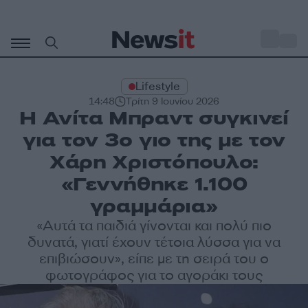
Μετάβαση
σε
o
33
περιεχόμενο
Lifestyle
14:48
Τρίτη 9 Ιουνίου 2026
Η Ανίτα Μπραντ συγκινεί
για τον 3ο γιο της με τον
Χάρη Χριστόπουλο:
«Γεννήθηκε 1.100
γραμμάρια»
«Αυτά τα παιδιά γίνονται και πολύ πιο
δυνατά, γιατί έχουν τέτοια λύσσα για να
επιβιώσουν», είπε με τη σειρά του ο
φωτογράφος για το αγοράκι τους