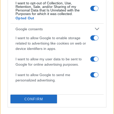
I want to opt-out of Collection, Use,
Retention, Sale, and/or Sharing of my
Personal Data that Is Unrelated with the
50 /50
Purposes for which it was collected.
Opted Out
Google consents
I want to allow Google to enable storage
related to advertising like cookies on web or
2000 /2000
device identifiers in apps.
Υποβολή σχολίου
I want to allow my user data to be sent to
Google for online advertising purposes.
Όροι Χρήσης
. Το site προστατεύεται από reCAPTCHA, ισχύουν
Πολιτική Απορρήτου
&
Όροι Χρήσης
της Google.
I want to allow Google to send me
Lifestyle
personalized advertising.
ΑΝΙΤΑ ΜΠΡΑΝΤ
ΧΑΡΗΣ ΧΡΙΣΤΟΠΟΥΛΟΣ
Share:
CONFIRM
Ακολουθήστε το Νewsit.gr στο
Google News
και
ενημερωθείτε πρώτοι για όλη την ειδησεογραφία και τα