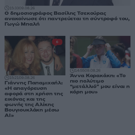
15:33
09.08.26
Ο δημοσιογράφος Βασίλης Τσεκούρας
ανακοίνωσε ότι παντρεύεται τη σύντροφό του,
Γωγώ Μπαλή
6
14:55
09.08.26
Άννα Κορακάκη: «Το
15:21
09.08.26
πιο πολύτιμο
Γιάννης Παπαμιχαήλ:
“μετάλλιό” μου είναι η
«Η απαγόρευση
κόρη μου»
αφορά στη χρήση της
εικόνας και της
φωνής της Αλίκης
Βουγιουκλάκη μέσω
AI»