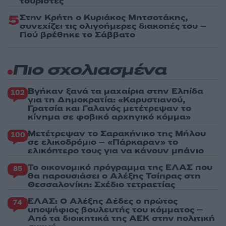
τουρίστες
5
Στην Κρήτη ο Κυριάκος Μητσοτάκης,
συνεχίζει τις ολιγοήμερες διακοπές του –
Πού βρέθηκε το Σάββατο
Πιο σχολιασμένα
Βγήκαν ξανά τα μαχαίρια στην Ελπίδα
102
για τη Δημοκρατία: «Καρυστιανού,
Γρατσία και Γαλανός μετέτρεψαν το
κίνημα σε φοβικό αρχηγικό κόμμα»
Μετέτρεψαν το Σαρακήνικο της Μήλου
100
σε ελικοδρόμιο – «Πάρκαραν» το
ελικόπτερο τους για να κάνουν μπάνιο
Το οικονομικό πρόγραμμα της ΕΛΑΣ που
85
θα παρουσιάσει ο Αλέξης Τσίπρας στη
Θεσσαλονίκη: Σχέδιο τετραετίας
ΕΛΑΣ: Ο Αλέξης Δέδες ο πρώτος
74
υποψήφιος βουλευτής του κόμματος –
Από τα διοικητικά της ΑΕΚ στην πολιτική