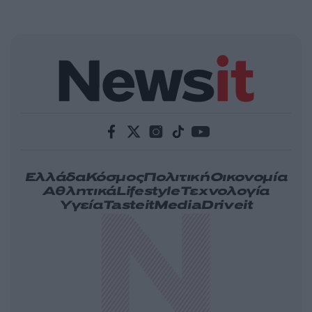
Ελλάδα
Κόσμος
Πολιτική
Οικονομία
Αθλητικά
Lifestyle
Τεχνολογία
Υγεία
Tasteit
Media
Driveit