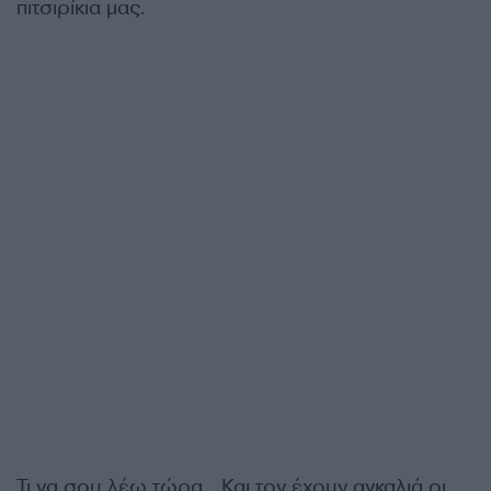
πιτσιρίκια μας.
Τι να σου λέω τώρα… Και τον έχουν αγκαλιά οι