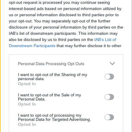
opt-out request is processed you may continue seeing
interest-based ads based on personal information utilized by
us or personal information disclosed to third parties prior to
your opt-out. You may separately opt-out of the further
disclosure of your personal information by third parties on the
IAB’s list of downstream participants. This information may
also be disclosed by us to third parties on the
IAB’s List of
Downstream Participants
that may further disclose it to other
third parties.
Η Αριάνα Γκράντε χώρισε
Ο Χάρι Στάιλς ξέχασε 
από τον Ίθαν Σλέιτερ –
στίχους τραγουδιού το
Please note that this website/app uses one or more Google
Personal Data Processing Opt Outs
Ήταν μαζί σχεδόν 3 χρόνια
συναυλία στο Άμστερ
services and may gather and store information including but
και πήρε τη βοήθεια 
not limited to your visit or usage behaviour. You may click to
I want to opt-out of the Sharing of my
κοινού
personal data.
grant or deny consent to Google and its third-party tags to
Opted In
use your data for below specified purposes in below Google
consent section.
Σχόλια
I want to opt-out of the Sale of my
Personal Data.
Opted In
I want to opt-out of processing my
Personal Data for Targeted Advertising.
Opted In
Σχολίασε εδώ