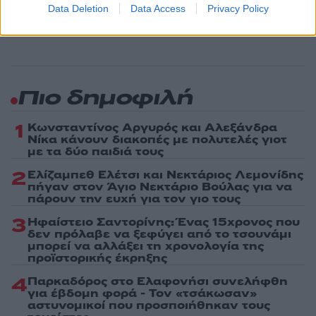
τελευταία νέα
της ημέρας
Data Deletion
Data Access
Privacy Policy
Πιο δημοφιλή
1
Κωνσταντίνος Αργυρός και Αλεξάνδρα
Νίκα κάνουν διακοπές με πολυτελές γιοτ
με τα δύο παιδιά τους
2
Ελίζαμπεθ Ελέτσι και Νεκτάριος Λεμονίδης
πήγαν στον Άγιο Νεκτάριο Βούλας για να
πάρουν την ευχή για τον γιο τους
3
Ηφαίστειο Σαντορίνης: Ένας 15χρονος που
δεν πρόλαβε να ξεφύγει από το τσουνάμι
μπορεί να αλλάξει τη χρονολογία της
προϊστορικής έκρηξης
4
Παρκαδόρος στο Ελαφονήσι συνελήφθη
για έβδομη φορά - Τον «τσάκωσαν»
αστυνομικοί που προσποιήθηκαν τους