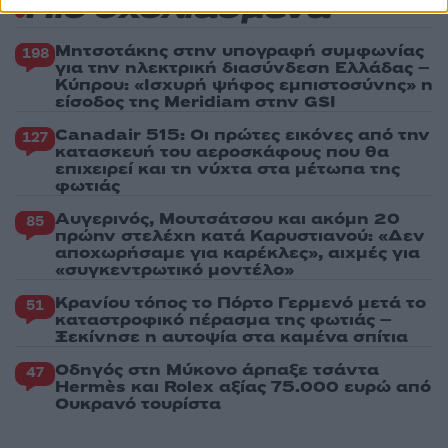
Πιο σχολιασμένα
Μητσοτάκης στην υπογραφή συμφωνίας
198
για την ηλεκτρική διασύνδεση Ελλάδας –
Κύπρου: «Ισχυρή ψήφος εμπιστοσύνης» η
είσοδος της Meridiam στην GSI
Canadair 515: Οι πρώτες εικόνες από την
127
κατασκευή του αεροσκάφους που θα
επιχειρεί και τη νύχτα στα μέτωπα της
φωτιάς
Αυγερινός, Μουτσάτσου και ακόμη 20
85
πρώην στελέχη κατά Καρυστιανού: «Δεν
αποχωρήσαμε για καρέκλες», αιχμές για
«συγκεντρωτικό μοντέλο»
Κρανίου τόπος το Πόρτο Γερμενό μετά το
51
καταστροφικό πέρασμα της φωτιάς –
Ξεκίνησε η αυτοψία στα καμένα σπίτια
Οδηγός στη Μύκονο άρπαξε τσάντα
47
Hermès και Rolex αξίας 75.000 ευρώ από
Ουκρανό τουρίστα