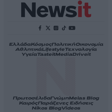
Ελλάδα
Κόσμος
Πολιτική
Οικονομία
Αθλητικά
Lifestyle
Τεχνολογία
Υγεία
Tasteit
Media
Driveit
Πρωτοσέλιδα
Γνώμη
Melas Blog
Καιρός
Παράξενες Ειδήσεις
Nikos Blog
Videos