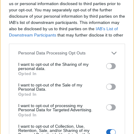
us or personal information disclosed to third parties prior to
2000 /2000
your opt-out. You may separately opt-out of the further
Υποβολή σχολίου
disclosure of your personal information by third parties on the
IAB’s list of downstream participants. This information may
also be disclosed by us to third parties on the
IAB’s List of
Όροι Χρήσης
. Το site προστατεύεται από reCAPTCHA, ισχύουν
Πολιτική Απορρήτου
&
Όροι Χρήσης
της Google.
Downstream Participants
that may further disclose it to other
third parties.
Lifestyle
ΑΘΗΝΑ ΟΙΚΟΝΟΜΑΚΟΥ
Please note that this website/app uses one or more Google
Personal Data Processing Opt Outs
services and may gather and store information including but
ΜΠΡΟΥΝΟ ΤΣΕΡΕΛΑ
not limited to your visit or usage behaviour. You may click to
I want to opt-out of the Sharing of my
personal data.
grant or deny consent to Google and its third-party tags to
Share:
Opted In
use your data for below specified purposes in below Google
consent section.
I want to opt-out of the Sale of my
Ακολουθήστε το Νewsit.gr στο
Google News
και
Personal Data.
ενημερωθείτε πρώτοι για όλη την ειδησεογραφία και τα
Opted In
τελευταία νέα
της ημέρας
I want to opt-out of processing my
Personal Data for Targeted Advertising.
Opted In
I want to opt-out of Collection, Use,
Retention, Sale, and/or Sharing of my