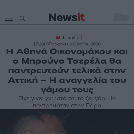
Μετάβαση
σε
o
28
περιεχόμενο
Lifestyle
17:18
Παρασκευή 8 Μαΐου 2026
Η Αθηνά Οικονομάκου και
ο Μπρούνο Τσερέλα θα
παντρευτούν τελικά στην
Αττική – Η αναγγελία του
γάμου τους
Είχε γίνει γνωστό ότι το ζευγάρι θα
παντρευόταν στην Πάρο