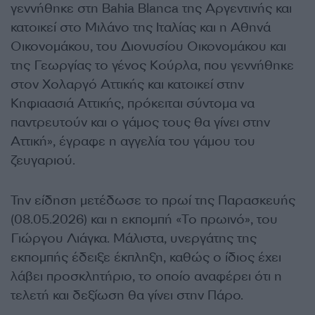
γεννήθηκε στη Bahia Blanca της Αργεντινής και
κατοικεί στο Μιλάνο της Ιταλίας και η Αθηνά
Οικονομάκου, του Διονυσίου Οικονομάκου και
της Γεωργίας το γένος Κούρλα, που γεννήθηκε
στον Χολαργό Αττικής και κατοικεί στην
Κηφιαασιά Αττικής, πρόκειται σύντομα να
παντρευτούν και ο γάμος τους θα γίνει στην
Αττική», έγραφε η αγγελία του γάμου του
ζευγαριού.
Την είδηση μετέδωσε το πρωί της Παρασκευής
(08.05.2026) και η εκπομπή «Το πρωινό», του
Γιώργου Λιάγκα. Μάλιστα, υνεργάτης της
εκπομπής έδειξε έκπληξη, καθώς ο ίδιος έχει
λάβει προσκλητήριο, το οποίο αναφέρει ότι η
τελετή και δεξίωση θα γίνει στην Πάρο.