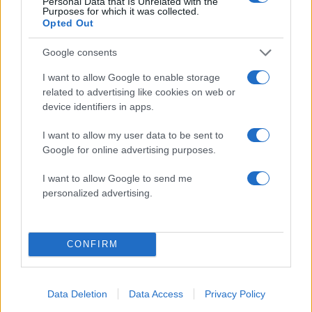
Personal Data that Is Unrelated with the
Πιο δημοφιλή
Purposes for which it was collected.
Opted Out
1
Έφυγαν οι συνεργάτες, μένει η Μαρία
Καρυστιανού - Η επόμενη μέρα για την
Google consents
«Ελπίδα για τη Δημοκρατία»
I want to allow Google to enable storage
2
Συγκίνηση στο τελευταίο αντίο στον Λάκη
related to advertising like cookies on web or
Χαλκιά: Με την «Φάμπρικα», λαούτο και
κλαρίνα αποχαιρέτησαν την εμβληματική
device identifiers in apps.
φωνή της μεταπολίτευσης
I want to allow my user data to be sent to
3
Ποιος είναι ο ελληνοκύπριος Sir Ντέμης
Google for online advertising purposes.
Χασάμπης: Από το σκάκι, στο Νόμπελ
Χημείας και στο «τιμόνι» της AI της Google
I want to allow Google to send me
4
Το πολωμένο μελτέμι που τροφοδότησε τις
personalized advertising.
φωτιές σε Αττική και Βοιωτία: «Από τα
ισχυρότερα επεισόδια των τελευταίων 50
χρόνων»
5
Ο Κώστας Σαμαράς δημοσίευσε μία παιδική
CONFIRM
φωτογραφία για την επέτειο θανάτου της
αδελφής του, Λένας
Data Deletion
Data Access
Privacy Policy