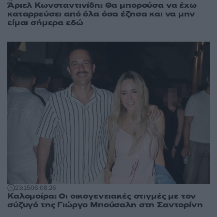
Άριελ Κωνσταντινίδη: Θα μπορούσα να έχω
καταρρεύσει από όλα όσα έζησα και να μην
είμαι σήμερα εδώ
23:15
06.08.26
Καλομοίρα: Οι οικογενειακές στιγμές με τον
σύζυγό της Γιώργο Μπούσαλη στη Σαντορίνη