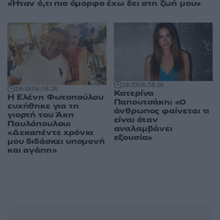
«Ήταν ό,τι πιο όμορφο έχω δει στη ζωή μου»
18:33
06.08.26
19:38
06.08.26
Κατερίνα
Η Ελένη Φωτοπούλου
Παπουτσάκη: «Ο
ευχήθηκε για τη
άνθρωπος φαίνεται τι
γιορτή του Άκη
είναι όταν
Παυλόπουλου:
αναλαμβάνει
«Δεκαπέντε χρόνια
εξουσία»
μου διδάσκει υπομονή
και αγάπη»