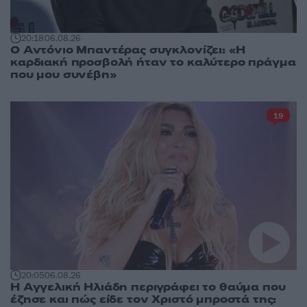
20:18
06.08.26
Ο Αντόνιο Μπαντέρας συγκλονίζει: «Η
καρδιακή προσβολή ήταν το καλύτερο πράγμα
που μου συνέβη»
19
20:05
06.08.26
Η Αγγελική Ηλιάδη περιγράφει το θαύμα που
έζησε και πώς είδε τον Χριστό μπροστά της: