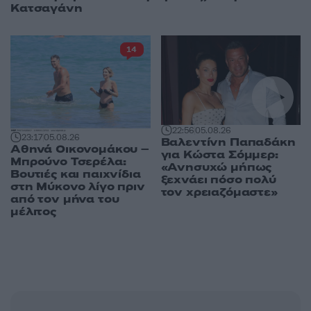
Κατσαγάνη
14
22:56
05.08.26
23:17
05.08.26
Βαλεντίνη Παπαδάκη
Αθηνά Οικονομάκου –
για Κώστα Σόμμερ:
Μπρούνο Τσερέλα:
«Ανησυχώ μήπως
Βουτιές και παιχνίδια
ξεχνάει πόσο πολύ
στη Μύκονο λίγο πριν
τον χρειαζόμαστε»
από τον μήνα του
μέλιτος