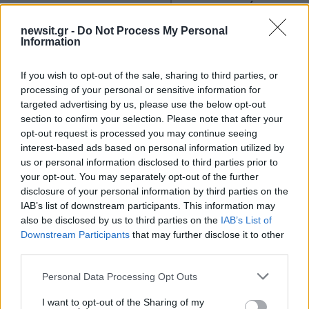
το ταίρι μου»
newsit.gr -
Do Not Process My Personal
Information
Σχόλια
If you wish to opt-out of the sale, sharing to third parties, or
processing of your personal or sensitive information for
targeted advertising by us, please use the below opt-out
section to confirm your selection. Please note that after your
Σχολίασε εδώ
opt-out request is processed you may continue seeing
interest-based ads based on personal information utilized by
us or personal information disclosed to third parties prior to
50 /50
your opt-out. You may separately opt-out of the further
disclosure of your personal information by third parties on the
IAB’s list of downstream participants. This information may
also be disclosed by us to third parties on the
IAB’s List of
Downstream Participants
that may further disclose it to other
third parties.
2000 /2000
Please note that this website/app uses one or more Google
Personal Data Processing Opt Outs
Υποβολή σχολίου
services and may gather and store information including but
not limited to your visit or usage behaviour. You may click to
I want to opt-out of the Sharing of my