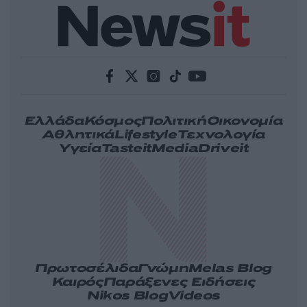
Ελλάδα
Κόσμος
Πολιτική
Οικονομία
Αθλητικά
Lifestyle
Τεχνολογία
Υγεία
Tasteit
Media
Driveit
Πρωτοσέλιδα
Γνώμη
Melas Blog
Καιρός
Παράξενες Ειδήσεις
Nikos Blog
Videos