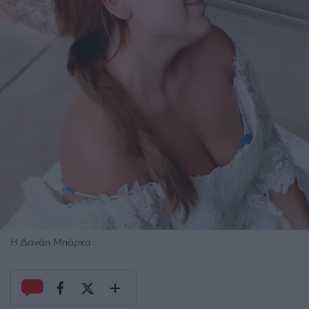
Η Δανάη Μπάρκα