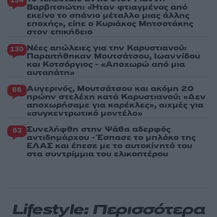
134
Βαρβιτσιώτη: «Ήταν φτιαγμένος από
εκείνο το σπάνιο μέταλλο μιας άλλης
εποχής», είπε ο Κυριάκος Μητσοτάκης
στον επικήδειο
Νέες απώλειες για την Καρυστιανού:
130
Παραιτήθηκαν Μουτσάτσου, Ιωαννίδου
και Κοτσόργιος - «Αποχωρώ από μια
αυταπάτη»
Αυγερινός, Μουτσάτσου και ακόμη 20
66
πρώην στελέχη κατά Καρυστιανού: «Δεν
αποχωρήσαμε για καρέκλες», αιχμές για
«συγκεντρωτικό μοντέλο»
Συνελήφθη στην Ψάθα αδερφός
63
αντιδημάρχου - Έσπασε το μπλόκο της
ΕΛΑΣ και έπεσε με το αυτοκίνητό του
στα συντρίμμια του ελικοπτέρου
Lifestyle: Περισσότερα