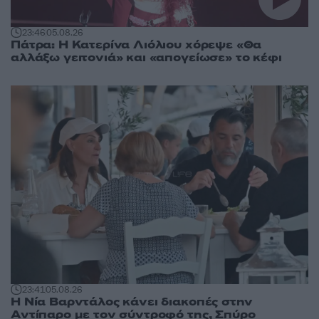
23:46
05.08.26
Πάτρα: Η Κατερίνα Λιόλιου χόρεψε «Θα
αλλάξω γειτονιά» και «απογείωσε» το κέφι
23:41
05.08.26
Η Νία Βαρντάλος κάνει διακοπές στην
Αντίπαρο με τον σύντροφό της, Σπύρο