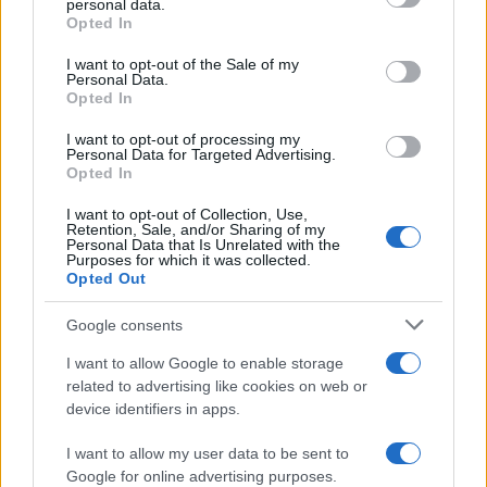
personal data.
Όροι Χρήσης
. Το site προστατεύεται από reCAPTCHA, ισχύουν
grant or deny consent to Google and its third-party tags to
Πολιτική Απορρήτου
&
Όροι Χρήσης
της Google.
Opted In
use your data for below specified purposes in below Google
Lifestyle
consent section.
I want to opt-out of the Sale of my
Personal Data.
ΔΑΝΑΗ ΜΠΑΡΚΑ
Opted In
Share:
I want to opt-out of processing my
Personal Data for Targeted Advertising.
Opted In
Ακολουθήστε το Νewsit.gr στο
Google News
και
ενημερωθείτε πρώτοι για όλη την ειδησεογραφία και τα
I want to opt-out of Collection, Use,
τελευταία νέα
της ημέρας
Retention, Sale, and/or Sharing of my
Personal Data that Is Unrelated with the
Purposes for which it was collected.
Opted Out
Google consents
Πιο δημοφιλή
I want to allow Google to enable storage
related to advertising like cookies on web or
1
Τουρισμός για Όλους 2026: Σήμερα ανοίγει
device identifiers in apps.
η πλατφόρμα – Ποια ΑΦΜ προηγούνται
στις αιτήσεις
I want to allow my user data to be sent to
Google for online advertising purposes.
Κυψέλη: Ο περίεργος ηλικιωμένος και το