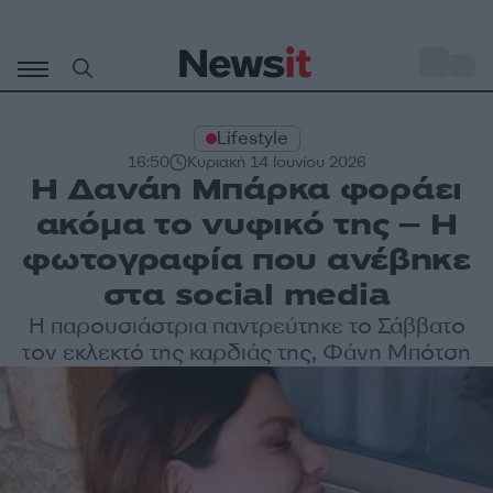
Μετάβαση
σε
o
27
περιεχόμενο
Lifestyle
16:50
Κυριακή 14 Ιουνίου 2026
Η Δανάη Μπάρκα φοράει
ακόμα το νυφικό της – Η
φωτογραφία που ανέβηκε
στα social media
Η παρουσιάστρια παντρεύτηκε το Σάββατο
τον εκλεκτό της καρδιάς της, Φάνη Μπότση