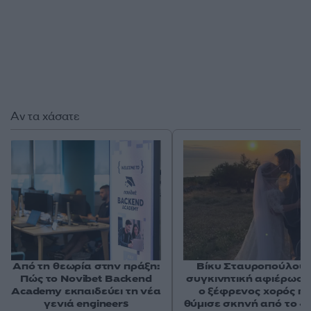
Αν τα χάσατε
Από τη θεωρία στην πράξη:
Βίκυ Σταυροπούλου:
Πώς το Novibet Backend
συγκινητική αφιέρωση
Academy εκπαιδεύει τη νέα
ο ξέφρενος χορός π
γενιά engineers
θύμισε σκηνή από το «Ε