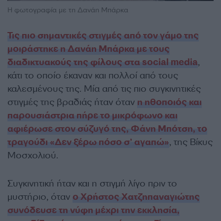
Η φωτογραφία με τη Δανάη Μπάρκα
Τις πιο σημαντικές στιγμές από τον γάμο της
μοιράστηκε η Δανάη Μπάρκα με τους
διαδικτυακούς της φίλους στα social media
,
κάτι το οποίο έκαναν και πολλοί από τους
καλεσμένους της. Μία από τις πιο συγκινητικές
στιγμές της βραδιάς ήταν όταν
η ηθοποιός και
παρουσιάστρια πήρε το μικρόφωνο και
αφιέρωσε στον σύζυγό της, Φάνη Μπότση, το
τραγούδι «Δεν ξέρω πόσο σ’ αγαπώ»
, της Βίκυς
Μοσχολιού.
Συγκινητική ήταν και η στιγμή λίγο πριν το
μυστήριο, όταν
ο Χρήστος Χατζηπαναγιώτης
συνόδευσε τη νύφη μέχρι την εκκλησία,