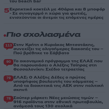
του beach bar
5
Εκρηκτικό κοκτέιλ με 40άρια και 8 μποφόρ
- Σε συναγερμό η χώρα για φωτιές,
ενισχύονται οι άνεμοι τις επόμενες ημέρες
Πιο σχολιασμένα
Στην Κρήτη ο Κυριάκος Μητσοτάκης,
113
συνεχίζει τις ολιγοήμερες διακοπές του –
Πού βρέθηκε το Σάββατο
Το οικονομικό πρόγραμμα της ΕΛΑΣ που
90
θα παρουσιάσει ο Αλέξης Τσίπρας στη
Θεσσαλονίκη: Σχέδιο τετραετίας
ΕΛΑΣ: Ο Αλέξης Δέδες ο πρώτος
79
υποψήφιος βουλευτής του κόμματος –
Από τα διοικητικά της ΑΕΚ στην πολιτική
σκηνή
Σούπερ μάρκετ: Νέες μειώσεις τιμών –
78
916 προϊόντα στην εθνική πρωτοβουλία,
ανάμεσά τους 130 σχολικά