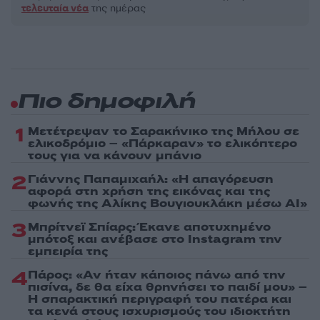
τελευταία νέα
της ημέρας
Πιο δημοφιλή
1
Μετέτρεψαν το Σαρακήνικο της Μήλου σε
ελικοδρόμιο – «Πάρκαραν» το ελικόπτερο
τους για να κάνουν μπάνιο
2
Γιάννης Παπαμιχαήλ: «Η απαγόρευση
αφορά στη χρήση της εικόνας και της
φωνής της Αλίκης Βουγιουκλάκη μέσω AI»
3
Μπρίτνεϊ Σπίαρς: Έκανε αποτυχημένο
μπότοξ και ανέβασε στο Instagram την
εμπειρία της
4
Πάρος: «Αν ήταν κάποιος πάνω από την
πισίνα, δε θα είχα θρηνήσει το παιδί μου» –
Η σπαρακτική περιγραφή του πατέρα και
τα κενά στους ισχυρισμούς του ιδιοκτήτη