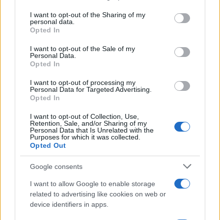
services and may gather and store information including but
not limited to your visit or usage behaviour. You may click to
I want to opt-out of the Sharing of my
personal data.
grant or deny consent to Google and its third-party tags to
Opted In
use your data for below specified purposes in below Google
consent section.
I want to opt-out of the Sale of my
Personal Data.
Opted In
Κόκκινος συναγερμός για
Πάρος: «Αν ήταν κάπο
I want to opt-out of processing my
τους θυελλώδεις ανέμους
πάνω από την πισίνα, δ
Personal Data for Targeted Advertising.
που θα αγγίξουν και 9
είχα θρηνήσει το παιδί 
Opted In
μποφόρ - Οι περιοχές που
– Η σπαρακτική περιγ
ανησυχούν τους ειδικούς
του πατέρα και τα κε
I want to opt-out of Collection, Use,
στους ισχυρισμούς τ
Retention, Sale, and/or Sharing of my
ιδιοκτήτη του beach 
Personal Data that Is Unrelated with the
Purposes for which it was collected.
Opted Out
Σχόλια
Google consents
I want to allow Google to enable storage
related to advertising like cookies on web or
device identifiers in apps.
Σχολίασε εδώ