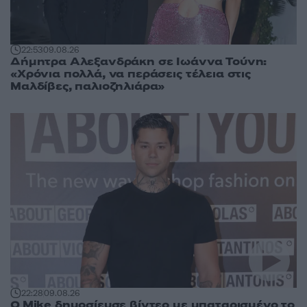
22:53
09.08.26
Δήμητρα Αλεξανδράκη σε Ιωάννα Τούνη:
«Χρόνια πολλά, να περάσεις τέλεια στις
Μαλδίβες, παλιοζηλιάρα»
22:28
09.08.26
O Mike δημοσίευσε βίντεο με μπαταρισμένο το