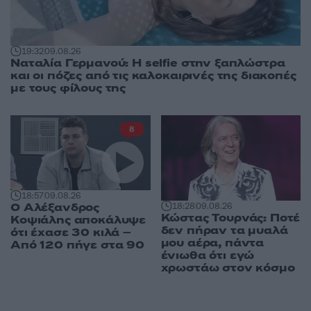
19:32
09.08.26
Ναταλία Γερμανού: Η selfie στην ξαπλώστρα
και οι πόζες από τις καλοκαιρινές της διακοπές
με τους φίλους της
8
18:57
09.08.26
Ο Αλέξανδρος
18:28
09.08.26
Κώστας Τουρνάς: Ποτέ
Κοψιάλης αποκάλυψε
δεν πήραν τα μυαλά
ότι έχασε 30 κιλά –
μου αέρα, πάντα
Από 120 πήγε στα 90
ένιωθα ότι εγώ
χρωστάω στον κόσμο