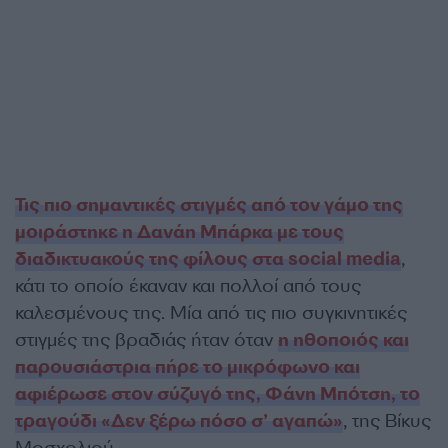
Τις πιο σημαντικές στιγμές από τον γάμο της
μοιράστηκε η Δανάη Μπάρκα με τους
διαδικτυακούς της φίλους στα social media
,
κάτι το οποίο έκαναν και πολλοί από τους
καλεσμένους της. Μία από τις πιο συγκινητικές
στιγμές της βραδιάς ήταν όταν
η ηθοποιός και
παρουσιάστρια πήρε το μικρόφωνο και
αφιέρωσε στον σύζυγό της, Φάνη Μπότση, το
τραγούδι «Δεν ξέρω πόσο σ’ αγαπώ»
, της Βίκυς