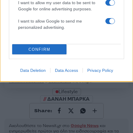
I want to allow my user data to be sent to
Google for online advertising purposes.
50 /50
I want to allow Google to send me
personalized advertising.
CONFIRM
2000 /2000
Υποβολή σχολίου
Data Deletion
Data Access
Privacy Policy
Όροι Χρήσης
. Το site προστατεύεται από reCAPTCHA, ισχύουν
Πολιτική Απορρήτου
&
Όροι Χρήσης
της Google.
Lifestyle
ΔΑΝΑΗ ΜΠΑΡΚΑ
Share:
Ακολουθήστε το Νewsit.gr στο
Google News
και
ενημερωθείτε πρώτοι για όλη την ειδησεογραφία και τα