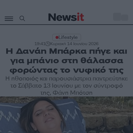
Μετάβαση
σε
o
27
περιεχόμενο
Lifestyle
19:41
Κυριακή 14 Ιουνίου 2026
Η Δανάη Μπάρκα πήγε και
για μπάνιο στη θάλασσα
φορώντας το νυφικό της
Η ηθοποιός και παρουσιάστρια παντρεύτηκε
το Σάββατο 13 Ιουνίου με τον σύντροφό
της, Φάνη Μπότση