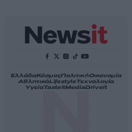
Ελλάδα
Κόσμος
Πολιτική
Οικονομία
Αθλητικά
Lifestyle
Τεχνολογία
Υγεία
Tasteit
Media
Driveit