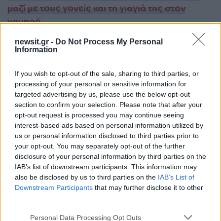
μαζί με τους γονείς και τη γιαγιά της στον
γαμπρό
.
ΔΙΑΦΗΜΙΣΗ
newsit.gr -
Do Not Process My Personal
Information
If you wish to opt-out of the sale, sharing to third parties, or
processing of your personal or sensitive information for
targeted advertising by us, please use the below opt-out
section to confirm your selection. Please note that after your
opt-out request is processed you may continue seeing
interest-based ads based on personal information utilized by
us or personal information disclosed to third parties prior to
your opt-out. You may separately opt-out of the further
disclosure of your personal information by third parties on the
IAB’s list of downstream participants. This information may
also be disclosed by us to third parties on the
IAB’s List of
Downstream Participants
that may further disclose it to other
Αν τα χάσατε
third parties.
Please note that this website/app uses one or more Google
Personal Data Processing Opt Outs