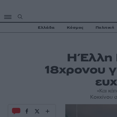
Μετάβαση
σε
περιεχόμενο
Ελλάδα
Κόσμος
Πολιτική
Η Έλλη 
18χρονου γι
ευχ
«Και κά
Κοκκίνου σ