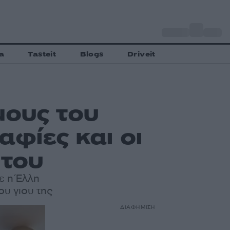
o
Αθήνα
28
C
a
Tasteit
Blogs
Driveit
μους του
αφίες και οι
 του
ε η Έλλη
ου γιου της
ΔΙΑΦΗΜΙΣΗ