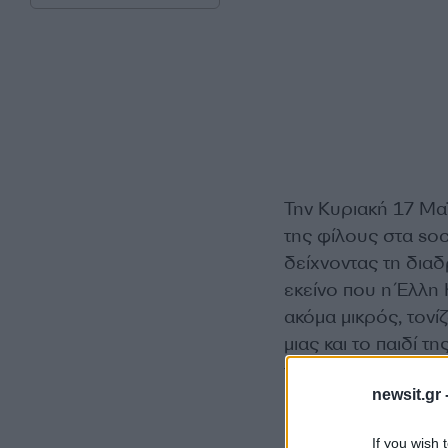
Την Κυριακή 17 Μα
της φίλους στα soci
δείχνοντας τη διαδ
εκείνο που η Έλλη 
ακόμα μικρός, τονίζ
μιας και το παιδί 
γεγονός ότι μπορεί
newsit.gr 
Πιο αναλυτικά, η τ
If you wish 