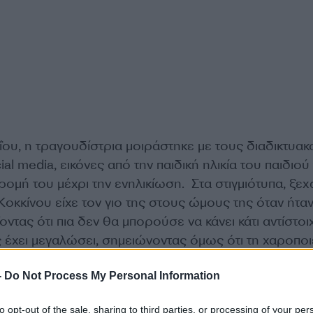
ΐου, η τραγουδίστρια μοιράστηκε με τους διαδικτυακ
al media, εικόνες από την παιδική ηλικία του παιδιού 
ρομή του μέχρι την ενηλικίωση. Στα στιγμιότυπα, ξεχ
Κοκκίνου είχε τον γιο της στους ώμους της όταν ήτα
οντας ότι πια δεν θα μπορούσε να κάνει κάτι αντίστοι
της έχει μεγαλώσει, σημειώνοντας όμως ότι τη χαροποι
 να συμβεί το αντίθετο.
-
Do Not Process My Personal Information
ραγουδίστρια έγραψε για τα 18α γενέθλια του παιδιού 
to opt-out of the sale, sharing to third parties, or processing of your per