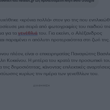
σθήκη του newsit.gr ως προτεινόμενη πηγή στην Google
υχήθηκε «χρόνια πολλά» στον γιο της που ενηλικιώθ
οσίευσε μια σειρά από φωτογραφίες του παιδιού της
α για τα
γενέθλιά
του. Για εκείνη, ο Αλέξανδρος
και παραμένει η απόλυτη προτεραιότητα στη ζωή της.
νου πλέον, είναι ο επιχειρηματίας Παναγιώτης Βασιλ
λλη Κοκκίνου. Η μητέρα του κρατά την προσωπική το
 της δημοσιότητας, κάνοντας επιλεκτικές αναρτήσει
ικτύωσης κυρίως την ημέρα των γενεθλίων του.
ΔΙΑΦΗΜΙΣΗ