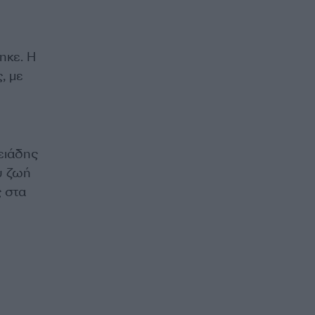
ηκε. Η
, με
ειάδης
υ ζωή
ς στα