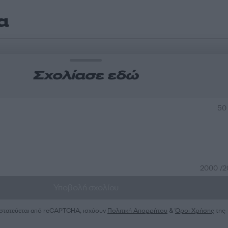
α
Σχολίασε εδώ
50
2000 /
Υποβολή σχολίου
ροστατεύεται από reCAPTCHA, ισχύουν
Πολιτική Απορρήτου
&
Όροι Χρήσης
της