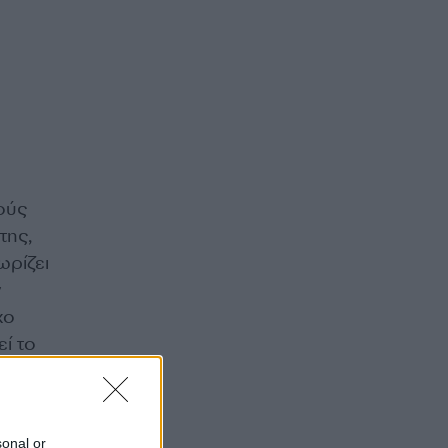
ούς
της,
ωρίζει
ν
χο
εί το
της,
sonal or