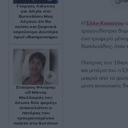
Προ
Γιώργος Λιάγκας
για Akyla στη
Eurovision: Μας
λέγανε ότι θα
Η
Έλλη Κοκκίνου
ε
σκίσει και ξαφνικά
τραγουδίστρια δημ
χορεύουμε Δευτέρα
πρωί «Bangaranga»
ένα τρυφερό μήνυμ
Βασιλειάδης, ήταν 
Πατέρας του 18χρο
και μητέρα του η Έ
μακριά από τα φώτα
μέσα κοινωνικής δ
Σταύρος Φλώρος:
«Ο Μάνος
Μαλλιαρός τον
έσωσε δύο φορές»
αποκαλύπτει ο
πατέρας του
τραυματισμένου
παίκτη στο Survivor