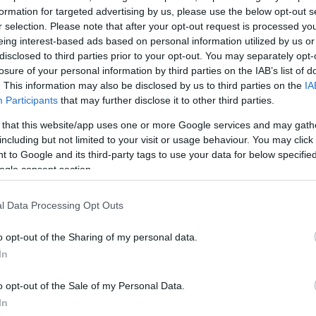
άρτησης που έκανε στο Instagram: «Και κάπως έτσι
formation for targeted advertising by us, please use the below opt-out s
και πήγες 18! Από εκεί που σε άντεχαν οι ώμοι μου 
r selection. Please note that after your opt-out request is processed y
 Μπορείς όμως εσύ και το χαίρομαι! Να έχεις μια
eing interest-based ads based on personal information utilized by us or
disclosed to third parties prior to your opt-out. You may separately opt-
 είσαι υγιής και ευτυχισμένος αγόρι μου υπέροχο. Σ
losure of your personal information by third parties on the IAB’s list of
μαρώνω. Να σε χαιρόμαστε. Σε λατρεύω! Η μαμά σο
. This information may also be disclosed by us to third parties on the
IA
Participants
that may further disclose it to other third parties.
 that this website/app uses one or more Google services and may gath
including but not limited to your visit or usage behaviour. You may click 
 to Google and its third-party tags to use your data for below specifi
ogle consent section.
l Data Processing Opt Outs
o opt-out of the Sharing of my personal data.
In
o opt-out of the Sale of my Personal Data.
In