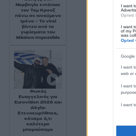
Νορβηγία εντόπισε
I want 
τον Τομ Κρουζ
Advertis
Opted 
πάνω σε κινούμενο
τρένο – Το viral
βίντεο από τα
I want t
Δείτε αυτή τη
of my P
γυρίσματα του
was col
Mission: Impossible
Opted 
Google 
I want t
web or d
I want t
Φωκάς
purpose
Ευαγγελινός για
Eurovision 2026 και
I want 
Akyla:
Στενοχωρήθηκα,
κάναμε ό,τι
καλύτερο
Η δημο
μπορούσαμε