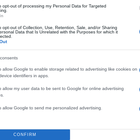
to opt-out of processing my Personal Data for Targeted
ing.
In
o opt-out of Collection, Use, Retention, Sale, and/or Sharing
 δημοσίευση στο Instagram.
ersonal Data that Is Unrelated with the Purposes for which it
lected.
Out
consents
o allow Google to enable storage related to advertising like cookies on
evice identifiers in apps.
o allow my user data to be sent to Google for online advertising
s.
to allow Google to send me personalized advertising.
σίευση κοινοποιήθηκε από το χρήστη Elli Kokkinou (@ellikokkinou)
CONFIRM