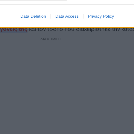
Data Deletion
Data Access
Privacy Policy
έντευξή της,
η Έλλη Κοκκίνου είχε μιλήσει για το δι
 γονείς της
και τον τρόπο που διαχειρίστηκε την κατά
ΔΙΑΦΗΜΙΣΗ