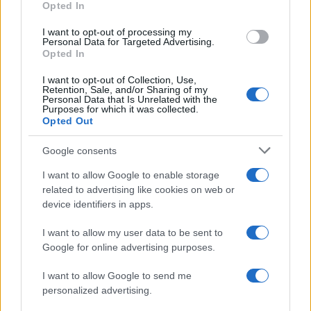
Opted In
2
Δεν ήταν μόνο η ταχύτητα που οδήγησε
στο τροχαίο στις Σέρρες με νεκρούς μητέρα
I want to opt-out of processing my
Personal Data for Targeted Advertising.
και γιο - «Ίσως κάτι απέσπασε την προσοχή
Opted In
του οδηγού» λέει πραγματογνώμονας
3
Πέθανε ο Γουίλιαμ Όρμπιτ, παραγωγός του
I want to opt-out of Collection, Use,
Retention, Sale, and/or Sharing of my
εμβληματικού άλμπουμ της Μαντόνα «Ray
Personal Data that Is Unrelated with the
of Light»
Purposes for which it was collected.
Opted Out
4
Ανησυχία από το ξέσπασμα του ιού του
Δυτικού Νείλου με κρούσματα στην Αττική
- «Καμπανάκι» από τον Ιατρικό Σύλλογο
Google consents
Αθηνών για την προστασία της δημόσιας
υγείας
I want to allow Google to enable storage
related to advertising like cookies on web or
5
Ryanair: «Ένα κομμάτι του προσώπου του
device identifiers in apps.
ήταν σαν πλαστελίνη», συγκλονίζει η
επιβάτιδα που έσωσε τον Σέρβο όταν
έσπασε το παράθυρο του αεροπλάνου
I want to allow my user data to be sent to
Google for online advertising purposes.
I want to allow Google to send me
Πιο σχολιασμένα
personalized advertising.
Marfin: Η 46χρονη πήρε προθεσμία για