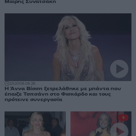
Μαίρης Συνατσάκη
15:20
08.08.26
Η Άννα Βίσση ξετρελάθηκε με μπάντα που
έπαιζε Τσιτσάνη στο Φισκάρδο και τους
πρότεινε συνεργασία
5