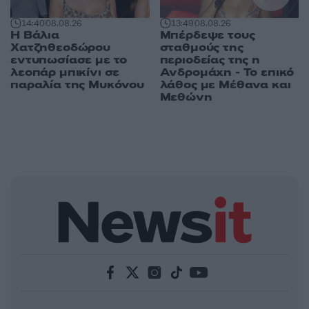
14:40
08.08.26
13:49
08.08.26
Η Βάλια
Μπέρδεψε τους
Χατζηθεοδώρου
σταθμούς της
εντυπωσίασε με το
περιοδείας της η
λεοπάρ μπικίνι σε
Ανδρομάχη - Το επικό
παραλία της Μυκόνου
λάθος με Μέθανα και
Μεθώνη