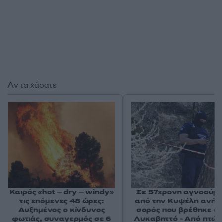
Αν τα χάσατε
Καιρός «hot – dry – windy»
Σε 57χρονη αγνοούμ
τις επόμενες 48 ώρες:
από την Κυψέλη ανήκε
Αυξημένος ο κίνδυνος
σορός που βρέθηκε σ
φωτιάς, συναγερμός σε 6
Λυκαβηττό - Από πτώσ