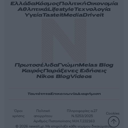
Ελλάδα
Κόσμος
Πολιτική
Οικονομία
Αθλητικά
Lifestyle
Τεχνολογία
Υγεία
Tasteit
Media
Driveit
Πρωτοσέλιδα
Γνώμη
Melas Blog
Καιρός
Παράξενες Ειδήσεις
Nikos Blog
Videos
Ταυτότητα
Επικοινωνία
Διαφήμιση
Όροι
Πολιτική
Πληροφορίες α.27
Cookies
χρήσης
απορρήτου
Ν.5253/2025
Αριθμός Πιστοποίησης Μ.Η.Τ.232163
© 2026 newsit.gr. Με επιφύλαξη κάθε νομίμου δικαιώματος.