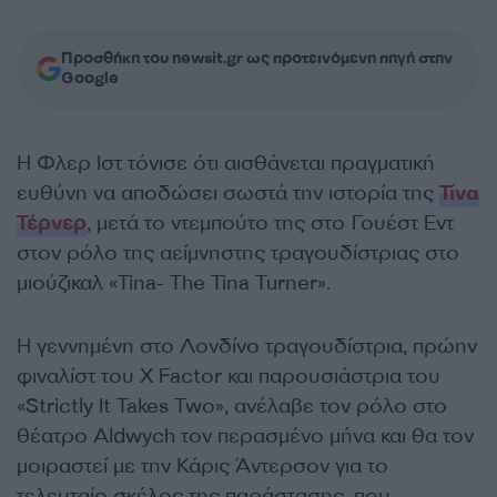
Προσθήκη του newsit.gr ως προτεινόμενη πηγή στην
Google
Η Φλερ Ιστ τόνισε ότι αισθάνεται πραγματική
ευθύνη να αποδώσει σωστά την ιστορία της
Τίνα
Τέρνερ
, μετά το ντεμπούτο της στο Γουέστ Εντ
στον ρόλο της αείμνηστης τραγουδίστριας στο
μιούζικαλ «Tina- The Tina Turner».
Η γεννημένη στο Λονδίνο τραγουδίστρια, πρώην
φιναλίστ του X Factor και παρουσιάστρια του
«Strictly It Takes Two», ανέλαβε τον ρόλο στο
θέατρο Aldwych τον περασμένο μήνα και θα τον
μοιραστεί με την Κάρις Άντερσον για το
τελευταίο σκέλος της παράστασης, που