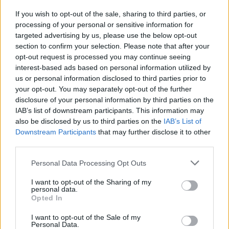
Όροι Χρήσης
. Το site προστατεύεται από reCAPTCHA, ισχύουν
If you wish to opt-out of the sale, sharing to third parties, or
Πολιτική Απορρήτου
&
Όροι Χρήσης
της Google.
processing of your personal or sensitive information for
targeted advertising by us, please use the below opt-out
Lifestyle
section to confirm your selection. Please note that after your
ΤΙΝΑ ΤΕΡΝΕΡ
opt-out request is processed you may continue seeing
interest-based ads based on personal information utilized by
Share:
us or personal information disclosed to third parties prior to
your opt-out. You may separately opt-out of the further
Ακολουθήστε το Νewsit.gr στο
Google News
και
disclosure of your personal information by third parties on the
ενημερωθείτε πρώτοι για όλη την ειδησεογραφία και τα
IAB’s list of downstream participants. This information may
τελευταία νέα
της ημέρας
also be disclosed by us to third parties on the
IAB’s List of
Downstream Participants
that may further disclose it to other
third parties.
Please note that this website/app uses one or more Google
Personal Data Processing Opt Outs
services and may gather and store information including but
Πιο δημοφιλή
not limited to your visit or usage behaviour. You may click to
I want to opt-out of the Sharing of my
personal data.
grant or deny consent to Google and its third-party tags to
Opted In
1
Σοκαριστική υπόθεση στην Κρήτη:
use your data for below specified purposes in below Google
Τουρίστας ρωτούσε πόσο να πληρώσει για
consent section.
I want to opt-out of the Sale of my
να ασελγήσει σε 10χρονο κορίτσι - Το παιδί
Personal Data.
καθόταν αμέριμνο σε αυλή επιχείρησης