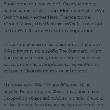
βασίλισσας του ροκ εν ρολ. Οι μεγαλύτερες
επιτυχίες της, «River Deep, Mountain High», «We
Don’t Need Another Hero (Thunderdome)»,
«Proud Mary», «The Best» και «What’s Love Got
To Do With It» ακούγονται στην παράσταση.
«Είναι καταπληκτικό, είναι απίστευτο», δήλωσε η
Φλερ Ιστ στην εφημερίδα The Standard. «Μετά
από όλες τις πρόβες, ήταν ωραίο να έχω κοινό
και να ακούω τις αντιδράσεις και να νιώθω την
ενέργεια. Είναι απίστευτο» συμπλήρωσε.
Η παραγωγός Τάλι Πέλμαν δήλωσε: «Είμαι
μεγάλη θαυμαστής της Φλερ, την οποία πάντα
θεωρούσα εξαιρετικό ταλέντο η οποία, όπως και
η Τίνα Τέρνερ, δεν θα επιτρέψει στον εαυτό της