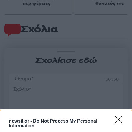
περιφέρειες
θάνατός της
Σχόλια
Σχολίασε εδώ
50 /50
2000 /2000
newsit.gr -
Do Not Process My Personal
Υποβολή σχολίου
Information