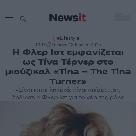
Μετάβαση
σε
o
35
περιεχόμενο
Lifestyle
13:15
Κυριακή 13 Ιουλίου 2025
Η Φλερ Ιστ εμφανίζεται
ως Τίνα Τέρνερ στο
μιούζικαλ «Tina – The Tina
Turner»
«Είναι καταπληκτικό, είναι απίστευτο»,
δήλωσε η Φλερ Ιστ για το νέο της ρόλο