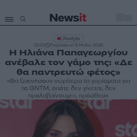
Μετάβαση
σε
o
30
περιεχόμενο
Lifestyle
15:03
Παρασκευή 8 Μαΐου 2026
Η Ηλιάνα Παπαγεωργίου
ανέβαλε τον γάμο της: «Δε
θα παντρευτώ φέτος»
«Θα ξεκινήσουν νωρίτερα τα γυρίσματα για
το GNTM, οπότε δεν γίνεται, δεν
προλαβαίνουμε», πρόσθεσε