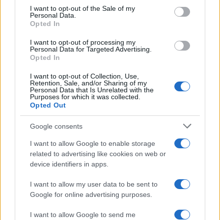
consent section.
I want to opt-out of the Sale of my
Personal Data.
Opted In
I want to opt-out of processing my
Πιο δημοφιλή
Personal Data for Targeted Advertising.
Opted In
1
Κωνσταντίνος Αργυρός και Αλεξάνδρα
Νίκα κάνουν διακοπές με πολυτελές γιοτ
I want to opt-out of Collection, Use,
με τα δύο παιδιά τους
Retention, Sale, and/or Sharing of my
Personal Data that Is Unrelated with the
Purposes for which it was collected.
2
Η Άννα Βίσση ξετρελάθηκε με μπάντα που
Opted Out
έπαιζε Τσιτσάνη στο Φισκάρδο και τους
πρότεινε συνεργασία
Google consents
3
Θρήνος για τον Λιονέλ Μέσι – Πέθανε ο
πατέρας του, Χόρχε
I want to allow Google to enable storage
related to advertising like cookies on web or
4
Ελίζαμπεθ Ελέτσι και Νεκτάριος Λεμονίδης
πήγαν στον Άγιο Νεκτάριο Βούλας για να
device identifiers in apps.
πάρουν την ευχή για τον γιο τους
I want to allow my user data to be sent to
5
Τζο Μπάιντεν: «Ο καρκίνος έχει εξαπλωθεί,
Google for online advertising purposes.
είναι πολύ επώδυνο», λέει ο γιος του
I want to allow Google to send me