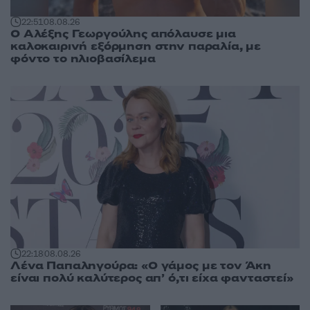
22:51
08.08.26
Ο Αλέξης Γεωργούλης απόλαυσε μια
καλοκαιρινή εξόρμηση στην παραλία, με
φόντο το ηλιοβασίλεμα
22:18
08.08.26
Λένα Παπαληγούρα: «Ο γάμος με τον Άκη
είναι πολύ καλύτερος απ’ ό,τι είχα φανταστεί»