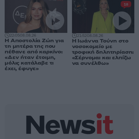
18
22:05
08.08.26
21:52
08.08.26
Η Αποστολία Ζώη για
Η Ιωάννα Τούνη στο
τη μητέρα της που
νοσοκομείο με
πέθανε από καρκίνο:
τροφική δηλητηρίαση:
«Δεν ήταν έτοιμη,
«Σέρνομαι και ελπίζω
μόλις κατάλαβε τι
να συνέλθω»
έχει, έφυγε»