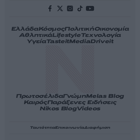
Ελλάδα
Κόσμος
Πολιτική
Οικονομία
Αθλητικά
Lifestyle
Τεχνολογία
Υγεία
Tasteit
Media
Driveit
Πρωτοσέλιδα
Γνώμη
Melas Blog
Καιρός
Παράξενες Ειδήσεις
Nikos Blog
Videos
Ταυτότητα
Επικοινωνία
Διαφήμιση