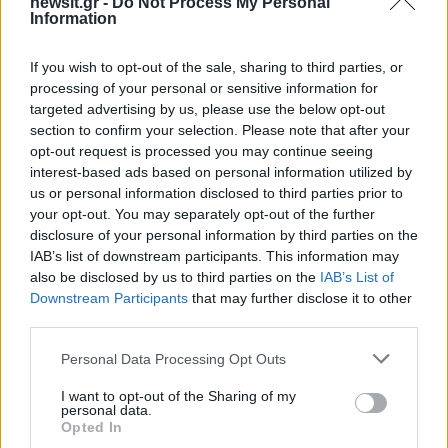
newsit.gr -
Do Not Process My Personal
50 /50
Information
If you wish to opt-out of the sale, sharing to third parties, or
processing of your personal or sensitive information for
targeted advertising by us, please use the below opt-out
2000 /2000
section to confirm your selection. Please note that after your
opt-out request is processed you may continue seeing
Υποβολή σχολίου
interest-based ads based on personal information utilized by
us or personal information disclosed to third parties prior to
Όροι Χρήσης
. Το site προστατεύεται από reCAPTCHA, ισχύουν
your opt-out. You may separately opt-out of the further
Πολιτική Απορρήτου
&
Όροι Χρήσης
της Google.
disclosure of your personal information by third parties on the
IAB’s list of downstream participants. This information may
Lifestyle
also be disclosed by us to third parties on the
IAB’s List of
ΗΛΙΑΝΑ ΠΑΠΑΓΕΩΡΓΙΟΥ
Downstream Participants
that may further disclose it to other
third parties.
Share:
Please note that this website/app uses one or more Google
Personal Data Processing Opt Outs
Ακολουθήστε το Νewsit.gr στο
Google News
και
services and may gather and store information including but
ενημερωθείτε πρώτοι για όλη την ειδησεογραφία και τα
not limited to your visit or usage behaviour. You may click to
I want to opt-out of the Sharing of my
τελευταία νέα
της ημέρας
personal data.
grant or deny consent to Google and its third-party tags to
Opted In
use your data for below specified purposes in below Google