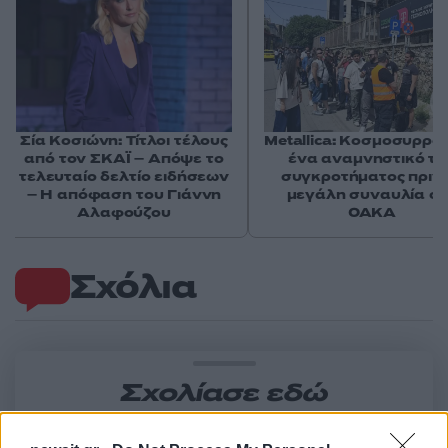
Σία Κοσιώνη: Τίτλοι τέλους
Metallica: Κοσμοσυρροή
από τον ΣΚΑΪ – Απόψε το
ένα αναμνηστικό το
τελευταίο δελτίο ειδήσεων
συγκροτήματος πριν 
– Η απόφαση του Γιάννη
μεγάλη συναυλία σ
Αλαφούζου
ΟΑΚΑ
Σχόλια
Σχολίασε εδώ