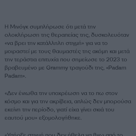
Η Μινόγκ συμπλήρωσε ότι μετά την
ολοκλήρωση της θεραπείας της, δυσκολευόταν
«να βρει την κατάλληλη στιγμή» για να το
μοιραστεί με τους θαυμαστές της ακόμη και μετά
την τεράστια επιτυχία που σημείωσε το 2023 το
βραβευμένο με Grammy τραγούδι της, «Padam
Padam».
«Δεν ένιωθα την υποχρέωση να το πω στον
κόσμο και για την ακρίβεια, απλώς δεν μπορούσα
εκείνη την περίοδο, γιατί είχα γίνει σκιά του
εαυτού μου» εξομολογήθηκε.
«Υπήρξε στιγμή που δεν ήθελα να βγω από το