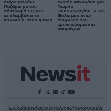
Κιάρα Φεράνι:
Δανάη Μιχαλάκη για
Ποζάρει με τον
Γιώργο
σύντροφό της και
Παπαγεωργίου: «Έχω
απολαμβάνει το
δίπλα μου έναν
καλοκαίρι στην Ίμπιζα
άνθρωπο που
εμπιστεύομαι και
θαυμάζω»
Ελλάδα
Κόσμος
Πολιτική
Οικονομία