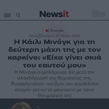
Μετάβαση
σε
o
34
περιεχόμενο
Lifestyle
12:11
Τετάρτη 20 Μαΐου 2026
Η Κάιλι Μινόγκ για τη
δεύτερη μάχη της με τον
καρκίνο: «Είχα γίνει σκιά
του εαυτού μου»
Η Μινόγκ συμπλήρωσε ότι μετά την
ολοκλήρωση της θεραπείας της,
δυσκολευόταν «να βρει την κατάλληλη
στιγμή» για να το μοιραστεί με τους
θαυμαστές της