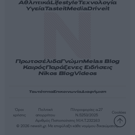
Αθλητικά
Lifestyle
Τεχνολογία
Υγεία
Tasteit
Media
Driveit
Πρωτοσέλιδα
Γνώμη
Melas Blog
Καιρός
Παράξενες Ειδήσεις
Nikos Blog
Videos
Ταυτότητα
Επικοινωνία
Διαφήμιση
Όροι
Πολιτική
Πληροφορίες α.27
Cookies
χρήσης
απορρήτου
Ν.5253/2025
Αριθμός Πιστοποίησης Μ.Η.Τ.232163
© 2026 newsit.gr. Με επιφύλαξη κάθε νομίμου δικαιώματος.