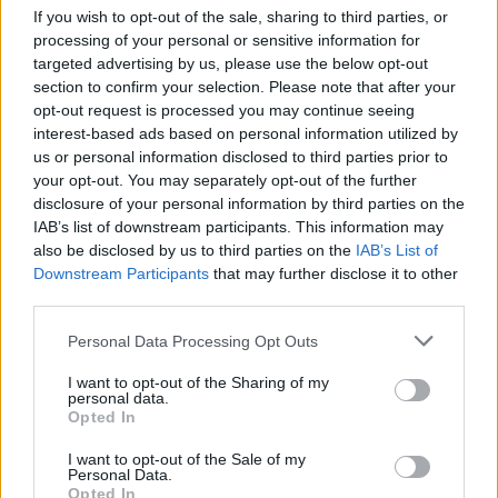
If you wish to opt-out of the sale, sharing to third parties, or
processing of your personal or sensitive information for
targeted advertising by us, please use the below opt-out
section to confirm your selection. Please note that after your
opt-out request is processed you may continue seeing
Αν τα χάσατε
interest-based ads based on personal information utilized by
us or personal information disclosed to third parties prior to
your opt-out. You may separately opt-out of the further
disclosure of your personal information by third parties on the
IAB’s list of downstream participants. This information may
also be disclosed by us to third parties on the
IAB’s List of
Downstream Participants
that may further disclose it to other
third parties.
Please note that this website/app uses one or more Google
Personal Data Processing Opt Outs
Βικτώρια Χαλκίτη: «Ήταν
Μίρκα Παπακωνσταντί
services and may gather and store information including but
λίγο αψυχολόγητη η
Η αγάπη της μητέρας 
not limited to your visit or usage behaviour. You may click to
I want to opt-out of the Sharing of my
Eurovision» εξηγεί η vocal
ήταν εξοργιστική, 
personal data.
grant or deny consent to Google and its third-party tags to
coach της Dara από τη
αδερφή μου το έζησε
Opted In
use your data for below specified purposes in below Google
Βουλγαρία
περιφρόνηση
consent section.
I want to opt-out of the Sale of my
Personal Data.
Opted In