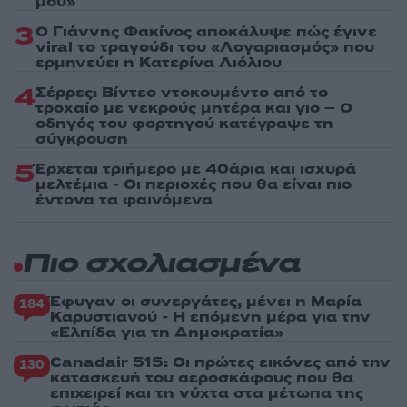
μου»
3
Ο Γιάννης Φακίνος αποκάλυψε πώς έγινε
viral το τραγούδι του «Λογαριασμός» που
ερμηνεύει η Κατερίνα Λιόλιου
4
Σέρρες: Βίντεο ντοκουμέντο από το
τροχαίο με νεκρούς μητέρα και γιο – Ο
οδηγός του φορτηγού κατέγραψε τη
σύγκρουση
5
Έρχεται τριήμερο με 40άρια και ισχυρά
μελτέμια - Οι περιοχές που θα είναι πιο
έντονα τα φαινόμενα
Πιο σχολιασμένα
Έφυγαν οι συνεργάτες, μένει η Μαρία
184
Καρυστιανού - Η επόμενη μέρα για την
«Ελπίδα για τη Δημοκρατία»
Canadair 515: Οι πρώτες εικόνες από την
130
κατασκευή του αεροσκάφους που θα
επιχειρεί και τη νύχτα στα μέτωπα της