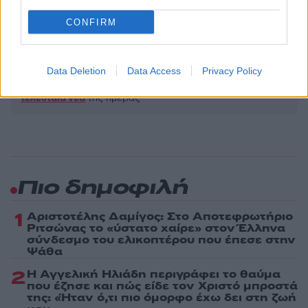
ΚΑΙΛΙ ΜΙΝΟΓΚ
ΚΑΡΚΙΝΟΣ
CONFIRM
Share:
Data Deletion
Data Access
Privacy Policy
Ακολουθήστε το Νewsit.gr στο
Google News
και
ενημερωθείτε πρώτοι για όλη την ειδησεογραφία και τα
τελευταία νέα
της ημέρας
Πιο δημοφιλή
1
Αριστοτέλης Δαμίγος: Στο Αποτεφρωτήριο
Ριτσώνας το «ύστατο χαίρε» στον Έλληνα
σύνδεσμο του ελικοπτέρου που έπεσε στην
Ψάθα
2
Η Αγγελική Ηλιάδη περιγράφει το θαύμα
που έζησε και πώς είδε τον Χριστό μπροστά
της: «Ήταν ό,τι πιο όμορφο έχω δει στη ζωή