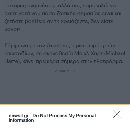
άσχημες αναμνήσεις, αλλά σας παρακαλώ να
έχετε κατά νου πόσο ζωτικής σημασίας είναι και
ζητήστε βοήθεια αν τη χρειάζεστε, δεν είστε
μόνοι».
Σύμφωνα με τον Guardian, η μίνι σειρά τριών
επεισοδίων, σε σκηνοθεσία Μάικλ Χαρτ (Michael
Harte), κάνει πρεμιέρα σήμερα στην πλατφόρμα.
ΔΙΑΦΗΜΙΣΗ
newsit.gr -
Do Not Process My Personal
Information