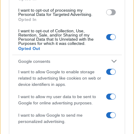
Σχόλια
I want to opt-out of processing my
Personal Data for Targeted Advertising.
Opted In
I want to opt-out of Collection, Use,
Retention, Sale, and/or Sharing of my
Σχολίασε εδώ
Personal Data that Is Unrelated with the
Purposes for which it was collected.
Opted Out
50 /50
Google consents
I want to allow Google to enable storage
related to advertising like cookies on web or
device identifiers in apps.
2000 /2000
I want to allow my user data to be sent to
Υποβολή σχολίου
Google for online advertising purposes.
I want to allow Google to send me
Όροι Χρήσης
. Το site προστατεύεται από reCAPTCHA, ισχύουν
Πολιτική Απορρήτου
&
Όροι Χρήσης
της Google.
personalized advertising.
Lifestyle