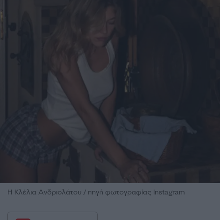
Η Κλέλια Ανδριολάτου / πηγή φωτογραφίας Instagram