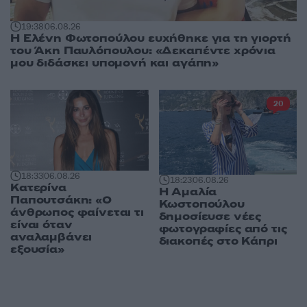
19:38
06.08.26
Η Ελένη Φωτοπούλου ευχήθηκε για τη γιορτή
του Άκη Παυλόπουλου: «Δεκαπέντε χρόνια
μου διδάσκει υπομονή και αγάπη»
20
18:33
06.08.26
18:23
06.08.26
Κατερίνα
Η Αμαλία
Παπουτσάκη: «Ο
Κωστοπούλου
άνθρωπος φαίνεται τι
δημοσίευσε νέες
είναι όταν
φωτογραφίες από τις
αναλαμβάνει
διακοπές στο Κάπρι
εξουσία»