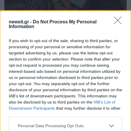
newsit.gr -
Do Not Process My Personal
Information
If you wish to opt-out of the sale, sharing to third parties, or
processing of your personal or sensitive information for
targeted advertising by us, please use the below opt-out
section to confirm your selection. Please note that after your
opt-out request is processed you may continue seeing
interest-based ads based on personal information utilized by
us or personal information disclosed to third parties prior to
your opt-out. You may separately opt-out of the further
disclosure of your personal information by third parties on the
IAB’s list of downstream participants. This information may
πηγή φωτογραφίας Instagram
also be disclosed by us to third parties on the
IAB’s List of
Downstream Participants
that may further disclose it to other
«Τα κύματα δεν ρωτάνε αν είμαι έτοιμη», έγραψε
third parties.
(στα αγγλικά) η πανέμορφη ηθοποιός στη
Please note that this website/app uses one or more Google
Personal Data Processing Opt Outs
λεζάντα της ανάρτησής της.
services and may gather and store information including but