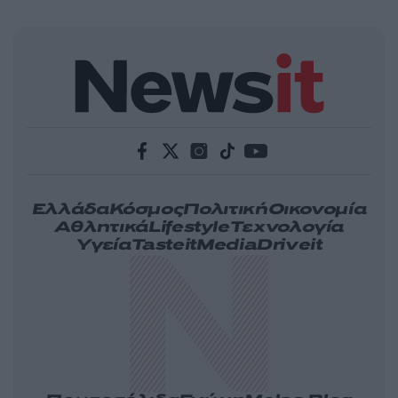
Ελλάδα
Κόσμος
Πολιτική
Οικονομία
Αθλητικά
Lifestyle
Τεχνολογία
Υγεία
Tasteit
Media
Driveit