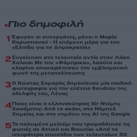
Πιο δημοφιλή
1
Έφυγαν οι συνεργάτες, μένει η Μαρία
Καρυστιανού - Η επόμενη μέρα για την
«Ελπίδα για τη Δημοκρατία»
2
Συγκίνηση στο τελευταίο αντίο στον Λάκη
Χαλκιά: Με την «Φάμπρικα», λαούτο και
κλαρίνα αποχαιρέτησαν την εμβληματική
φωνή της μεταπολίτευσης
3
Ο Κώστας Σαμαράς δημοσίευσε μία παιδική
φωτογραφία για την επέτειο θανάτου της
αδελφής του, Λένας
4
Ποιος είναι ο ελληνοκύπριος Sir Ντέμης
Χασάμπης: Από το σκάκι, στο Νόμπελ
Χημείας και στο «τιμόνι» της AI της Google
5
Το πολωμένο μελτέμι που τροφοδότησε τις
φωτιές σε Αττική και Βοιωτία: «Από τα
ισχυρότερα επεισόδια των τελευταίων 50