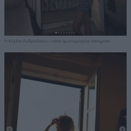
Η Κλέλια Ανδριολάτου / πηγή φωτογραφίας Instagram