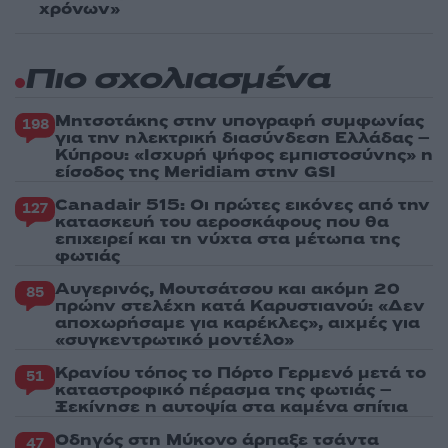
χρόνων»
Πιο σχολιασμένα
Μητσοτάκης στην υπογραφή συμφωνίας
198
για την ηλεκτρική διασύνδεση Ελλάδας –
Κύπρου: «Ισχυρή ψήφος εμπιστοσύνης» η
είσοδος της Meridiam στην GSI
Canadair 515: Οι πρώτες εικόνες από την
127
κατασκευή του αεροσκάφους που θα
επιχειρεί και τη νύχτα στα μέτωπα της
φωτιάς
Αυγερινός, Μουτσάτσου και ακόμη 20
85
πρώην στελέχη κατά Καρυστιανού: «Δεν
αποχωρήσαμε για καρέκλες», αιχμές για
«συγκεντρωτικό μοντέλο»
Κρανίου τόπος το Πόρτο Γερμενό μετά το
51
καταστροφικό πέρασμα της φωτιάς –
Ξεκίνησε η αυτοψία στα καμένα σπίτια
Οδηγός στη Μύκονο άρπαξε τσάντα
47