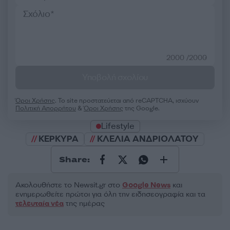
2000 /2000
Υποβολή σχολίου
Όροι Χρήσης
. Το site προστατεύεται από reCAPTCHA, ισχύουν
Πολιτική Απορρήτου
&
Όροι Χρήσης
της Google.
Lifestyle
ΚΕΡΚΥΡΑ
ΚΛΕΛΙΑ ΑΝΔΡΙΟΛΑΤΟΥ
Share:
Ακολουθήστε το Νewsit.gr στο
Google News
και
ενημερωθείτε πρώτοι για όλη την ειδησεογραφία και τα
τελευταία νέα
της ημέρας