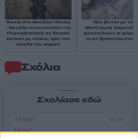
Φωτιά στο Μουζάκι Ηλείας
Νέο βίντεο με τον
- Μεγάλη κινητοποίηση της
Μοτζτάμπα Χαμενεΐ 
Πυροσβεστικής σε δασική
φουντώνουν οι φήμες 
έκταση με πεύκα, πριν την
το αν βρίσκεται στη 
είσοδο του χωριού
Σχόλια
Σχολίασε εδώ
50 /50