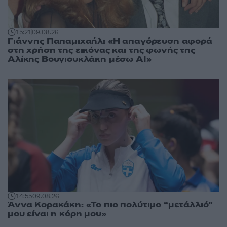
15:21
09.08.26
Γιάννης Παπαμιχαήλ: «Η απαγόρευση αφορά
στη χρήση της εικόνας και της φωνής της
Αλίκης Βουγιουκλάκη μέσω AI»
14:55
09.08.26
Άννα Κορακάκη: «Το πιο πολύτιμο “μετάλλιό”
μου είναι η κόρη μου»