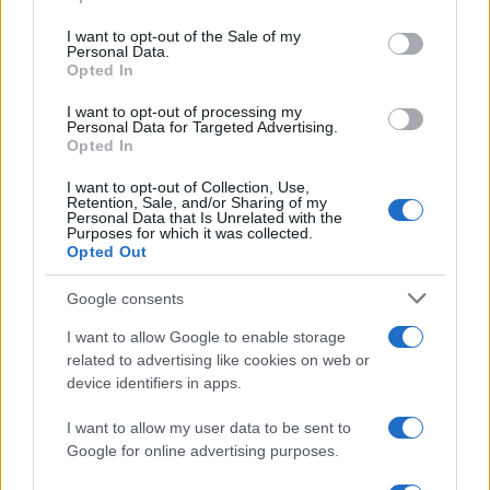
use your data for below specified purposes in below Google
Πιο δημοφιλή
consent section.
I want to opt-out of the Sale of my
Personal Data.
1
Κωνσταντίνος Αργυρός και Αλεξάνδρα
Opted In
Νίκα κάνουν διακοπές με πολυτελές γιοτ
με τα δύο παιδιά τους
I want to opt-out of processing my
Personal Data for Targeted Advertising.
2
Ελίζαμπεθ Ελέτσι και Νεκτάριος Λεμονίδης
Opted In
πήγαν στον Άγιο Νεκτάριο Βούλας για να
πάρουν την ευχή για τον γιο τους
I want to opt-out of Collection, Use,
Retention, Sale, and/or Sharing of my
3
Ηφαίστειο Σαντορίνης: Ένας 15χρονος που
Personal Data that Is Unrelated with the
Purposes for which it was collected.
δεν πρόλαβε να ξεφύγει από το τσουνάμι
Opted Out
μπορεί να αλλάξει τη χρονολογία της
προϊστορικής έκρηξης
Google consents
4
Παρκαδόρος στο Ελαφονήσι συνελήφθη
για έβδομη φορά - Τον «τσάκωσαν»
I want to allow Google to enable storage
αστυνομικοί που προσποιήθηκαν τους
related to advertising like cookies on web or
τουρίστες
device identifiers in apps.
5
Στην Κρήτη ο Κυριάκος Μητσοτάκης,
συνεχίζει τις ολιγοήμερες διακοπές του –
I want to allow my user data to be sent to
Πού βρέθηκε το Σάββατο
Google for online advertising purposes.