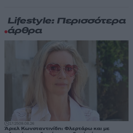
Lifestyle: Περισσότερα
άρθρα
17:25
09.08.26
Άριελ Κωνσταντινίδη: Φλερτάρω και με