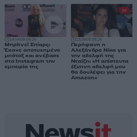
15
14:04
09.08.26
13:39
09.08.26
Μπρίτνεϊ Σπίαρς:
Περήφανη η
Έκανε αποτυχημένο
Αλεξάνδρα Νίκα για
μπότοξ και ανέβασε
την αδελφή της
στο Instagram την
Νταίζη: «Η απίστευτα
εμπειρία της
έξυπνη αδελφή μου
θα δουλέψει για την
Amazon»