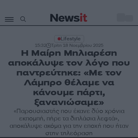
Μετάβαση
σε
o
33
περιεχόμενο
Lifestyle
15:32
Τρίτη 18 Νοεμβρίου 2025
Η Μαίρη Μηλιαρέση
αποκάλυψε τον λόγο που
παντρεύτηκε: «Με τον
Λάμπρο θέλαμε να
κάνουμε πάρτι,
ξανανιώσαμε»
«Παρουσιαστής που έκανε δύο χρόνια
εκπομπή, πήρε τα διπλάσια λεφτά»,
αποκάλυψε ακόμα για την εποχή που ήταν
στην τηλεόραση