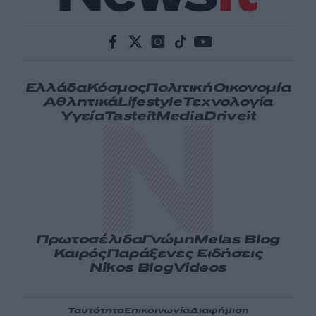
Ελλάδα
Κόσμος
Πολιτική
Οικονομία
Αθλητικά
Lifestyle
Τεχνολογία
Υγεία
Tasteit
Media
Driveit
Πρωτοσέλιδα
Γνώμη
Melas Blog
Καιρός
Παράξενες Ειδήσεις
Nikos Blog
Videos
Ταυτότητα
Επικοινωνία
Διαφήμιση