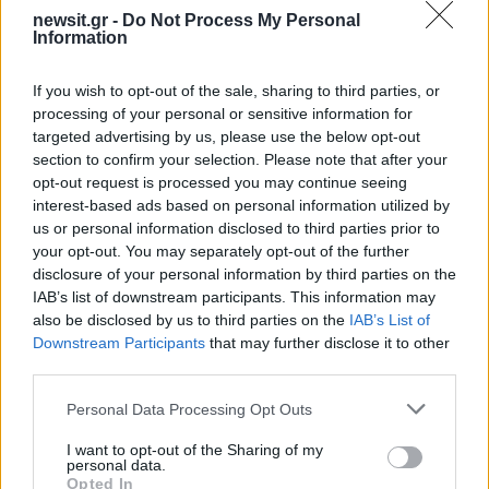
newsit.gr -
Do Not Process My Personal
Information
2000 /2000
If you wish to opt-out of the sale, sharing to third parties, or
Υποβολή σχολίου
processing of your personal or sensitive information for
targeted advertising by us, please use the below opt-out
Όροι Χρήσης
. Το site προστατεύεται από reCAPTCHA, ισχύουν
section to confirm your selection. Please note that after your
Πολιτική Απορρήτου
&
Όροι Χρήσης
της Google.
opt-out request is processed you may continue seeing
interest-based ads based on personal information utilized by
Lifestyle
us or personal information disclosed to third parties prior to
ΜΑΙΡΗ ΜΗΛΙΑΡΕΣΗ
your opt-out. You may separately opt-out of the further
disclosure of your personal information by third parties on the
Share:
IAB’s list of downstream participants. This information may
also be disclosed by us to third parties on the
IAB’s List of
Ακολουθήστε το Νewsit.gr στο
Google News
και
Downstream Participants
that may further disclose it to other
ενημερωθείτε πρώτοι για όλη την ειδησεογραφία και τα
third parties.
τελευταία νέα
της ημέρας
Please note that this website/app uses one or more Google
Personal Data Processing Opt Outs
services and may gather and store information including but
not limited to your visit or usage behaviour. You may click to
I want to opt-out of the Sharing of my
personal data.
grant or deny consent to Google and its third-party tags to
Opted In