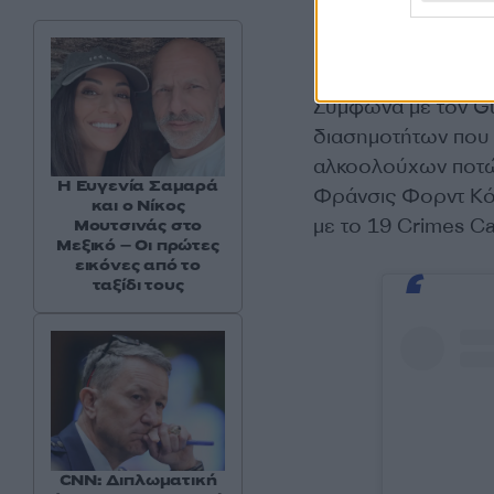
Σύμφωνα με τον Gua
διασημοτήτων που 
αλκοολούχων ποτών 
Η Ευγενία Σαμαρά
Φράνσις Φορντ Κό
και ο Νίκος
με το 19 Crimes Ca
Μουτσινάς στο
Μεξικό – Οι πρώτες
εικόνες από το
ταξίδι τους
CNN: Διπλωματική