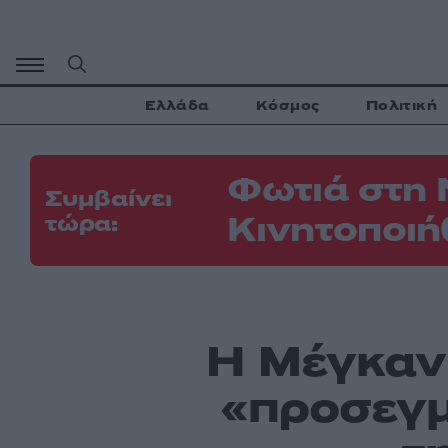
Μετάβαση
σε
περιεχόμενο
Ελλάδα
Κόσμος
Πολιτική
Φωτιά στη 
Συμβαίνει
Κινητοποιή
τώρα:
Η Μέγκαν 
«προσεγμ