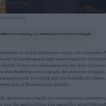
/ Koen van Weel
σθήκη του newsit.gr ως προτεινόμενη πηγή στην Google
πεκτείνει τη σειρά προϊόντων της με την επωνυμία «
ίνωσε την κυκλοφορία μιας «προσεγμένης» συλλογ
ό δελτίο Τύπου που κυκλοφόρησε την Τρίτη 1 Ioυνίου
 είναι διαθέσιμο στην αγορά, θα είναι ένα «ελαφρύ,
 γιορτινό ροζέ του 2023 από την Κοιλάδα της Νάπα,
κτικά από τη δούκισσα του Σάσεξ».
ζέ αποτελεί την έναρξη της προσεγμένης επέκτασης
σί, ενώ θα ακολουθήσει ένα αφρώδες κρασί Métho