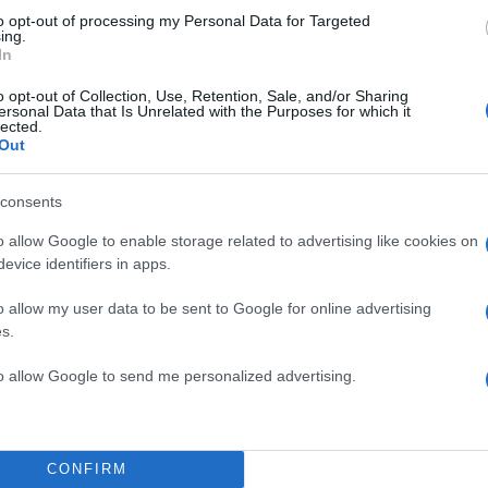
to opt-out of processing my Personal Data for Targeted
ing.
In
o opt-out of Collection, Use, Retention, Sale, and/or Sharing
ersonal Data that Is Unrelated with the Purposes for which it
lected.
Out
consents
o allow Google to enable storage related to advertising like cookies on
evice identifiers in apps.
o allow my user data to be sent to Google for online advertising
s.
to allow Google to send me personalized advertising.
CONFIRM