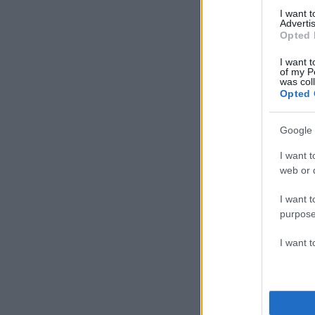
I want 
Advertis
Opted 
I want t
of my P
was col
Opted 
Google 
I want t
web or d
I want t
purpose
I want 