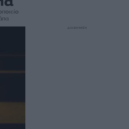
πα
οποιείο
Νάπα
ΔΙΑΦΗΜΙΣΗ