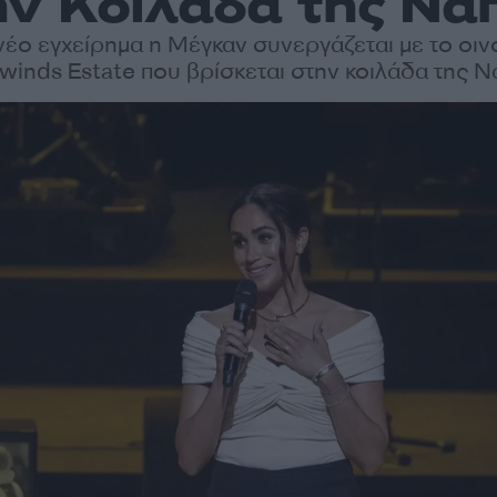
ην Κοιλάδα της Νά
 νέο εγχείρημα η Μέγκαν συνεργάζεται με το οιν
rwinds Estate που βρίσκεται στην κοιλάδα της 