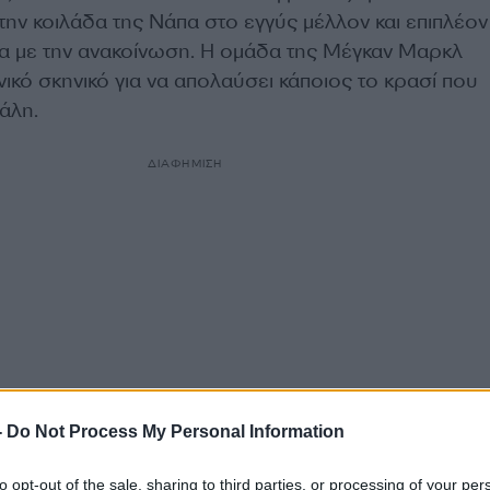
ην κοιλάδα της Νάπα στο εγγύς μέλλον και επιπλέον
να με την ανακοίνωση. Η ομάδα της Μέγκαν Μαρκλ
ικό σκηνικό για να απολαύσει κάποιος το κρασί που
ιάλη.
ΔΙΑΦΗΜΙΣΗ
-
Do Not Process My Personal Information
to opt-out of the sale, sharing to third parties, or processing of your per