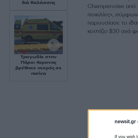
διά θαλάσσης
Champenoise από τ
ποικιλίες», σύμφω
παρουσίασε το ιδαν
κοστίζει $30 ανά φ
Τραγωδία στην
Πάρο: 4χρονος
βρέθηκε νεκρός σε
πισίνα
newsit.gr 
If you wish 