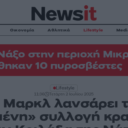
Οικονομία
Αθλητικά
Lifestyle
Medi
Νάξο στην περιοχή Μικρ
θηκαν 10 πυροσβέστες
Lifestyle
11:36
Τετάρτη 2 Ιουλίου 2025
Μαρκλ λανσάρει τ
ένη» συλλογή κρ