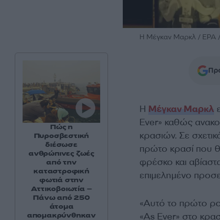
Η Μέγκαν Μαρκλ / EPA 
Προ
Η
Μέγκαν Μαρκλ
ε
Ever» καθώς ανακο
Πώς η
κρασιών. Σε σχετικ
Πυροσβεστική
διέσωσε
πρώτο κρασί που θα
ανθρώπινες ζωές
φρέσκο και αβίαστα
από την
καταστροφική
επιμελημένο προσε
φωτιά στην
Αττικοβοιωτία –
Πάνω από 250
«Αυτό το πρώτο ρο
άτομα
απομακρύνθηκαν
«As Ever» στο κρα