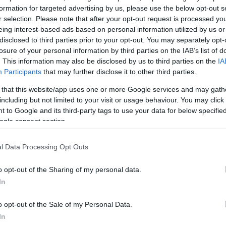
ις καλύτερες στιγμές του καλοκαιριού, από γεύματα 
formation for targeted advertising by us, please use the below opt-out s
δείπνα και ηλιόλουστα Σαββατοκύριακα, όπου το μόνο
r selection. Please note that after your opt-out request is processed y
eing interest-based ads based on personal information utilized by us or
αι πιο δυνατά από τη μουσική είναι τα γέλια» αναφέρ
disclosed to third parties prior to your opt-out. You may separately opt-
losure of your personal information by third parties on the IAB’s list of
μα η Μέγκαν συνεργάζεται με το οινοποιείο Fairwinds
. This information may also be disclosed by us to third parties on the
IA
Participants
that may further disclose it to other third parties.
ι στην κοιλάδα της Νάπα και είναι περίπου έξι
 από το σπίτι που μοιράζεται με τον πρίγκιπα Χάρι σ
 that this website/app uses one or more Google services and may gath
including but not limited to your visit or usage behaviour. You may click 
 to Google and its third-party tags to use your data for below specifi
ogle consent section.
e παράγει επίσης κρασί για τον Μπάρι Μάνιλοου, για 
 Γουέιν και για την τηλεοπτική σειρά «Yellowstone».
l Data Processing Opt Outs
o opt-out of the Sharing of my personal data.
ΔΙΑΦΗΜΙΣΗ
In
o opt-out of the Sale of my Personal Data.
In