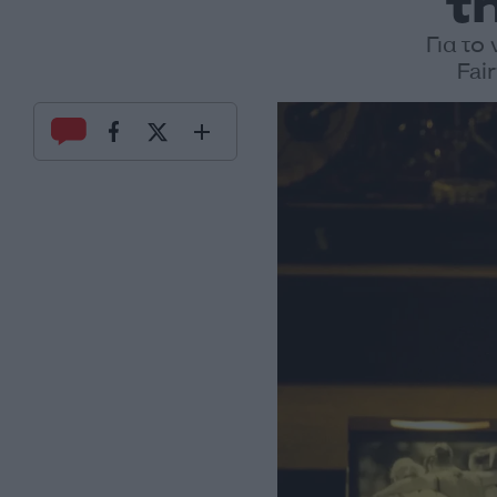
τ
Για το
Fai