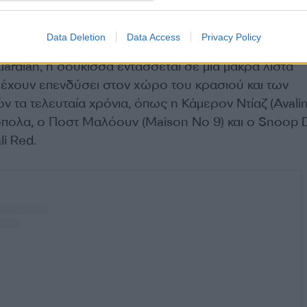
Data Deletion
Data Access
Privacy Policy
rdian, η δούκισσα εντάσσεται σε μια μακρά λίστα
έχουν επενδύσει στον χώρο του κρασιού και των
τα τελευταία χρόνια, όπως η Κάμερον Ντίαζ (Avalin
πολα, ο Ποστ Μαλόουν (Maison No 9) και ο Snoop
li Red.