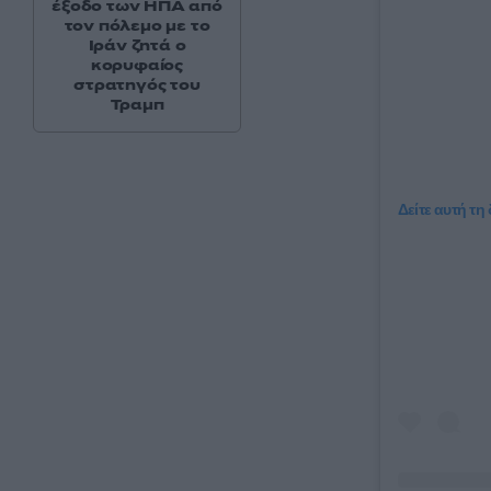
έξοδο των ΗΠΑ από
τον πόλεμο με το
Ιράν ζητά ο
κορυφαίος
στρατηγός του
Τραμπ
Δείτε αυτή τη