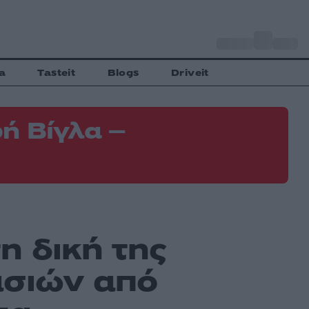
o
Αθήνα
35
C
a
Tasteit
Blogs
Driveit
ή Βίγλα –
η δική της
ασιών από