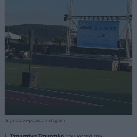
πηγή φωτογραφίας Instagram
Η
Σταματίνα Τσιμτσιλή
που κρατά την