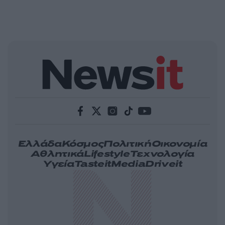
Ελλάδα
Κόσμος
Πολιτική
Οικονομία
Αθλητικά
Lifestyle
Τεχνολογία
Υγεία
Tasteit
Media
Driveit