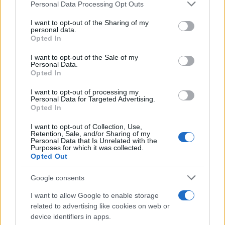
Please note that this website/app uses one or more Google
Personal Data Processing Opt Outs
Αν τα χάσατε
services and may gather and store information including but
not limited to your visit or usage behaviour. You may click to
I want to opt-out of the Sharing of my
personal data.
grant or deny consent to Google and its third-party tags to
Opted In
use your data for below specified purposes in below Google
consent section.
I want to opt-out of the Sale of my
Personal Data.
Opted In
I want to opt-out of processing my
Personal Data for Targeted Advertising.
Opted In
Μοτζτάμπα Χαμενεΐ: Νέο
Μετέτρεψαν το
I want to opt-out of Collection, Use,
βίντεο ενώ φουντώνουν οι
Σαρακήνικο της Μήλου
Retention, Sale, and/or Sharing of my
φήμες για το αν βρίσκεται
ελικοδρόμιο – «Πάρκα
Personal Data that Is Unrelated with the
στη ζωή
το ελικόπτερο τους γι
Purposes for which it was collected.
Opted Out
κάνουν μπάνιο
Google consents
Σχόλια
I want to allow Google to enable storage
related to advertising like cookies on web or
device identifiers in apps.