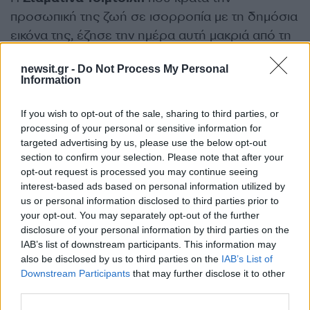
προσωπική της ζωή σε ισορροπία με τη δημόσια
εικόνα της, έζησε την ημέρα αυτή μακριά από τη
λάμψη των τηλεοπτικών πλατό, δίνοντας
newsit.gr -
Do Not Process My Personal
προτεραιότητα σε μία απλή αλλά ουσιαστική
Information
οικογενειακή στιγμή.
If you wish to opt-out of the sale, sharing to third parties, or
ΔΙΑΦΗΜΙΣΗ
processing of your personal or sensitive information for
targeted advertising by us, please use the below opt-out
section to confirm your selection. Please note that after your
opt-out request is processed you may continue seeing
interest-based ads based on personal information utilized by
us or personal information disclosed to third parties prior to
your opt-out. You may separately opt-out of the further
disclosure of your personal information by third parties on the
IAB’s list of downstream participants. This information may
also be disclosed by us to third parties on the
IAB’s List of
Downstream Participants
that may further disclose it to other
third parties.