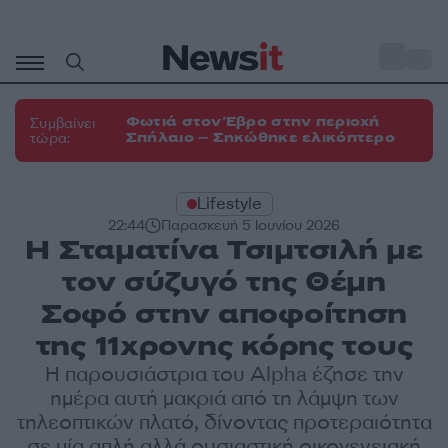
Μετάβαση
σε
o
33
περιεχόμενο
Φωτιά στον Έβρο στην περιοχή
Συμβαίνει
Σπήλαιο – Σηκώθηκε ελικόπτερο
τώρα:
Lifestyle
22:44
Παρασκευή 5 Ιουνίου 2026
Η Σταματίνα Τσιμτσιλή με
τον σύζυγό της Θέμη
Σοφό στην αποφοίτηση
της 11χρονης κόρης τους
Η παρουσιάστρια του Alpha έζησε την
ημέρα αυτή μακριά από τη λάμψη των
τηλεοπτικών πλατό, δίνοντας προτεραιότητα
σε μία απλή αλλά ουσιαστική οικογενειακή