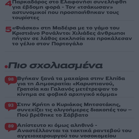
4
Παρκαδόρος στο Ελαφονήσι συνελήφθη
για έβδομη φορά - Τον «τσάκωσαν»
αστυνομικοί που προσποιήθηκαν τους
τουρίστες
5
«Φιάσκο» στη Μαδέιρα με το γάμο του
Κριστιάνο Ρονάλντο: Χιλιάδες άνθρωποι
πήγαν σε λάθος εκκλησία και προκάλεσαν
το γέλιο στον Πορτογάλο
Πιο σχολιασμένα
Βγήκαν ξανά τα μαχαίρια στην Ελπίδα
98
για τη Δημοκρατία: «Καρυστιανού,
Γρατσία και Γαλανός μετέτρεψαν το
κίνημα σε φοβικό αρχηγικό κόμμα»
Στην Κρήτη ο Κυριάκος Μητσοτάκης,
93
συνεχίζει τις ολιγοήμερες διακοπές του –
Πού βρέθηκε το Σάββατο
Απίστευτο κι όμως αληθινό -
89
Aναστέλλονται τα τακτικά ραντεβού του
αγγειοχειρουργού του νοσοκομείου