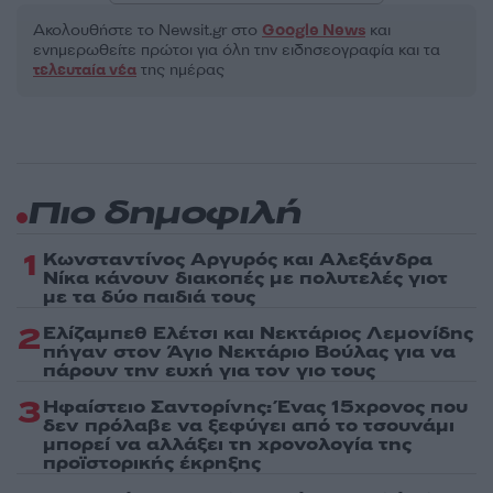
Ακολουθήστε το Νewsit.gr στο
Google News
και
ενημερωθείτε πρώτοι για όλη την ειδησεογραφία και τα
τελευταία νέα
της ημέρας
Πιο δημοφιλή
1
Κωνσταντίνος Αργυρός και Αλεξάνδρα
Νίκα κάνουν διακοπές με πολυτελές γιοτ
με τα δύο παιδιά τους
2
Ελίζαμπεθ Ελέτσι και Νεκτάριος Λεμονίδης
πήγαν στον Άγιο Νεκτάριο Βούλας για να
πάρουν την ευχή για τον γιο τους
3
Ηφαίστειο Σαντορίνης: Ένας 15χρονος που
δεν πρόλαβε να ξεφύγει από το τσουνάμι
μπορεί να αλλάξει τη χρονολογία της
προϊστορικής έκρηξης