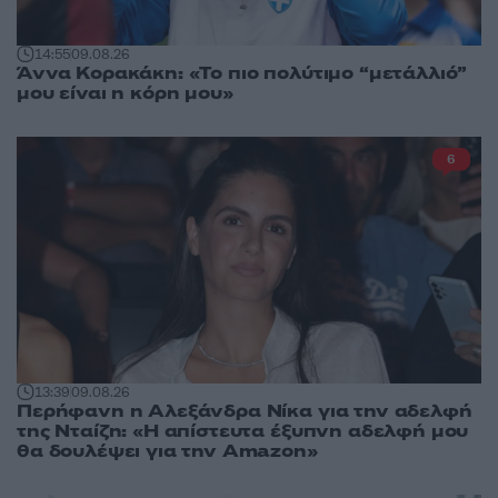
14:55
09.08.26
Άννα Κορακάκη: «Το πιο πολύτιμο “μετάλλιό”
μου είναι η κόρη μου»
6
13:39
09.08.26
Περήφανη η Αλεξάνδρα Νίκα για την αδελφή
της Νταίζη: «Η απίστευτα έξυπνη αδελφή μου
θα δουλέψει για την Amazon»