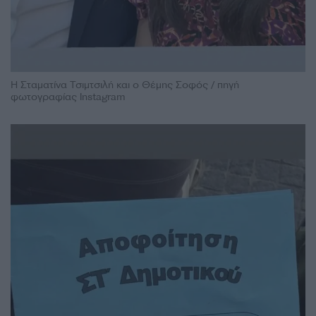
Η Σταματίνα Τσιμτσιλή και ο Θέμης Σοφός / πηγή
φωτογραφίας Instagram