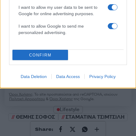
I want to allow my user data to be sent to
Σχολίασε εδώ
Google for online advertising purposes.
I want to allow Google to send me
personalized advertising.
50 /50
CONFIRM
2000 /2000
Data Deletion
Data Access
Privacy Policy
Υποβολή σχολίου
Όροι Χρήσης
. Το site προστατεύεται από reCAPTCHA, ισχύουν
Πολιτική Απορρήτου
&
Όροι Χρήσης
της Google.
Lifestyle
ΘΕΜΗΣ ΣΟΦΟΣ
ΣΤΑΜΑΤΙΝΑ ΤΣΙΜΤΣΙΛΗ
Share: