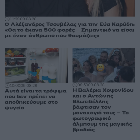
11:29
09.08.26
Ο Αλέξανδρος Τσουβέλας για την Εύα Καρύδη:
«Θα το έκανα 500 φορές – Σημαντικό να είσαι
με έναν άνθρωπο που θαυμάζεις»
09:53
09.08.26
10:00
09.08.26
Η Βαλέρια Χοψονίδου
Αυτά είναι τα τρόφιμα
και ο Αντώνης
που δεν πρέπει να
Βλωτιδέλλης
αποθηκεύουμε στο
βάφτισαν τον
ψυγείο
μοναχογιό τους – Το
φωτογραφικό
άλμπουμ της μαγικής
βραδιάς