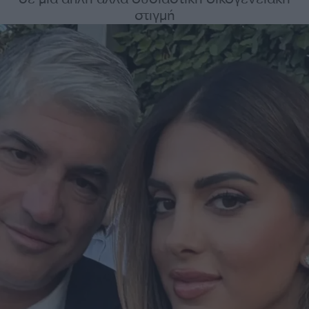
στιγμή