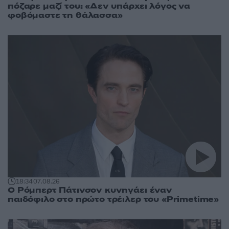
πόζαρε μαζί του: «Δεν υπάρχει λόγος να
φοβόμαστε τη θάλασσα»
18:34
07.08.26
Ο Ρόμπερτ Πάτινσον κυνηγάει έναν
παιδόφιλο στο πρώτο τρέιλερ του «Primetime»