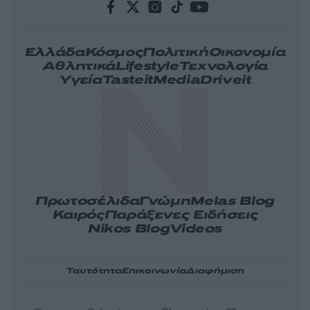
Ελλάδα
Κόσμος
Πολιτική
Οικονομία
Αθλητικά
Lifestyle
Τεχνολογία
Υγεία
Tasteit
Media
Driveit
Πρωτοσέλιδα
Γνώμη
Melas Blog
Καιρός
Παράξενες Ειδήσεις
Nikos Blog
Videos
Ταυτότητα
Επικοινωνία
Διαφήμιση