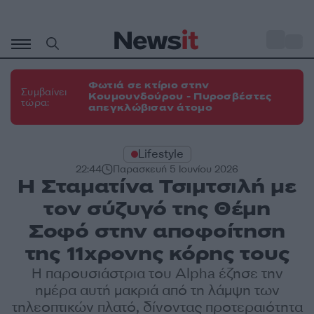
Μετάβαση
σε
o
31
περιεχόμενο
Φωτιά σε κτίριο στην
Συμβαίνει
Κουμουνδούρου - Πυροσβέστες
τώρα:
απεγκλώβισαν άτομο
Lifestyle
22:44
Παρασκευή 5 Ιουνίου 2026
Η Σταματίνα Τσιμτσιλή με
τον σύζυγό της Θέμη
Σοφό στην αποφοίτηση
της 11χρονης κόρης τους
Η παρουσιάστρια του Alpha έζησε την
ημέρα αυτή μακριά από τη λάμψη των
τηλεοπτικών πλατό, δίνοντας προτεραιότητα