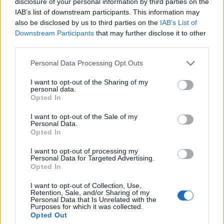
disclosure of your personal information by third parties on the
IAB’s list of downstream participants. This information may
Αν τα χάσατε
also be disclosed by us to third parties on the
IAB’s List of
Downstream Participants
that may further disclose it to other
third parties.
Please note that this website/app uses one or more Google
Personal Data Processing Opt Outs
services and may gather and store information including but
not limited to your visit or usage behaviour. You may click to
I want to opt-out of the Sharing of my
personal data.
grant or deny consent to Google and its third-party tags to
Opted In
use your data for below specified purposes in below Google
consent section.
I want to opt-out of the Sale of my
Personal Data.
Marfin: «Δεν υπάρχει
Μυστράς: Με ψυχολογ
Opted In
ταυτοποίηση» λέει ο
προβλήματα ο 55χρο
δικηγόρος της 46χρονης –
που έκρυψε τον νεκ
I want to opt-out of processing my
Η ξανθιά κοτσίδα και η
πατέρα του σε καταψ
Personal Data for Targeted Advertising.
εξέταση του 2022 για την
– «Δεν είπε ποτέ ότι 
Opted In
ίδια υπόθεση
έκανε για τα χρήματ
I want to opt-out of Collection, Use,
Retention, Sale, and/or Sharing of my
Personal Data that Is Unrelated with the
Σχόλια
Purposes for which it was collected.
Opted Out