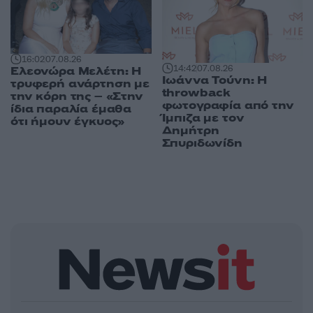
16:02
07.08.26
14:42
07.08.26
Ελεονώρα Μελέτη: Η
Ιωάννα Τούνη: Η
τρυφερή ανάρτηση με
throwback
την κόρη της – «Στην
φωτογραφία από την
ίδια παραλία έμαθα
Ίμπιζα με τον
ότι ήμουν έγκυος»
Δημήτρη
Σπυριδωνίδη