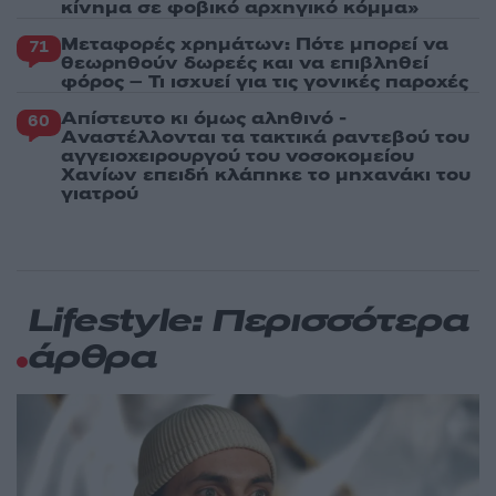
κίνημα σε φοβικό αρχηγικό κόμμα»
Μεταφορές χρημάτων: Πότε μπορεί να
71
θεωρηθούν δωρεές και να επιβληθεί
φόρος – Τι ισχυεί για τις γονικές παροχές
Απίστευτο κι όμως αληθινό -
60
Aναστέλλονται τα τακτικά ραντεβού του
αγγειοχειρουργού του νοσοκομείου
Χανίων επειδή κλάπηκε το μηχανάκι του
γιατρού
Lifestyle: Περισσότερα
άρθρα