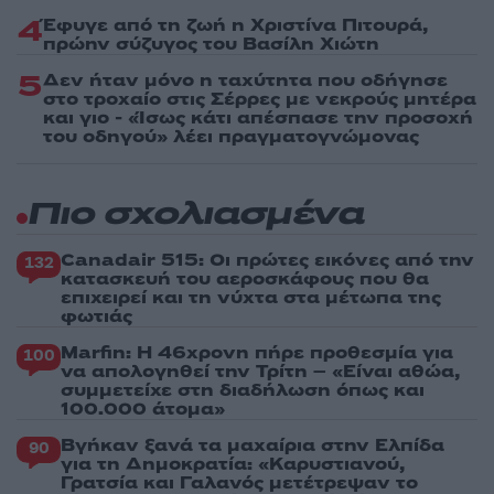
4
Έφυγε από τη ζωή η Χριστίνα Πιτουρά,
πρώην σύζυγος του Βασίλη Χιώτη
5
Δεν ήταν μόνο η ταχύτητα που οδήγησε
στο τροχαίο στις Σέρρες με νεκρούς μητέρα
και γιο - «Ίσως κάτι απέσπασε την προσοχή
του οδηγού» λέει πραγματογνώμονας
Πιο σχολιασμένα
Canadair 515: Οι πρώτες εικόνες από την
132
κατασκευή του αεροσκάφους που θα
επιχειρεί και τη νύχτα στα μέτωπα της
φωτιάς
Marfin: Η 46χρονη πήρε προθεσμία για
100
να απολογηθεί την Τρίτη – «Είναι αθώα,
συμμετείχε στη διαδήλωση όπως και
100.000 άτομα»
Βγήκαν ξανά τα μαχαίρια στην Ελπίδα
90
για τη Δημοκρατία: «Καρυστιανού,
Γρατσία και Γαλανός μετέτρεψαν το