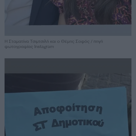
Η Σταματίνα Τσιμτσιλή και ο Θέμης Σοφός / πηγή
φωτογραφίας Instagram