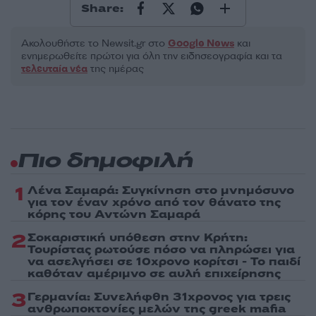
Share:
Ακολουθήστε το Νewsit.gr στο
Google News
και
ενημερωθείτε πρώτοι για όλη την ειδησεογραφία και τα
τελευταία νέα
της ημέρας
Πιο δημοφιλή
1
Λένα Σαμαρά: Συγκίνηση στο μνημόσυνο
για τον έναν χρόνο από τον θάνατο της
κόρης του Αντώνη Σαμαρά
2
Σοκαριστική υπόθεση στην Κρήτη:
Τουρίστας ρωτούσε πόσο να πληρώσει για
να ασελγήσει σε 10χρονο κορίτσι - Το παιδί
καθόταν αμέριμνο σε αυλή επιχείρησης
3
Γερμανία: Συνελήφθη 31χρονος για τρεις
ανθρωποκτονίες μελών της greek mafia