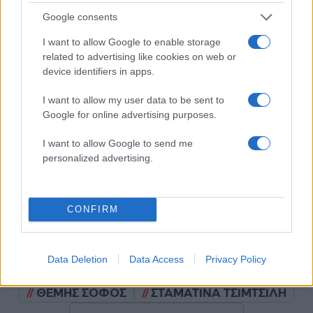
Google consents
I want to allow Google to enable storage
Σχολίασε εδώ
related to advertising like cookies on web or
device identifiers in apps.
50 /50
I want to allow my user data to be sent to
Google for online advertising purposes.
I want to allow Google to send me
personalized advertising.
2000 /2000
Υποβολή σχολίου
CONFIRM
Όροι Χρήσης
. Το site προστατεύεται από reCAPTCHA, ισχύουν
Πολιτική Απορρήτου
&
Όροι Χρήσης
της Google.
Data Deletion
Data Access
Privacy Policy
Lifestyle
ΘΕΜΗΣ ΣΟΦΟΣ
ΣΤΑΜΑΤΙΝΑ ΤΣΙΜΤΣΙΛΗ