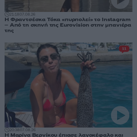
21:18
07.08.26
Η Φραντσέσκα Τόκα «πυρπολεί» το Instagram
– Από τη σκηνή της Eurovision στην μπανιέρα
της
11
20:38
07.08.26
Η Μαρίνα Βερνίκου έπιασε λαγοκέφαλο και