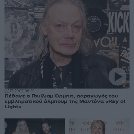
17:29
07.08.26
Πέθανε ο Γουίλιαμ Όρμπιτ, παραγωγός του
εμβληματικού άλμπουμ της Μαντόνα «Ray of
Light»