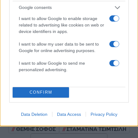
Google consents
I want to allow Google to enable storage
Σχολίασε εδώ
related to advertising like cookies on web or
device identifiers in apps.
50 /50
I want to allow my user data to be sent to
Google for online advertising purposes.
I want to allow Google to send me
personalized advertising.
2000 /2000
Υποβολή σχολίου
CONFIRM
Όροι Χρήσης
. Το site προστατεύεται από reCAPTCHA, ισχύουν
Πολιτική Απορρήτου
&
Όροι Χρήσης
της Google.
Data Deletion
Data Access
Privacy Policy
Lifestyle
ΘΕΜΗΣ ΣΟΦΟΣ
ΣΤΑΜΑΤΙΝΑ ΤΣΙΜΤΣΙΛΗ