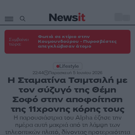
Μετάβαση
σε
o
31
περιεχόμενο
Φωτιά σε κτίριο στην
Συμβαίνει
Κουμουνδούρου - Πυροσβέστες
τώρα:
απεγκλώβισαν άτομο
Lifestyle
22:44
Παρασκευή 5 Ιουνίου 2026
Η Σταματίνα Τσιμτσιλή με
τον σύζυγό της Θέμη
Σοφό στην αποφοίτηση
της 11χρονης κόρης τους
Η παρουσιάστρια του Alpha έζησε την
ημέρα αυτή μακριά από τη λάμψη των
τηλεοπτικών πλατό, δίνοντας προτεραιότητα