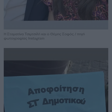
Η Σταματίνα Τσιμτσιλή και ο Θέμης Σοφός / πηγή
φωτογραφίας Instagram