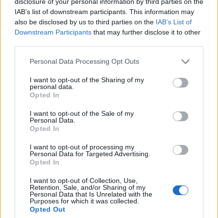
disclosure of your personal information by third parties on the
IAB’s list of downstream participants. This information may
Αν τα χάσατε
also be disclosed by us to third parties on the
IAB’s List of
Downstream Participants
that may further disclose it to other
third parties.
Please note that this website/app uses one or more Google
Personal Data Processing Opt Outs
services and may gather and store information including but
not limited to your visit or usage behaviour. You may click to
I want to opt-out of the Sharing of my
personal data.
grant or deny consent to Google and its third-party tags to
Opted In
use your data for below specified purposes in below Google
consent section.
I want to opt-out of the Sale of my
Personal Data.
Marfin: «Δεν υπάρχει
Μυστράς: Με ψυχολογ
Opted In
ταυτοποίηση» λέει ο
προβλήματα ο 55χρο
δικηγόρος της 46χρονης –
που έκρυψε τον νεκ
I want to opt-out of processing my
Η ξανθιά κοτσίδα και η
πατέρα του σε καταψ
Personal Data for Targeted Advertising.
εξέταση του 2022 για την
– «Δεν είπε ποτέ ότι 
Opted In
ίδια υπόθεση
έκανε για τα χρήματ
I want to opt-out of Collection, Use,
Retention, Sale, and/or Sharing of my
Personal Data that Is Unrelated with the
Σχόλια
Purposes for which it was collected.
Opted Out