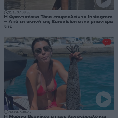
21:18
07.08.26
Η Φραντσέσκα Τόκα «πυρπολεί» το Instagram
– Από τη σκηνή της Eurovision στην μπανιέρα
της
11
20:38
07.08.26
Η Μαρίνα Βερνίκου έπιασε λαγοκέφαλο και