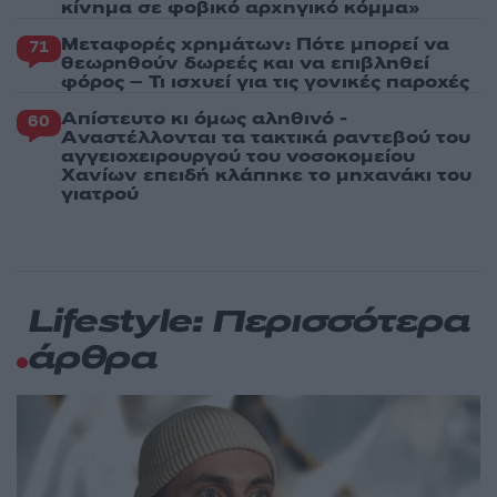
κίνημα σε φοβικό αρχηγικό κόμμα»
Μεταφορές χρημάτων: Πότε μπορεί να
71
θεωρηθούν δωρεές και να επιβληθεί
φόρος – Τι ισχυεί για τις γονικές παροχές
Απίστευτο κι όμως αληθινό -
60
Aναστέλλονται τα τακτικά ραντεβού του
αγγειοχειρουργού του νοσοκομείου
Χανίων επειδή κλάπηκε το μηχανάκι του
γιατρού
Lifestyle: Περισσότερα
άρθρα