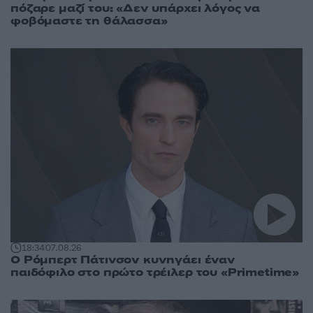
πόζαρε μαζί του: «Δεν υπάρχει λόγος να
φοβόμαστε τη θάλασσα»
18:34
07.08.26
Ο Ρόμπερτ Πάτινσον κυνηγάει έναν
παιδόφιλο στο πρώτο τρέιλερ του «Primetime»