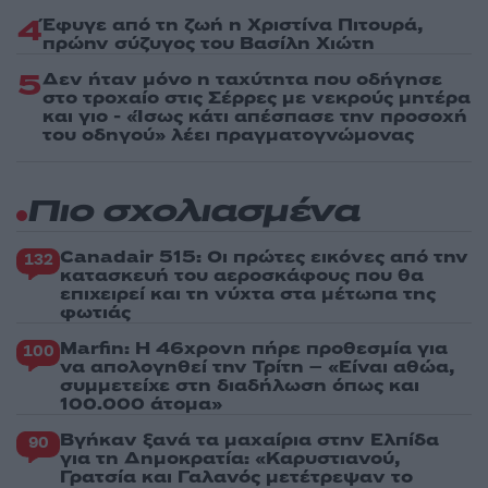
4
Έφυγε από τη ζωή η Χριστίνα Πιτουρά,
πρώην σύζυγος του Βασίλη Χιώτη
5
Δεν ήταν μόνο η ταχύτητα που οδήγησε
στο τροχαίο στις Σέρρες με νεκρούς μητέρα
και γιο - «Ίσως κάτι απέσπασε την προσοχή
του οδηγού» λέει πραγματογνώμονας
Πιο σχολιασμένα
Canadair 515: Οι πρώτες εικόνες από την
132
κατασκευή του αεροσκάφους που θα
επιχειρεί και τη νύχτα στα μέτωπα της
φωτιάς
Marfin: Η 46χρονη πήρε προθεσμία για
100
να απολογηθεί την Τρίτη – «Είναι αθώα,
συμμετείχε στη διαδήλωση όπως και
100.000 άτομα»
Βγήκαν ξανά τα μαχαίρια στην Ελπίδα
90
για τη Δημοκρατία: «Καρυστιανού,
Γρατσία και Γαλανός μετέτρεψαν το