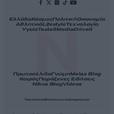
Ελλάδα
Κόσμος
Πολιτική
Οικονομία
Αθλητικά
Lifestyle
Τεχνολογία
Υγεία
Tasteit
Media
Driveit
Πρωτοσέλιδα
Γνώμη
Melas Blog
Καιρός
Παράξενες Ειδήσεις
Nikos Blog
Videos
Ταυτότητα
Επικοινωνία
Διαφήμιση