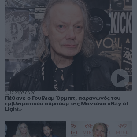
17:29
07.08.26
Πέθανε ο Γουίλιαμ Όρμπιτ, παραγωγός του
εμβληματικού άλμπουμ της Μαντόνα «Ray of
Light»