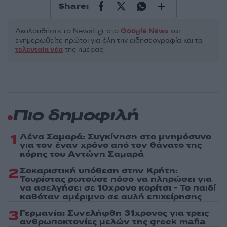
Share:
Ακολουθήστε το Νewsit.gr στο
Google News
και
ενημερωθείτε πρώτοι για όλη την ειδησεογραφία και τα
τελευταία νέα
της ημέρας
Πιο δημοφιλή
1
Λένα Σαμαρά: Συγκίνηση στο μνημόσυνο
για τον έναν χρόνο από τον θάνατο της
κόρης του Αντώνη Σαμαρά
2
Σοκαριστική υπόθεση στην Κρήτη:
Τουρίστας ρωτούσε πόσο να πληρώσει για
να ασελγήσει σε 10χρονο κορίτσι - Το παιδί
καθόταν αμέριμνο σε αυλή επιχείρησης
3
Γερμανία: Συνελήφθη 31χρονος για τρεις
ανθρωποκτονίες μελών της greek mafia