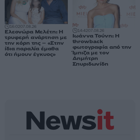
16:02
07.08.26
14:42
07.08.26
Ελεονώρα Μελέτη: Η
Ιωάννα Τούνη: Η
τρυφερή ανάρτηση με
throwback
την κόρη της – «Στην
φωτογραφία από την
ίδια παραλία έμαθα
Ίμπιζα με τον
ότι ήμουν έγκυος»
Δημήτρη
Σπυριδωνίδη