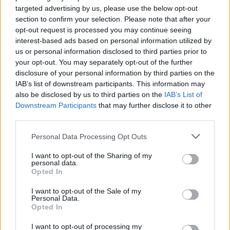
targeted advertising by us, please use the below opt-out
section to confirm your selection. Please note that after your
opt-out request is processed you may continue seeing
Σχολίασε εδώ
interest-based ads based on personal information utilized by
us or personal information disclosed to third parties prior to
your opt-out. You may separately opt-out of the further
50 /50
disclosure of your personal information by third parties on the
IAB’s list of downstream participants. This information may
also be disclosed by us to third parties on the
IAB’s List of
Downstream Participants
that may further disclose it to other
third parties.
2000 /2000
Please note that this website/app uses one or more Google
Personal Data Processing Opt Outs
Υποβολή σχολίου
services and may gather and store information including but
not limited to your visit or usage behaviour. You may click to
I want to opt-out of the Sharing of my
personal data.
grant or deny consent to Google and its third-party tags to
Όροι Χρήσης
. Το site προστατεύεται από reCAPTCHA, ισχύουν
Opted In
Πολιτική Απορρήτου
&
Όροι Χρήσης
της Google.
use your data for below specified purposes in below Google
consent section.
I want to opt-out of the Sale of my
Lifestyle
Personal Data.
ΙΩΑΝΝΑ ΤΟΥΝΗ
Opted In
Share:
I want to opt-out of processing my