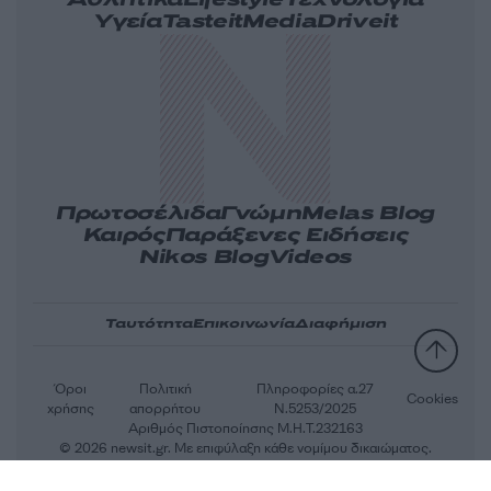
Αθλητικά
Lifestyle
Τεχνολογία
Υγεία
Tasteit
Media
Driveit
Πρωτοσέλιδα
Γνώμη
Melas Blog
Καιρός
Παράξενες Ειδήσεις
Nikos Blog
Videos
Ταυτότητα
Επικοινωνία
Διαφήμιση
Όροι
Πολιτική
Πληροφορίες α.27
Cookies
χρήσης
απορρήτου
Ν.5253/2025
Αριθμός Πιστοποίησης Μ.Η.Τ.232163
© 2026 newsit.gr. Με επιφύλαξη κάθε νομίμου δικαιώματος.