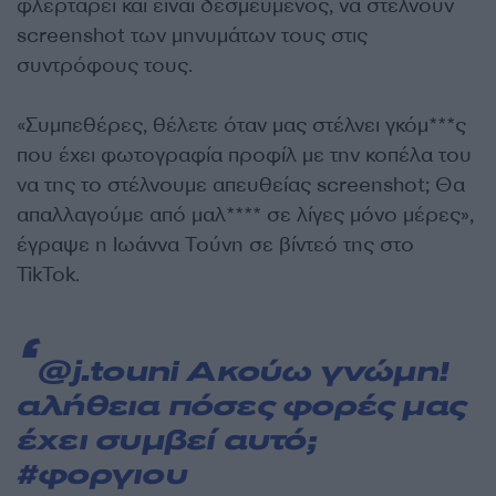
φλερτάρει και είναι δεσμευμένος, να στέλνουν
screenshot των μηνυμάτων τους στις
συντρόφους τους.
«Συμπεθέρες, θέλετε όταν μας στέλνει γκόμ***ς
που έχει φωτογραφία προφίλ με την κοπέλα του
να της το στέλνουμε απευθείας screenshot; Θα
απαλλαγούμε από μαλ**** σε λίγες μόνο μέρες»,
έγραψε η Ιωάννα Τούνη σε βίντεό της στο
TikTok.
@j.touni
Ακούω γνώμη!
αλήθεια πόσες φορές μας
έχει συμβεί αυτό;
#φοργιου