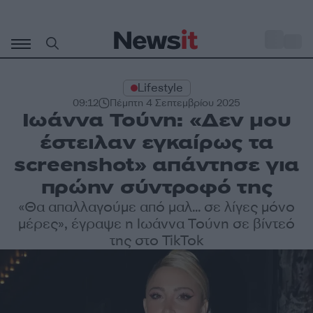
Μετάβαση
σε
o
30
περιεχόμενο
Lifestyle
09:12
Πέμπτη 4 Σεπτεμβρίου 2025
Ιωάννα Τούνη: «Δεν μου
έστειλαν εγκαίρως τα
screenshot» απάντησε για
πρώην σύντροφό της
«Θα απαλλαγούμε από μαλ... σε λίγες μόνο
μέρες», έγραψε η Ιωάννα Τούνη σε βίντεό
της στο TikTok