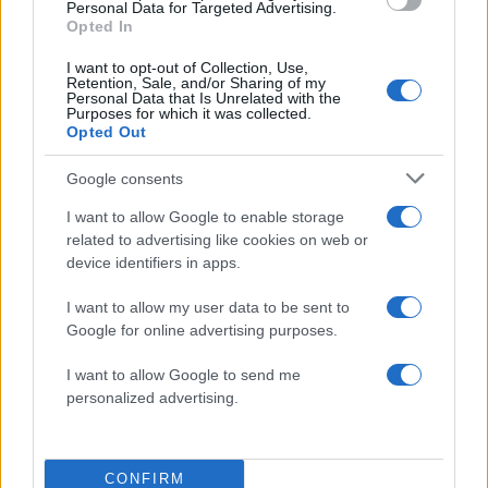
Personal Data for Targeted Advertising.
Opted In
Ακολουθήστε το Νewsit.gr στο
Google News
και
ενημερωθείτε πρώτοι για όλη την ειδησεογραφία και τα
I want to opt-out of Collection, Use,
Retention, Sale, and/or Sharing of my
τελευταία νέα
της ημέρας
Personal Data that Is Unrelated with the
Purposes for which it was collected.
Opted Out
Google consents
I want to allow Google to enable storage
Πιο δημοφιλή
related to advertising like cookies on web or
device identifiers in apps.
1
Συγκίνηση στο τελευταίο αντίο στον Λάκη
Χαλκιά: Με την «Φάμπρικα», λαούτο και
I want to allow my user data to be sent to
κλαρίνα αποχαιρέτησαν την εμβληματική
φωνή της μεταπολίτευσης
Google for online advertising purposes.
2
Ο Κώστας Σαμαράς δημοσίευσε μία παιδική
I want to allow Google to send me
φωτογραφία για την επέτειο θανάτου της
personalized advertising.
αδελφής του, Λένας
3
Δολοφονία Βρετανίδας στην Κυψέλη: Οι
δύο καταθέσεις «κλειδί» της συζύγου του
26χρονου Αφγανού – Το στίγμα του
CONFIRM