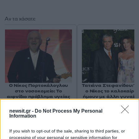
Αν τα χάσατε
Ο Νίκος Πορτοκάλογλου
Τατιάνα Στεφανίδου: Έ
στο νοσοκομείο: Το
ο Νίκος το καλοκαίρι 
αιφνίδιο πρόβλημα υγείας
ήμουν με άλλη γυναίκ
και η επέμβαση
την είχα τρελάνει»
newsit.gr -
Do Not Process My Personal
Information
Σχόλια
If you wish to opt-out of the sale, sharing to third parties, or
processing of your personal or sensitive information for