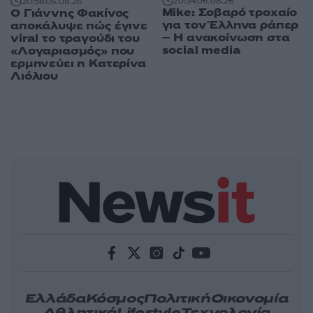
20:34
06.08.26
20:58
06.08.26
Mike: Σοβαρό τροχαίο
Ο Γιάννης Φακίνος
για τον Έλληνα ράπερ
αποκάλυψε πώς έγινε
– Η ανακοίνωση στα
viral το τραγούδι του
social media
«Λογαριασμός» που
ερμηνεύει η Κατερίνα
Λιόλιου
Ελλάδα
Κόσμος
Πολιτική
Οικονομία