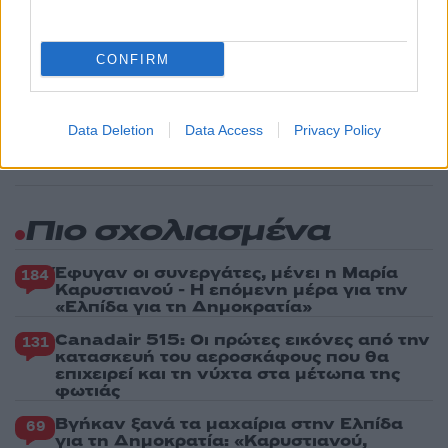
σταρ του TikTok – Kατέγραφε τη ζωή της
με τον καρκίνο
4
Μεταφορές χρημάτων: Πότε μπορεί να
CONFIRM
θεωρηθούν δωρεές και να επιβληθεί φόρος
– Τι ισχυεί για τις γονικές παροχές
5
Λένα Σαμαρά: Συγκίνηση στο μνημόσυνο
Data Deletion
Data Access
Privacy Policy
για τον έναν χρόνο από τον θάνατο της
κόρης του Αντώνη Σαμαρά
Πιο σχολιασμένα
Έφυγαν οι συνεργάτες, μένει η Μαρία
184
Καρυστιανού - Η επόμενη μέρα για την
«Ελπίδα για τη Δημοκρατία»
Canadair 515: Οι πρώτες εικόνες από την
131
κατασκευή του αεροσκάφους που θα
επιχειρεί και τη νύχτα στα μέτωπα της
φωτιάς
Βγήκαν ξανά τα μαχαίρια στην Ελπίδα
69
για τη Δημοκρατία: «Καρυστιανού,