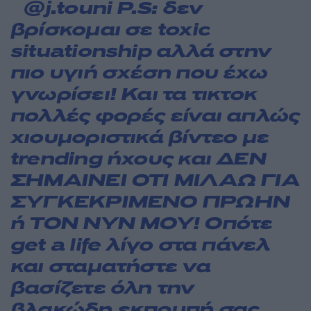
@j.touni
P.S: δεν
βρίσκομαι σε toxic
situationship αλλά στην
πιο υγιή σχέση που έχω
γνωρίσει! Και τα τικτοκ
πολλές φορές είναι απλώς
χιουμοριστικά βίντεο με
trending ήχους και ΔΕΝ
ΣΗΜΑΙΝΕΙ ΟΤΙ ΜΙΛΑΩ ΓΙΑ
ΣΥΓΚΕΚΡΙΜΕΝΟ ΠΡΩΗΝ
ή ΤΟΝ ΝΥΝ ΜΟΥ! Οπότε
get a life λίγο στα πάνελ
και σταματήστε να
βασίζετε όλη την
βλακώδη εκπομπή σας