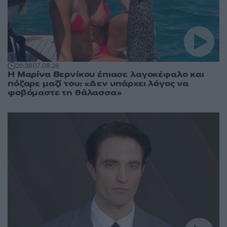
20:38
07.08.26
Η Μαρίνα Βερνίκου έπιασε λαγοκέφαλο και
πόζαρε μαζί του: «Δεν υπάρχει λόγος να
φοβόμαστε τη θάλασσα»