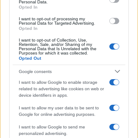
Personal Data.
Share:
Opted In
I want to opt-out of processing my
Ακολουθήστε το Νewsit.gr στο
Google News
και
Personal Data for Targeted Advertising.
ενημερωθείτε πρώτοι για όλη την ειδησεογραφία και τα
Opted In
τελευταία νέα
της ημέρας
I want to opt-out of Collection, Use,
Retention, Sale, and/or Sharing of my
Personal Data that Is Unrelated with the
Purposes for which it was collected.
Opted Out
Πιο δημοφιλή
Google consents
I want to allow Google to enable storage
1
Σέρρες: Βίντεο ντοκουμέντο από το
τροχαίο με νεκρούς μητέρα και γιο – Ο
related to advertising like cookies on web or
οδηγός του φορτηγού κατέγραψε τη
device identifiers in apps.
σύγκρουση
I want to allow my user data to be sent to
2
Marfin: Η 46χρονη πήρε προθεσμία για να
απολογηθεί την Τρίτη – «Είναι αθώα,
Google for online advertising purposes.
συμμετείχε στη διαδήλωση όπως και
100.000 άτομα»
I want to allow Google to send me
personalized advertising.
3
Σίντνεϊ Τάουλ: Πέθανε σε ηλικία 26 ετών η