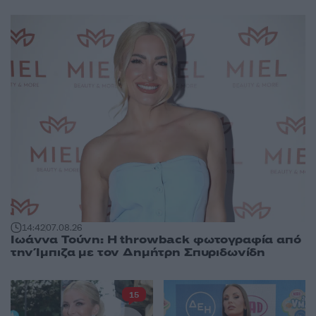
14:42
07.08.26
Ιωάννα Τούνη: Η throwback φωτογραφία από
την Ίμπιζα με τον Δημήτρη Σπυριδωνίδη
15