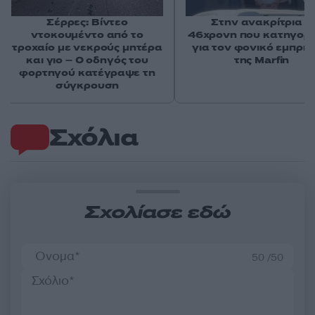
Σέρρες: Βίντεο
Στην ανακρίτρια η
ντοκουμέντο από το
46χρονη που κατηγορε
τροχαίο με νεκρούς μητέρα
για τον φονικό εμπρη
και γιο – Ο οδηγός του
της Marfin
φορτηγού κατέγραψε τη
σύγκρουση
Σχόλια
Σχολίασε εδώ
50 /50