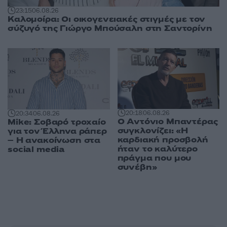
23:15
06.08.26
Καλομοίρα: Οι οικογενειακές στιγμές με τον
σύζυγό της Γιώργο Μπούσαλη στη Σαντορίνη
20:18
06.08.26
20:34
06.08.26
Ο Αντόνιο Μπαντέρας
Mike: Σοβαρό τροχαίο
συγκλονίζει: «Η
για τον Έλληνα ράπερ
καρδιακή προσβολή
– Η ανακοίνωση στα
ήταν το καλύτερο
social media
πράγμα που μου
συνέβη»