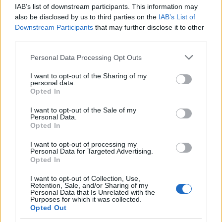
IAB’s list of downstream participants. This information may
also be disclosed by us to third parties on the
IAB’s List of
Downstream Participants
that may further disclose it to other
third parties.
Please note that this website/app uses one or more Google
Personal Data Processing Opt Outs
services and may gather and store information including but
not limited to your visit or usage behaviour. You may click to
I want to opt-out of the Sharing of my
personal data.
grant or deny consent to Google and its third-party tags to
Opted In
use your data for below specified purposes in below Google
consent section.
I want to opt-out of the Sale of my
Personal Data.
Opted In
I want to opt-out of processing my
Personal Data for Targeted Advertising.
Opted In
I want to opt-out of Collection, Use,
Retention, Sale, and/or Sharing of my
Personal Data that Is Unrelated with the
Purposes for which it was collected.
Opted Out