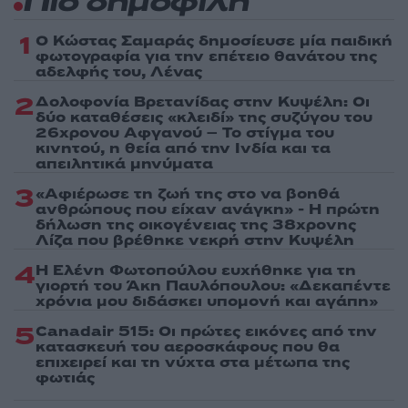
Πιο δημοφιλή
1
Ο Κώστας Σαμαράς δημοσίευσε μία παιδική
φωτογραφία για την επέτειο θανάτου της
αδελφής του, Λένας
2
Δολοφονία Βρετανίδας στην Κυψέλη: Οι
δύο καταθέσεις «κλειδί» της συζύγου του
26χρονου Αφγανού – Το στίγμα του
κινητού, η θεία από την Ινδία και τα
απειλητικά μηνύματα
3
«Αφιέρωσε τη ζωή της στο να βοηθά
ανθρώπους που είχαν ανάγκη» - Η πρώτη
δήλωση της οικογένειας της 38χρονης
Λίζα που βρέθηκε νεκρή στην Κυψέλη
4
Η Ελένη Φωτοπούλου ευχήθηκε για τη
γιορτή του Άκη Παυλόπουλου: «Δεκαπέντε
χρόνια μου διδάσκει υπομονή και αγάπη»
5
Canadair 515: Οι πρώτες εικόνες από την
κατασκευή του αεροσκάφους που θα
επιχειρεί και τη νύχτα στα μέτωπα της
φωτιάς