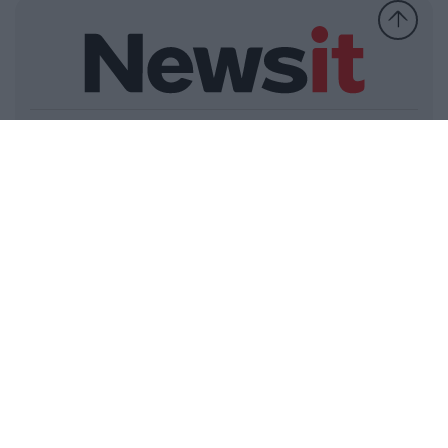
Ελλάδα
Κόσμος
Πολιτική
Οικονομία
Αθλητικά
Lifestyle
Τεχνολογία
Υγεία
Tasteit
Media
Driveit
Πρωτοσέλιδα
Γνώμη
Melas Blog
Καιρός
Παράξενες Ειδήσεις