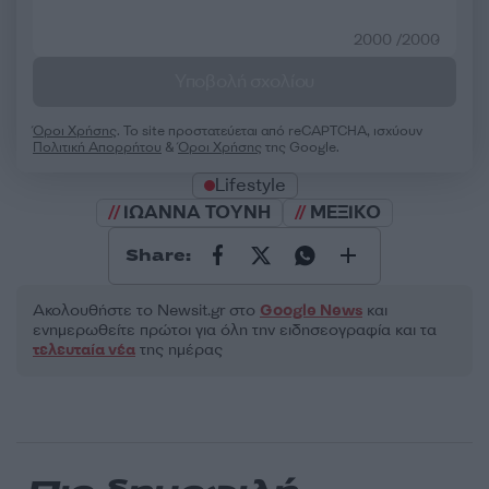
2000 /2000
Υποβολή σχολίου
Όροι Χρήσης
. Το site προστατεύεται από reCAPTCHA, ισχύουν
Πολιτική Απορρήτου
&
Όροι Χρήσης
της Google.
Lifestyle
ΙΩΑΝΝΑ ΤΟΥΝΗ
ΜΕΞΙΚΟ
Share:
Ακολουθήστε το Νewsit.gr στο
Google News
και
ενημερωθείτε πρώτοι για όλη την ειδησεογραφία και τα
τελευταία νέα
της ημέρας