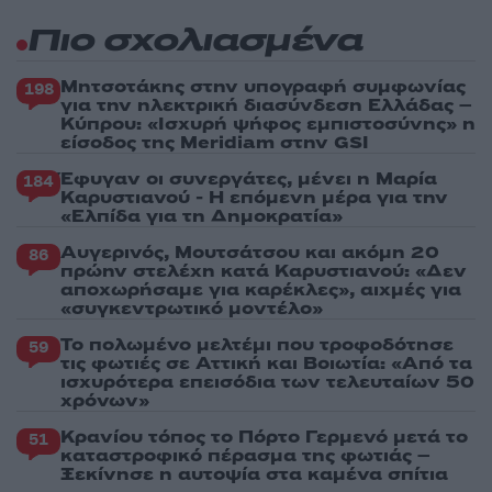
Πιο σχολιασμένα
Μητσοτάκης στην υπογραφή συμφωνίας
198
για την ηλεκτρική διασύνδεση Ελλάδας –
Κύπρου: «Ισχυρή ψήφος εμπιστοσύνης» η
είσοδος της Meridiam στην GSI
Έφυγαν οι συνεργάτες, μένει η Μαρία
184
Καρυστιανού - Η επόμενη μέρα για την
«Ελπίδα για τη Δημοκρατία»
Αυγερινός, Μουτσάτσου και ακόμη 20
86
πρώην στελέχη κατά Καρυστιανού: «Δεν
αποχωρήσαμε για καρέκλες», αιχμές για
«συγκεντρωτικό μοντέλο»
Το πολωμένο μελτέμι που τροφοδότησε
59
τις φωτιές σε Αττική και Βοιωτία: «Από τα
ισχυρότερα επεισόδια των τελευταίων 50
χρόνων»
Κρανίου τόπος το Πόρτο Γερμενό μετά το
51
καταστροφικό πέρασμα της φωτιάς –
Ξεκίνησε η αυτοψία στα καμένα σπίτια