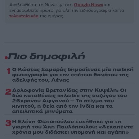
Ακολουθήστε το Νewsit.gr στο
Google News
και
ενημερωθείτε πρώτοι για όλη την ειδησεογραφία και τα
τελευταία νέα
της ημέρας
Πιο δημοφιλή
1
Ο Κώστας Σαμαράς δημοσίευσε μία παιδική
φωτογραφία για την επέτειο θανάτου της
αδελφής του, Λένας
2
Δολοφονία Βρετανίδας στην Κυψέλη: Οι
δύο καταθέσεις «κλειδί» της συζύγου του
26χρονου Αφγανού – Το στίγμα του
κινητού, η θεία από την Ινδία και τα
απειλητικά μηνύματα
3
Η Ελένη Φωτοπούλου ευχήθηκε για τη
γιορτή του Άκη Παυλόπουλου: «Δεκαπέντε
χρόνια μου διδάσκει υπομονή και αγάπη»