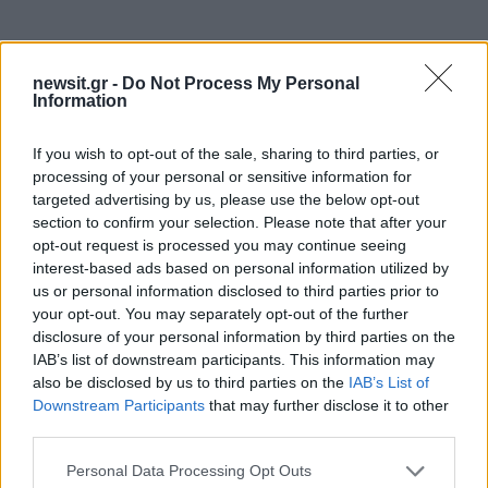
newsit.gr -
Do Not Process My Personal
Information
If you wish to opt-out of the sale, sharing to third parties, or
processing of your personal or sensitive information for
targeted advertising by us, please use the below opt-out
section to confirm your selection. Please note that after your
opt-out request is processed you may continue seeing
interest-based ads based on personal information utilized by
us or personal information disclosed to third parties prior to
your opt-out. You may separately opt-out of the further
disclosure of your personal information by third parties on the
IAB’s list of downstream participants. This information may
also be disclosed by us to third parties on the
IAB’s List of
Downstream Participants
that may further disclose it to other
third parties.
«Με βοήθησε η αγκαλιά των φίλων μου, τους
Please note that this website/app uses one or more Google
έλεγα τα πάντα. Εκεί είναι που βρήκα και τη φωνή
Personal Data Processing Opt Outs