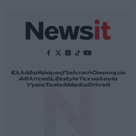
Ελλάδα
Κόσμος
Πολιτική
Οικονομία
Αθλητικά
Lifestyle
Τεχνολογία
Υγεία
Tasteit
Media
Driveit