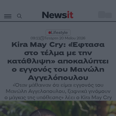
Μετάβαση
σε
o
33
περιεχόμενο
Lifestyle
09:11
Τετάρτη 20 Μαΐου 2026
Kira May Cry: «Έφτασα
στο τέλμα με την
κατάθλιψη» αποκαλύπτει
ο εγγονός του Μανώλη
Αγγελόπουλου
«Όταν μάθαιναν ότι είμαι εγγονός του
Μανώλη Αγγελοπουλου, ξαφνικά γινόμουν
ο μάγκας της υπόθεσης» λέει ο Kira May Cry