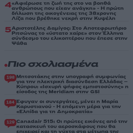
4
«Αφιέρωσε τη ζωή της στο να βοηθά
ανθρώπους που είχαν ανάγκη» - Η πρώτη
δήλωση της οικογένειας της 38χρονης
Λίζα που βρέθηκε νεκρή στην Κυψέλη
5
Αριστοτέλης Δαμίγος: Στο Αποτεφρωτήριο
Ριτσώνας το «ύστατο χαίρε» στον Έλληνα
σύνδεσμο του ελικοπτέρου που έπεσε στην
Ψάθα
Πιο σχολιασμένα
Μητσοτάκης στην υπογραφή συμφωνίας
198
για την ηλεκτρική διασύνδεση Ελλάδας –
Κύπρου: «Ισχυρή ψήφος εμπιστοσύνης» η
είσοδος της Meridiam στην GSI
Έφυγαν οι συνεργάτες, μένει η Μαρία
184
Καρυστιανού - Η επόμενη μέρα για την
«Ελπίδα για τη Δημοκρατία»
Canadair 515: Οι πρώτες εικόνες από την
129
κατασκευή του αεροσκάφους που θα
επιχειρεί και τη νύχτα στα μέτωπα της