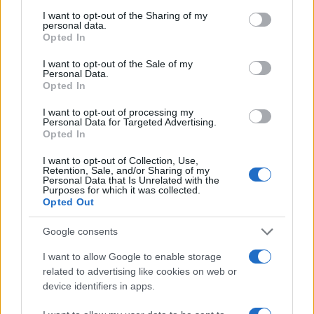
services and may gather and store information including but
μυ. Δεν τραγουδούσα μέχρι πριν δυο χρόνια. Το
not limited to your visit or usage behaviour. You may click to
I want to opt-out of the Sharing of my
έκρυβα μέσα μου, δεν τραγουδούσα. Φωνή δεν
personal data.
grant or deny consent to Google and its third-party tags to
Opted In
έβγαλα μέχρι που βίωσα αυτήν την κατάσταση.
use your data for below specified purposes in below Google
consent section.
Έχασα και ένα φιλαράκι τότε, από παρόμοια
I want to opt-out of the Sale of my
Personal Data.
κατάσταση δυστυχώς».
Opted In
ΔΙΑΦΗΜΙΣΗ
I want to opt-out of processing my
Personal Data for Targeted Advertising.
Opted In
I want to opt-out of Collection, Use,
Retention, Sale, and/or Sharing of my
Personal Data that Is Unrelated with the
Purposes for which it was collected.
Opted Out
Google consents
I want to allow Google to enable storage
related to advertising like cookies on web or
device identifiers in apps.