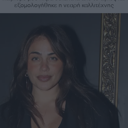
εξομολογήθηκε η νεαρή καλλιτέχνης