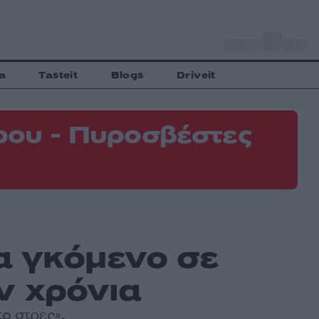
o
Αθήνα
31
C
a
Tasteit
Blogs
Driveit
ρου - Πυροσβέστες
κα γκόμενο σε
ν χρόνια
το στρες»,