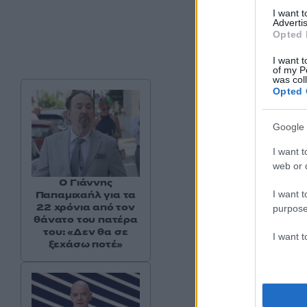
I want 
Advertis
Opted 
I want t
of my P
was col
Opted 
Google 
I want t
web or d
Ο Γιάννης
I want t
Παπαμιχαήλ για τα
22 χρόνια από τον
purpose
θάνατο του πατέρα
του: «Δεν θα σε
I want 
ξεχάσω ποτέ»