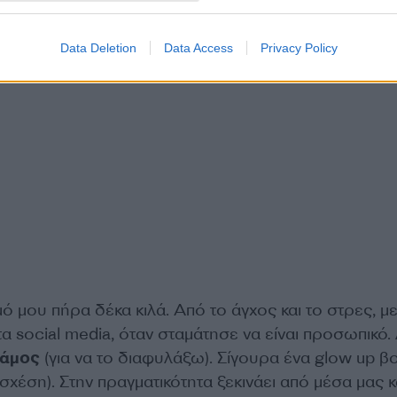
Data Deletion
Data Access
Privacy Policy
 μου πήρα δέκα κιλά. Από το άγχος και το στρες, μ
τα social media, όταν σταμάτησε να είναι προσωπικό.
γάμος
(για να το διαφυλάξω). Σίγουρα ένα glow up β
 σχέση). Στην πραγματικότητα ξεκινάει από μέσα μας κ