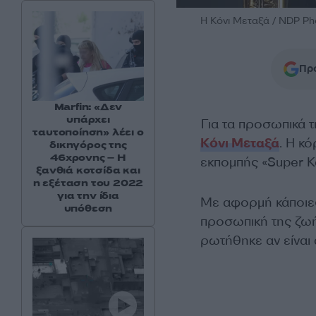
Η Κόνι Μεταξά / NDP Ph
Προ
Marfin: «Δεν
υπάρχει
Για τα προσωπικά τ
ταυτοποίηση» λέει ο
Κόνι Μεταξά
. Η κ
δικηγόρος της
46χρονης – Η
εκπομπής «Super Κα
ξανθιά κοτσίδα και
η εξέταση του 2022
για την ίδια
Με αφορμή κάποιες 
υπόθεση
προσωπική της ζωή
ρωτήθηκε αν είναι