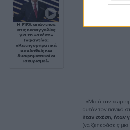
Η FIFA απάντησε
στις καταγγελίες
για τη «σχέση»
Ινφαντίνο:
«Κατηγορηματικά
αναληθείς και
δυσφημιστικοί οι
ισχυρισμοί»
…«Μετά τον χωρισμό
αυτόν τον πανικό σ
ήταν σχέση, ήταν 
(να ξεπεράσεις μια