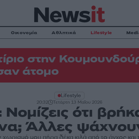
Οικονομία
Αθλητικά
Lifestyle
Medi
τίριο στην Κουμουνδού
σαν άτομο
Lifestyle
20:32
Τετάρτη 13 Μαΐου 2026
 Νομίζεις ότι βρή
να; Άλλες ψάχνου
 χωρισμό μου πήρα δέκα κιλά από το άγχος και 