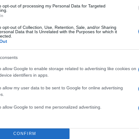
to opt-out of processing my Personal Data for Targeted
ing.
In
o opt-out of Collection, Use, Retention, Sale, and/or Sharing
ersonal Data that Is Unrelated with the Purposes for which it
lected.
Out
consents
o allow Google to enable storage related to advertising like cookies on
evice identifiers in apps.
o allow my user data to be sent to Google for online advertising
s.
to allow Google to send me personalized advertising.
CONFIRM