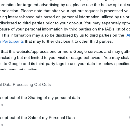
formation for targeted advertising by us, please use the below opt-out s
νας έρωτας περνάει με ένα φλερτ. Συνήθως αν χωρίσω
r selection. Please note that after your opt-out request is processed y
χνάω την προηγούμενη σχέση. Αλλά είμαι και Υδροχ
eing interest-based ads based on personal information utilized by us or
ει ποτέ σε πρώην. Πάντα βοηθάει να τον σβήνεις στ
disclosed to third parties prior to your opt-out. You may separately opt-
losure of your personal information by third parties on the IAB’s list of
άει ρε παιδί μου… Βλέπεις μια εικόνα, δεν σε αφήνει 
. This information may also be disclosed by us to third parties on the
IA
Participants
that may further disclose it to other third parties.
 that this website/app uses one or more Google services and may gath
ΔΙΑΦΗΜΙΣΗ
including but not limited to your visit or usage behaviour. You may click 
 to Google and its third-party tags to use your data for below specifi
ogle consent section.
l Data Processing Opt Outs
o opt-out of the Sharing of my personal data.
In
o opt-out of the Sale of my Personal Data.
In