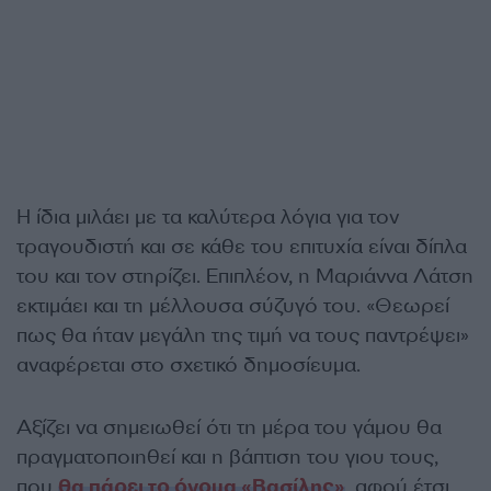
Η ίδια µιλάει µε τα καλύτερα λόγια για τον
τραγουδιστή και σε κάθε του επιτυχία είναι δίπλα
του και τον στηρίζει. Επιπλέον, η Μαριάννα Λάτση
εκτιµάει και τη µέλλουσα σύζυγό του. «Θεωρεί
πως θα ήταν µεγάλη της τιµή να τους παντρέψει»
αναφέρεται στο σχετικό δημοσίευμα.
Αξίζει να σηµειωθεί ότι τη µέρα του γάµου θα
πραγµατοποιηθεί και η βάπτιση του γιου τους,
που
θα πάρει το όνοµα «Βασίλης»
, αφού έτσι