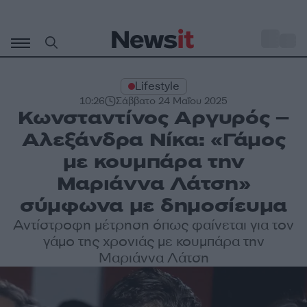
Μετάβαση
σε
o
27
περιεχόμενο
Lifestyle
10:26
Σάββατο 24 Μαΐου 2025
Κωνσταντίνος Αργυρός –
Αλεξάνδρα Νίκα: «Γάμος
με κουμπάρα την
Μαριάννα Λάτση»
σύμφωνα με δημοσίευμα
Αντίστροφη μέτρηση όπως φαίνεται για τον
γάμο της χρονιάς με κουμπάρα την
Μαριάννα Λάτση