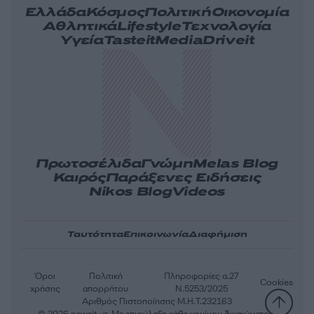
Ελλάδα
Κόσμος
Πολιτική
Οικονομία
Αθλητικά
Lifestyle
Τεχνολογία
Υγεία
Tasteit
Media
Driveit
Πρωτοσέλιδα
Γνώμη
Melas Blog
Καιρός
Παράξενες Ειδήσεις
Nikos Blog
Videos
Ταυτότητα
Επικοινωνία
Διαφήμιση
Όροι
Πολιτική
Πληροφορίες α.27
Cookies
χρήσης
απορρήτου
Ν.5253/2025
Αριθμός Πιστοποίησης Μ.Η.Τ.232163
© 2026 newsit.gr. Με επιφύλαξη κάθε νομίμου δικαιώματος.