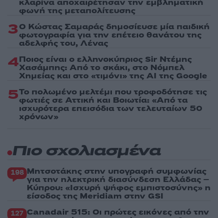
κλαρίνα αποχαιρέτησαν την εμβληματική
φωνή της μεταπολίτευσης
3
Ο Κώστας Σαμαράς δημοσίευσε μία παιδική
φωτογραφία για την επέτειο θανάτου της
αδελφής του, Λένας
4
Ποιος είναι ο ελληνοκύπριος Sir Ντέμης
Χασάμπης: Από το σκάκι, στο Νόμπελ
Χημείας και στο «τιμόνι» της AI της Google
5
Το πολωμένο μελτέμι που τροφοδότησε τις
φωτιές σε Αττική και Βοιωτία: «Από τα
ισχυρότερα επεισόδια των τελευταίων 50
χρόνων»
Πιο σχολιασμένα
Μητσοτάκης στην υπογραφή συμφωνίας
198
για την ηλεκτρική διασύνδεση Ελλάδας –
Κύπρου: «Ισχυρή ψήφος εμπιστοσύνης» η
είσοδος της Meridiam στην GSI
Canadair 515: Οι πρώτες εικόνες από την
127