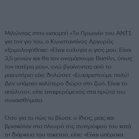
Μιλώντας στην εκπομπή «Το Πρωινό» του ΑΝΤ1
για τον γιο του, ο Κωνσταντίνος Αργυρός
εξοµολογήθηκε: «Είναι ευλογία ο γιος µου. Είναι
3,5 µηνών και θα τον ονοµάσουµε Βασίλη, όπως
τον πατέρα µου», ενώ βγαίνοντας από το
µαιευτήριο είχε δηλώσει: «Ευχαριστούµε πολύ!
∆εν υπάρχει καλύτερο δώρο στη ζωή. Είναι το
απόλυτο», είπε αναφερόµενος στα πρώτα του
συναισθήµατα.
Όσο για το πώς το βίωσε ο ίδιος, µιας και
βρισκόταν στο πλευρό της συντρόφου του κατά
τη διάρκεια του τοκετού, είπε: «Είναι υπέροχα