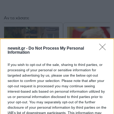
Αν τα χάσατε
newsit.gr -
Do Not Process My Personal
Information
If you wish to opt-out of the sale, sharing to third parties, or
processing of your personal or sensitive information for
Στη ΓΑΔΑ η 46χρονη που
Τραμπ: «Ο πόλεμος με
targeted advertising by us, please use the below opt-out
κατηγορείται για
Ιράν θα τελειώσει αρκ
section to confirm your selection. Please note that after your
συμμετοχή στην τραγωδία
σύντομα – Εμείς ελέγχ
opt-out request is processed you may continue seeing
της Μαρφίν - Μεταφέρθηκε
τα Στενά του Ορμού
απευθείας από το
interest-based ads based on personal information utilized by
αεροδρόμιο
us or personal information disclosed to third parties prior to
your opt-out. You may separately opt-out of the further
disclosure of your personal information by third parties on the
IAB’s list of downstream participants. This information may