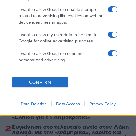
ΑΛΕΞΑΝΔΡΑ ΝΙΚΑ
ΚΩΝΣΤΑΝΤΙΝΟΣ ΑΡΓΥΡΟΣ
I want to allow Google to enable storage
ΜΑΡΙΑΝΝΑ ΛΑΤΣΗ
related to advertising like cookies on web or
device identifiers in apps.
Share:
I want to allow my user data to be sent to
Google for online advertising purposes.
Ακολουθήστε το Νewsit.gr στο
Google News
και
ενημερωθείτε πρώτοι για όλη την ειδησεογραφία και τα
I want to allow Google to send me
τελευταία νέα
της ημέρας
personalized advertising.
CONFIRM
Πιο δημοφιλή
Data Deletion
Data Access
Privacy Policy
1
Έφυγαν οι συνεργάτες, μένει η Μαρία
Καρυστιανού - Η επόμενη μέρα για την
«Ελπίδα για τη Δημοκρατία»
2
Συγκίνηση στο τελευταίο αντίο στον Λάκη
Χαλκιά: Με την «Φάμπρικα», λαούτο και