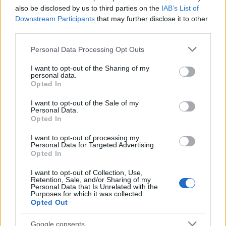
Σχόλια
also be disclosed by us to third parties on the
IAB’s List of
Downstream Participants
that may further disclose it to other
third parties.
Please note that this website/app uses one or more Google
Personal Data Processing Opt Outs
Σχολίασε εδώ
services and may gather and store information including but
not limited to your visit or usage behaviour. You may click to
I want to opt-out of the Sharing of my
personal data.
grant or deny consent to Google and its third-party tags to
Opted In
50 /50
use your data for below specified purposes in below Google
consent section.
I want to opt-out of the Sale of my
Personal Data.
Opted In
I want to opt-out of processing my
Personal Data for Targeted Advertising.
2000 /2000
Opted In
Υποβολή σχολίου
I want to opt-out of Collection, Use,
Retention, Sale, and/or Sharing of my
Personal Data that Is Unrelated with the
Όροι Χρήσης
. Το site προστατεύεται από reCAPTCHA, ισχύουν
Purposes for which it was collected.
Πολιτική Απορρήτου
&
Όροι Χρήσης
της Google.
Opted Out
Lifestyle
Google consents