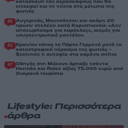
κατασκευή του αεροσκάφους που θα
επιχειρεί και τη νύχτα στα μέτωπα της
φωτιάς
Αυγερινός, Μουτσάτσου και ακόμη 20
85
πρώην στελέχη κατά Καρυστιανού: «Δεν
αποχωρήσαμε για καρέκλες», αιχμές για
«συγκεντρωτικό μοντέλο»
Κρανίου τόπος το Πόρτο Γερμενό μετά το
51
καταστροφικό πέρασμα της φωτιάς –
Ξεκίνησε η αυτοψία στα καμένα σπίτια
Οδηγός στη Μύκονο άρπαξε τσάντα
47
Hermès και Rolex αξίας 75.000 ευρώ από
Ουκρανό τουρίστα
Lifestyle: Περισσότερα
άρθρα