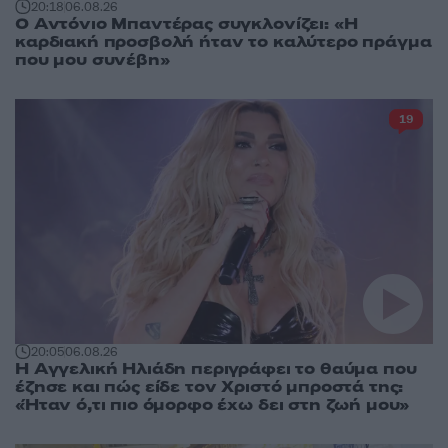
20:18
06.08.26
Ο Αντόνιο Μπαντέρας συγκλονίζει: «Η
καρδιακή προσβολή ήταν το καλύτερο πράγμα
που μου συνέβη»
19
20:05
06.08.26
Η Αγγελική Ηλιάδη περιγράφει το θαύμα που
έζησε και πώς είδε τον Χριστό μπροστά της:
«Ήταν ό,τι πιο όμορφο έχω δει στη ζωή μου»