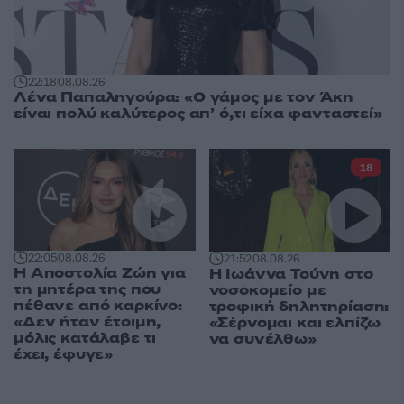
22:18
08.08.26
Λένα Παπαληγούρα: «Ο γάμος με τον Άκη
είναι πολύ καλύτερος απ’ ό,τι είχα φανταστεί»
18
22:05
08.08.26
21:52
08.08.26
Η Αποστολία Ζώη για
Η Ιωάννα Τούνη στο
τη μητέρα της που
νοσοκομείο με
πέθανε από καρκίνο:
τροφική δηλητηρίαση:
«Δεν ήταν έτοιμη,
«Σέρνομαι και ελπίζω
μόλις κατάλαβε τι
να συνέλθω»
έχει, έφυγε»