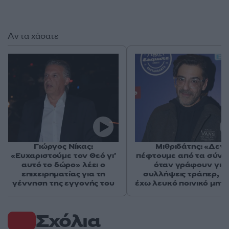
Αν τα χάσατε
Γιώργος Νίκας:
Μιθριδάτης: «Δεν
«Ευχαριστούμε τον Θεό γι’
πέφτουμε από τα σύν
αυτό το δώρο» λέει ο
όταν γράφουν για
επιχειρηματίας για τη
συλλήψεις τράπερ, ε
γέννηση της εγγονής του
έχω λευκό ποινικό μητ
Σχόλια