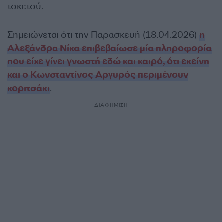
τοκετού.
Σημειώνεται ότι την Παρασκευή (18.04.2026)
η
Αλεξάνδρα Νίκα επιβεβαίωσε μία πληροφορία
που είχε γίνει γνωστή εδώ και καιρό, ότι εκείνη
και ο Κωνσταντίνος Αργυρός περιμένουν
κοριτσάκι
.
ΔΙΑΦΗΜΙΣΗ