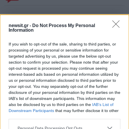
Σχολίασε εδώ
newsit.gr -
Do Not Process My Personal
Information
If you wish to opt-out of the sale, sharing to third parties, or
50 /50
processing of your personal or sensitive information for
targeted advertising by us, please use the below opt-out
section to confirm your selection. Please note that after your
opt-out request is processed you may continue seeing
interest-based ads based on personal information utilized by
2000 /2000
us or personal information disclosed to third parties prior to
your opt-out. You may separately opt-out of the further
Υποβολή σχολίου
disclosure of your personal information by third parties on the
IAB’s list of downstream participants. This information may
Όροι Χρήσης
. Το site προστατεύεται από reCAPTCHA, ισχύουν
also be disclosed by us to third parties on the
IAB’s List of
Πολιτική Απορρήτου
&
Όροι Χρήσης
της Google.
Downstream Participants
that may further disclose it to other
Lifestyle
third parties.
ΑΛΕΞΑΝΔΡΑ ΝΙΚΑ
Please note that this website/app uses one or more Google
Personal Data Processing Opt Outs