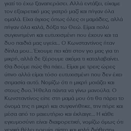
γιατί το έχω ξαναπεράσει. Αλλά εντάξει, είχαμε
τον εξαιρετικό μας γιατρό μαζί και πήγαν όλα
ομαλά. Είχα άγχος όπως όλες οι μαμάδες, αλλά
πήγαν όλα καλά, δόξα τω Θεώ. Είμαι πολύ
συγκινημένη και ευτυχισμένη που έχουν και τα
δυο παιδιά μας υγεία… Ο Κωνσταντίνος ήταν
δίπλα μου… Έχουμε πει κάτι στον γιο μας για τη
μικρή, αλλά δε ξέρουμε ακόμα τι καταλαβαίνει.
Θα δούμε πώς θα πάει… Είμαι με τρεις ώρες
ύπνο αλλά είμαι τόσο ευτυχισμένη που δεν έχει
σημασία αυτό. Νομίζω ότι η μικρή μοιάζει και
στους δυο. Ήθελα πάντα να γίνω μανούλα. Ο
Κωνσταντίνος είπε στη μαμά μου ότι θα πάρει το
όνομά της η μικρή και συγκινήθηκε, την πήρε και
μέσα από το μαιευτήριο και έκλαιγε… Η κάθε
εγκυμοσύνη είναι διαφορετική, νομίζω όμως ότι
γενικά θέλει ηρεμία, πίστη και καλή διάθεση»,