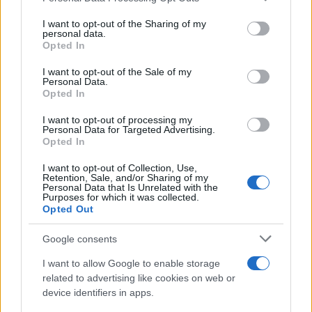
ΚΩΝΣΤΑΝΤΙΝΟΣ ΑΡΓΥΡΟΣ
services and may gather and store information including but
not limited to your visit or usage behaviour. You may click to
I want to opt-out of the Sharing of my
Share:
personal data.
grant or deny consent to Google and its third-party tags to
Opted In
use your data for below specified purposes in below Google
consent section.
Ακολουθήστε το Νewsit.gr στο
Google News
και
I want to opt-out of the Sale of my
ενημερωθείτε πρώτοι για όλη την ειδησεογραφία και τα
Personal Data.
τελευταία νέα
της ημέρας
Opted In
I want to opt-out of processing my
Personal Data for Targeted Advertising.
Opted In
I want to opt-out of Collection, Use,
Retention, Sale, and/or Sharing of my
Πιο δημοφιλή
Personal Data that Is Unrelated with the
Purposes for which it was collected.
Opted Out
1
Κωνσταντίνος Αργυρός και Αλεξάνδρα
Νίκα κάνουν διακοπές με πολυτελές γιοτ
με τα δύο παιδιά τους
Google consents
2
Η Άννα Βίσση ξετρελάθηκε με μπάντα που
I want to allow Google to enable storage
έπαιζε Τσιτσάνη στο Φισκάρδο και τους
related to advertising like cookies on web or
πρότεινε συνεργασία
device identifiers in apps.
3
Θρήνος για τον Λιονέλ Μέσι – Πέθανε ο