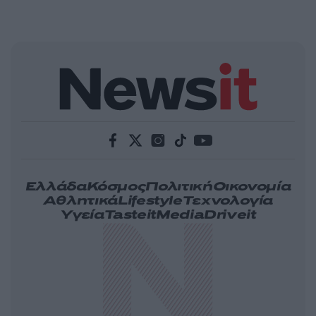
Ελλάδα
Κόσμος
Πολιτική
Οικονομία
Αθλητικά
Lifestyle
Τεχνολογία
Υγεία
Tasteit
Media
Driveit