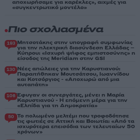
αποχωρήσαμε για καρέκλες», αιχμές για
«συγκεντρωτικό μοντέλο»
Πιο σχολιασμένα
Μητσοτάκης στην υπογραφή συμφωνίας
193
για την ηλεκτρική διασύνδεση Ελλάδας –
Κύπρου: «Ισχυρή ψήφος εμπιστοσύνης» η
είσοδος της Meridiam στην GSI
Νέες απώλειες για την Καρυστιανού:
130
Παραιτήθηκαν Μουτσάτσου, Ιωαννίδου
και Κοτσόργιος - «Αποχωρώ από μια
αυταπάτη»
Έφυγαν οι συνεργάτες, μένει η Μαρία
106
Καρυστιανού - Η επόμενη μέρα για την
«Ελπίδα για τη Δημοκρατία»
Το πολωμένο μελτέμι που τροφοδότησε
50
τις φωτιές σε Αττική και Βοιωτία: «Από τα
ισχυρότερα επεισόδια των τελευταίων 50
χρόνων»