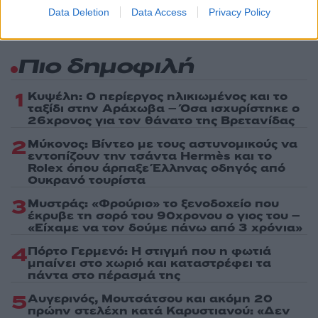
Data Deletion
Data Access
Privacy Policy
Πιο δημοφιλή
1
Κυψέλη: Ο περίεργος ηλικιωμένος και το
ταξίδι στην Αράχωβα – Όσα ισχυρίστηκε ο
26χρονος για τον θάνατο της Βρετανίδας
2
Μύκονος: Βίντεο με τους αστυνομικούς να
εντοπίζουν την τσάντα Hermès και το
Rolex όπου άρπαξε Έλληνας οδηγός από
Ουκρανό τουρίστα
3
Μυστράς: «Φρούριο» το ξενοδοχείο που
έκρυβε τη σορό του 90χρονου ο γιος του –
«Είχαμε να τον δούμε πάνω από 3 χρόνια»
4
Πόρτο Γερμενό: Η στιγμή που η φωτιά
μπαίνει στο χωριό και καταστρέφει τα
πάντα στο πέρασμά της
5
Αυγερινός, Μουτσάτσου και ακόμη 20
πρώην στελέχη κατά Καρυστιανού: «Δεν