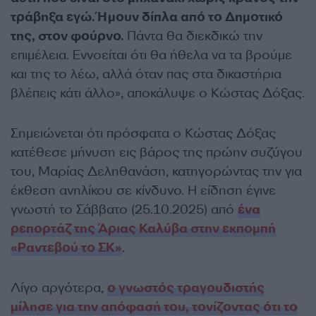
τράβηξα εγώ. Ήμουν δίπλα από το Δημοτικό
της, στον φούρνο.
Πάντα θα διεκδικώ την
επιμέλεια. Εννοείται ότι θα ήθελα να τα βρούμε
και της το λέω, αλλά όταν πας στα δικαστήρια
βλέπεις κάτι άλλο», αποκάλυψε ο Κώστας Δόξας.
Σημειώνεται ότι πρόσφατα ο Κώστας Δόξας
κατέθεσε μήνυση εις βάρος της πρώην συζύγου
του, Μαρίας Δεληθανάση, κατηγορώντας την για
έκθεση ανηλίκου σε κίνδυνο. Η είδηση έγινε
γνωστή το Σάββατο (25.10.2025) από
ένα
ρεπορτάζ της Άριας Καλύβα στην εκπομπή
«Ραντεβού το ΣΚ»
.
Λίγο αργότερα,
ο γνωστός τραγουδιστής
μίλησε για την απόφασή του, τονίζοντας ότι το