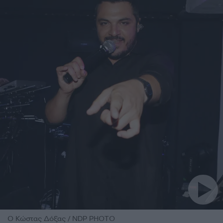
O Κώστας Δόξας / NDP PHOTO