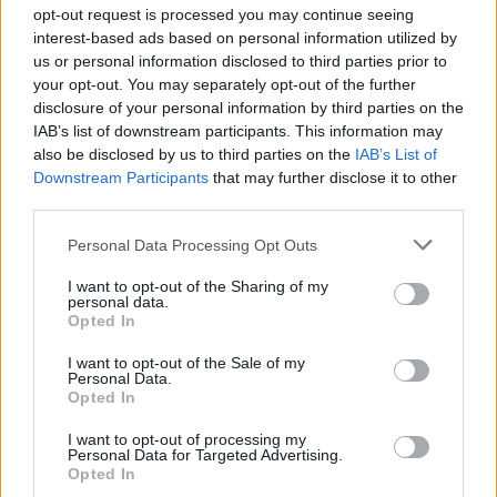
opt-out request is processed you may continue seeing
interest-based ads based on personal information utilized by
us or personal information disclosed to third parties prior to
your opt-out. You may separately opt-out of the further
disclosure of your personal information by third parties on the
IAB’s list of downstream participants. This information may
Από τη θεωρία στην πράξη:
«Δεν είναι ανάγκη 
Πώς το Novibet Backend
διαφημίζουν τη σχέση 
also be disclosed by us to third parties on the
IAB’s List of
Academy εκπαιδεύει τη νέα
στα social media», είπ
Downstream Participants
that may further disclose it to other
γενιά engineers
Πέτρος Κωστόπουλος 
third parties.
τη Δέσποινα Βανδή και
Βασίλη Μπισμπίκη
Please note that this website/app uses one or more Google
Personal Data Processing Opt Outs
services and may gather and store information including but
not limited to your visit or usage behaviour. You may click to
I want to opt-out of the Sharing of my
Σχόλια
personal data.
grant or deny consent to Google and its third-party tags to
Opted In
use your data for below specified purposes in below Google
consent section.
I want to opt-out of the Sale of my
Personal Data.
Opted In
Σχολίασε εδώ
I want to opt-out of processing my
Personal Data for Targeted Advertising.
Opted In