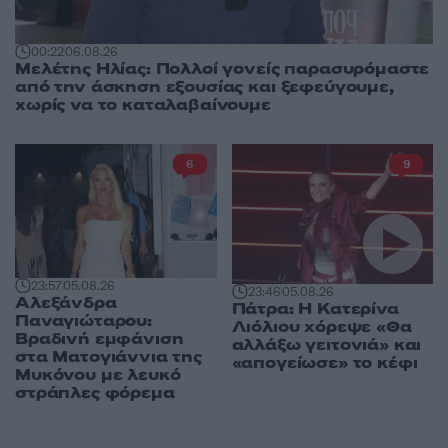
00:22
06.08.26
Μελέτης Ηλίας: Πολλοί γονείς παρασυρόμαστε
από την άσκηση εξουσίας και ξεφεύγουμε,
χωρίς να το καταλαβαίνουμε
6
9
23:57
05.08.26
23:46
05.08.26
Αλεξάνδρα
Πάτρα: Η Κατερίνα
Παναγιώταρου:
Λιόλιου χόρεψε «Θα
Βραδινή εμφάνιση
αλλάξω γειτονιά» και
στα Ματογιάννια της
«απογείωσε» το κέφι
Μυκόνου με λευκό
στράπλες φόρεμα