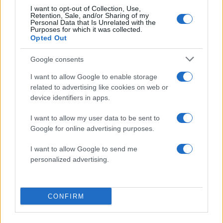
50 /50
I want to opt-out of Collection, Use,
Retention, Sale, and/or Sharing of my
Personal Data that Is Unrelated with the
Purposes for which it was collected.
Opted Out
Google consents
2000 /2000
I want to allow Google to enable storage
Υποβολή σχολίου
related to advertising like cookies on web or
device identifiers in apps.
Όροι Χρήσης
. Το site προστατεύεται από reCAPTCHA, ισχύουν
Πολιτική Απορρήτου
&
Όροι Χρήσης
της Google.
I want to allow my user data to be sent to
Lifestyle
Google for online advertising purposes.
ΚΩΣΤΑΣ ΔΟΞΑΣ
I want to allow Google to send me
personalized advertising.
Share:
Ακολουθήστε το Νewsit.gr στο
Google News
και
ενημερωθείτε πρώτοι για όλη την ειδησεογραφία και τα
CONFIRM
τελευταία νέα
της ημέρας