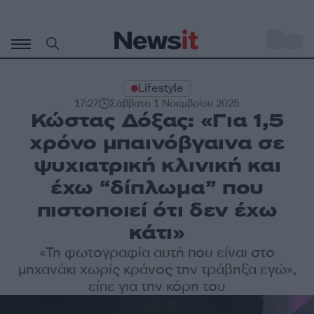
Μετάβαση
σε
o
33
περιεχόμενο
Lifestyle
17:27
Σάββατο 1 Νοεμβρίου 2025
Κώστας Δόξας: «Για 1,5
χρόνο μπαινόβγαινα σε
ψυχιατρική κλινική και
έχω “δίπλωμα” που
πιστοποιεί ότι δεν έχω
κάτι»
«Τη φωτογραφία αυτή που είναι στο
μηχανάκι χωρίς κράνος την τράβηξα εγώ»,
είπε για την κόρη του