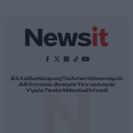
Ελλάδα
Κόσμος
Πολιτική
Οικονομία
Αθλητικά
Lifestyle
Τεχνολογία
Υγεία
Tasteit
Media
Driveit