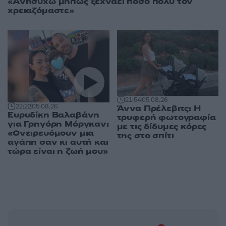
«Ανησυχώ μήπως ξεχνάει πόσο πολύ τον
χρειαζόμαστε»
21:54
05.08.26
22:22
05.08.26
Άννα Πρέλεβιτς: Η
Ευρυδίκη Βαλαβάνη
τρυφερή φωτογραφία
για Γρηγόρη Μόργκαν:
με τις δίδυμες κόρες
«Ονειρευόμουν μια
της στο σπίτι
αγάπη σαν κι αυτή και
τώρα είναι η ζωή μου»