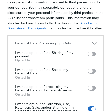
ΚΩΣΤΑΣ ΦΑΛΕΛΑΚΗΣ
us or personal information disclosed to third parties prior to
your opt-out. You may separately opt-out of the further
ΜΗΝΑΣ ΧΑΤΖΗΣΑΒΒΑΣ
disclosure of your personal information by third parties on the
IAB’s list of downstream participants. This information may
Share:
also be disclosed by us to third parties on the
IAB’s List of
Downstream Participants
that may further disclose it to other
Ακολουθήστε το Νewsit.gr στο
Google News
και
third parties.
ενημερωθείτε πρώτοι για όλη την ειδησεογραφία και τα
τελευταία νέα
της ημέρας
Please note that this website/app uses one or more Google
Personal Data Processing Opt Outs
services and may gather and store information including but
not limited to your visit or usage behaviour. You may click to
I want to opt-out of the Sharing of my
personal data.
grant or deny consent to Google and its third-party tags to
Opted In
use your data for below specified purposes in below Google
consent section.
I want to opt-out of the Sale of my
Πιο δημοφιλή
Personal Data.
Opted In
1
Τουρισμός για Όλους 2026: Σήμερα ανοίγει
η πλατφόρμα – Ποια ΑΦΜ προηγούνται
I want to opt-out of processing my
Personal Data for Targeted Advertising.
στις αιτήσεις
Opted In
2
Κυψέλη: Ο περίεργος ηλικιωμένος και το
ταξίδι στην Αράχωβα – Όσα ισχυρίστηκε ο
I want to opt-out of Collection, Use,
26χρονος για τον θάνατο της Βρετανίδας
Retention, Sale, and/or Sharing of my
Personal Data that Is Unrelated with the