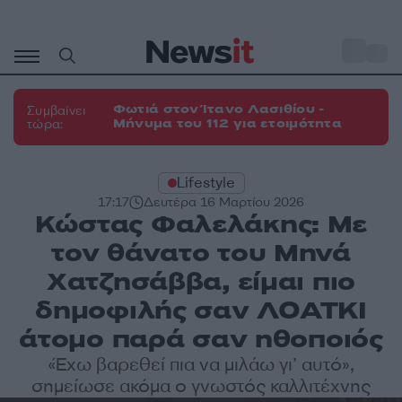
Μετάβαση
σε
o
27
περιεχόμενο
Φωτιά στον Ίτανο Λασιθίου -
Συμβαίνει
Μήνυμα του 112 για ετοιμότητα
τώρα:
Lifestyle
17:17
Δευτέρα 16 Μαρτίου 2026
Κώστας Φαλελάκης: Με
τον θάνατο του Μηνά
Χατζησάββα, είμαι πιο
δημοφιλής σαν ΛΟΑΤΚΙ
άτομο παρά σαν ηθοποιός
«Έχω βαρεθεί πια να μιλάω γι’ αυτό»,
σημείωσε ακόμα ο γνωστός καλλιτέχνης