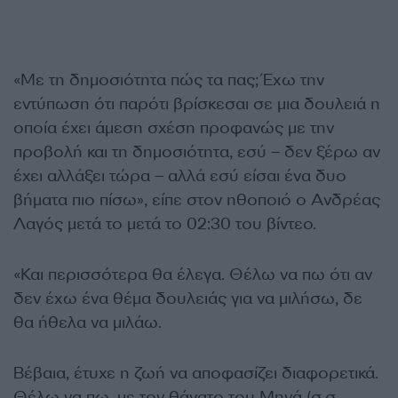
«Με τη δημοσιότητα πώς τα πας; Έχω την
εντύπωση ότι παρότι βρίσκεσαι σε μια δουλειά η
οποία έχει άμεση σχέση προφανώς με την
προβολή και τη δημοσιότητα, εσύ – δεν ξέρω αν
έχει αλλάξει τώρα – αλλά εσύ είσαι ένα δυο
βήματα πιο πίσω», είπε στον ηθοποιό ο Ανδρέας
Λαγός μετά το μετά το 02:30 του βίντεο.
«Και περισσότερα θα έλεγα. Θέλω να πω ότι αν
δεν έχω ένα θέμα δουλειάς για να μιλήσω, δε
θα ήθελα να μιλάω.
Βέβαια, έτυχε η ζωή να αποφασίζει διαφορετικά.
Θέλω να πω, με τον θάνατο του Μηνά (σ.σ.