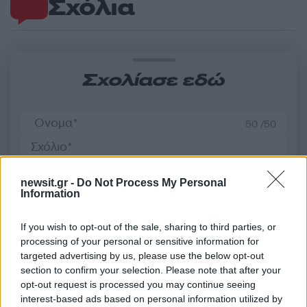
Σχόλια
Σχολίασε εδώ
50 /50
newsit.gr -
Do Not Process My Personal
Information
2000 /2000
If you wish to opt-out of the sale, sharing to third parties, or
Υποβολή σχολίου
processing of your personal or sensitive information for
targeted advertising by us, please use the below opt-out
Όροι Χρήσης
. Το site προστατεύεται από reCAPTCHA, ισχύουν
section to confirm your selection. Please note that after your
Πολιτική Απορρήτου
&
Όροι Χρήσης
της Google.
opt-out request is processed you may continue seeing
Lifestyle
interest-based ads based on personal information utilized by