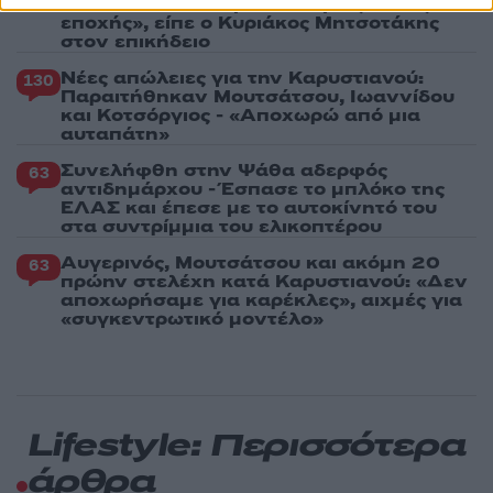
εκείνο το σπάνιο μέταλλο μιας άλλης
εποχής», είπε ο Κυριάκος Μητσοτάκης
στον επικήδειο
Νέες απώλειες για την Καρυστιανού:
130
Παραιτήθηκαν Μουτσάτσου, Ιωαννίδου
και Κοτσόργιος - «Αποχωρώ από μια
αυταπάτη»
Συνελήφθη στην Ψάθα αδερφός
63
αντιδημάρχου - Έσπασε το μπλόκο της
ΕΛΑΣ και έπεσε με το αυτοκίνητό του
στα συντρίμμια του ελικοπτέρου
Αυγερινός, Μουτσάτσου και ακόμη 20
63
πρώην στελέχη κατά Καρυστιανού: «Δεν
αποχωρήσαμε για καρέκλες», αιχμές για
«συγκεντρωτικό μοντέλο»
Lifestyle: Περισσότερα
άρθρα