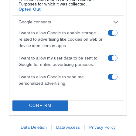
Purposes for which it was collected.
3
Η φωτιά στη Δυτική Αττική, από την
Opted Out
κορυφή του Κιθαιρώνα – Το εντυπωσιακό
timelapse βίντεο
Google consents
4
Νέο κύμα ζέστης από το Σαββατοκύριακο
με 40άρια - Πολύ υψηλός κίνδυνος
I want to allow Google to enable storage
πυρκαγιάς σε Αττική, Εύβοια, Λέσβο και
related to advertising like cookies on web or
Χίο σήμερα
device identifiers in apps.
5
Μύκονος: Βίντεο με τους αστυνομικούς να
εντοπίζουν την τσάντα Hermès και το
I want to allow my user data to be sent to
Rolex όπου άρπαξε Έλληνας οδηγός από
Google for online advertising purposes.
Ουκρανό τουρίστα
I want to allow Google to send me
personalized advertising.
Πιο σχολιασμένα
Μητσοτάκης στην υπογραφή συμφωνίας
180
για την ηλεκτρική διασύνδεση Ελλάδας –
CONFIRM
Κύπρου: «Ισχυρή ψήφος εμπιστοσύνης» η
είσοδος της Meridiam στην GSI
Το τελευταίο αντίο στον Γιάννη
Data Deletion
Data Access
Privacy Policy
134
Βαρβιτσιώτη: «Ήταν φτιαγμένος από