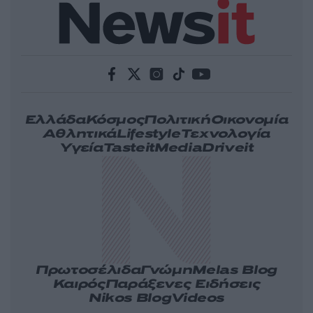
Ελλάδα
Κόσμος
Πολιτική
Οικονομία
Αθλητικά
Lifestyle
Τεχνολογία
Υγεία
Tasteit
Media
Driveit
Πρωτοσέλιδα
Γνώμη
Melas Blog
Καιρός
Παράξενες Ειδήσεις
Nikos Blog
Videos