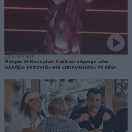
23:46
05.08.26
Πάτρα: Η Κατερίνα Λιόλιου χόρεψε «Θα
αλλάξω γειτονιά» και «απογείωσε» το κέφι