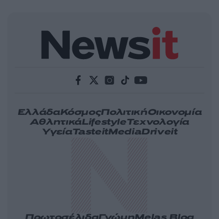
Ελλάδα
Κόσμος
Πολιτική
Οικονομία
Αθλητικά
Lifestyle
Τεχνολογία
Υγεία
Tasteit
Media
Driveit
Πρωτοσέλιδα
Γνώμη
Melas Blog