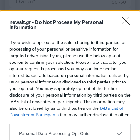
50 /50
newsit.gr -
Do Not Process My Personal
Information
2000 /2000
If you wish to opt-out of the sale, sharing to third parties, or
processing of your personal or sensitive information for
Υποβολή σχολίου
targeted advertising by us, please use the below opt-out
section to confirm your selection. Please note that after your
Όροι Χρήσης
. Το site προστατεύεται από reCAPTCHA, ισχύουν
opt-out request is processed you may continue seeing
Πολιτική Απορρήτου
&
Όροι Χρήσης
της Google.
interest-based ads based on personal information utilized by
Lifestyle
us or personal information disclosed to third parties prior to
EUROVISION
ΚΩΣΤΑΣ ΜΠΙΓΑΛΗΣ
your opt-out. You may separately opt-out of the further
disclosure of your personal information by third parties on the
Share:
IAB’s list of downstream participants. This information may
also be disclosed by us to third parties on the
IAB’s List of
Downstream Participants
that may further disclose it to other
Ακολουθήστε το Νewsit.gr στο
Google News
και
third parties.
ενημερωθείτε πρώτοι για όλη την ειδησεογραφία και τα
τελευταία νέα
της ημέρας
Please note that this website/app uses one or more Google
Personal Data Processing Opt Outs
services and may gather and store information including but