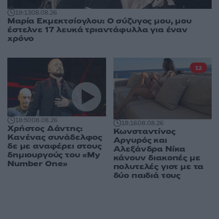
19:13
08.08.26
Μαρία Εκμεκτσίογλου: O σύζυγος μου, μου
έστελνε 17 λευκά τριαντάφυλλα για έναν
χρόνο
12
18:50
08.08.26
18:16
08.08.26
Χρήστος Δάντης:
Κωνσταντίνος
Κανένας συνάδελφος
Αργυρός και
δε με αναφέρει στους
Αλεξάνδρα Νίκα
δημιουργούς του «My
κάνουν διακοπές με
Number One»
πολυτελές γιοτ με τα
δύο παιδιά τους