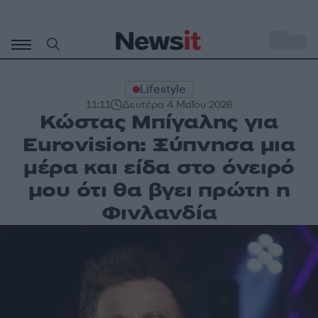
Μετάβαση
σε
o
33
περιεχόμενο
Lifestyle
11:11
Δευτέρα 4 Μαΐου 2026
Κώστας Μπίγαλης για
Eurovision: Ξύπνησα μια
μέρα και είδα στο όνειρό
μου ότι θα βγει πρώτη η
Φινλανδία