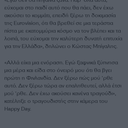
«Εγώ δεν θα πήγαινα ξανά. Παρ’ όλα αυτά,
εύχομαι στο παιδί αυτό που θα πάει, δεν έχω
ακούσει το κομμάτι, επειδή ξέρω τη δοκιμασία
της Eurovision, ότι θα βρεθεί σε μια τεράστια
πίστα με εκατομμύρια κόσμο να τον βλέπει και τα
λοιπά, του εύχομαι την καλύτερη δυνατή επιτυχία
για την Ελλάδα», δηλώνει ο Κώστας Μπίγαλης.
«Αλλά είχα μια ενόραση. Εγώ ξαφνικά ξύπνησα
μια μέρα και είδα στο όνειρό μου ότι θα βγει
πρώτη η Φινλανδία. Δεν ξέρω πώς μού ‘ρθε
αυτό. Δεν ξέρω τώρα αν επαληθευτεί, αλλά έτσι
μού ‘ρθε. Δεν έχω ακούσει κανένα τραγούδι»,
κατέληξε ο τραγουδιστής στην κάμερα του
Happy Day.