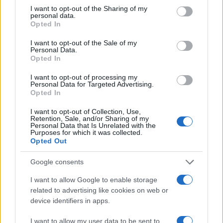
not limited to your visit or usage behaviour. You may click to
I want to opt-out of the Sharing of my
personal data.
grant or deny consent to Google and its third-party tags to
Opted In
use your data for below specified purposes in below Google
consent section.
I want to opt-out of the Sale of my
Πιο δημοφιλή
Personal Data.
Opted In
1
Ryanair: «Ένα κομμάτι του προσώπου του
ήταν σαν πλαστελίνη», συγκλονίζει η
I want to opt-out of processing my
επιβάτιδα που έσωσε τον Σέρβο όταν
Personal Data for Targeted Advertising.
έσπασε το παράθυρο του αεροπλάνου
Opted In
2
Ανησυχία από το ξέσπασμα του ιού του
I want to opt-out of Collection, Use,
Δυτικού Νείλου με κρούσματα στην Αττική
Retention, Sale, and/or Sharing of my
- «Καμπανάκι» από τον Ιατρικό Σύλλογο
Personal Data that Is Unrelated with the
Purposes for which it was collected.
Αθηνών για την προστασία της δημόσιας
Opted Out
υγείας
3
Φωτιά σε κατάστημα στον Άλιμο –
Google consents
Εκκενώθηκε πολυκατοικία
I want to allow Google to enable storage
4
Νέος «Αντεροβγάλτης» στο Λονδίνο βίαζε
related to advertising like cookies on web or
και δολοφονούσε ιερόδουλες – Είχε
συλληφθεί και αφέθηκε ελεύθερος
device identifiers in apps.
5
Με 40άρια κορυφώνεται το κύμα ζέστης -
I want to allow my user data to be sent to