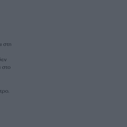
ι στη
δεν
ι στο
τρο.