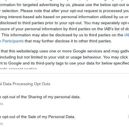
άρα πολύ να γίνει και στην Κωνσταντινούπολη. Η ιστορ
formation for targeted advertising by us, please use the below opt-out s
πολύ μέχρι να γράψω την ιστορία αυτή. Το αίσθημα 
r selection. Please note that after your opt-out request is processed y
γά ένιωθε κάτι» είπε αρχικά σημειώνοντας ότι συνή
eing interest-based ads based on personal information utilized by us or
ώσεις υπάρχει κάτι ίδιο».
disclosed to third parties prior to your opt-out. You may separately opt-
losure of your personal information by third parties on the IAB’s list of
. This information may also be disclosed by us to third parties on the
IA
Participants
that may further disclose it to other third parties.
 that this website/app uses one or more Google services and may gath
including but not limited to your visit or usage behaviour. You may click 
 to Google and its third-party tags to use your data for below specifi
ogle consent section.
l Data Processing Opt Outs
o opt-out of the Sharing of my personal data.
In
o opt-out of the Sale of my Personal Data.
In