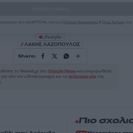
Υποβολή σχολίου
ροστατεύεται από reCAPTCHA, ισχύουν
Πολιτική Απορρήτου
&
Όροι Χρήσης
της
Lifestyle
ΛΑΚΗΣ ΛΑΖΟΠΟΥΛΟΣ
Share:
θήστε το Νewsit.gr στο
Google News
και ενημερωθείτε
 για όλη την ειδησεογραφία και τα
τελευταία νέα
της
ς
Πιο σχολι
 ταξίδι στην Αράχωβα
Μητσοτάκης στη