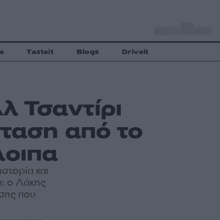
o
Αθήνα
33
C
a
Tasteit
Blogs
Driveit
λ Τσαντίρι
σταση από το
λοιπα
ιστορία και
πε ο Λάκης
ασης που