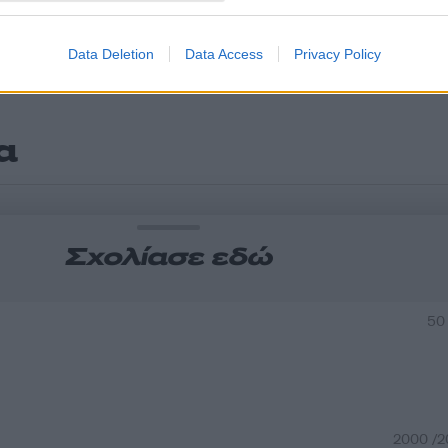
Data Deletion
Data Access
Privacy Policy
α
Σχολίασε εδώ
50
2000 /