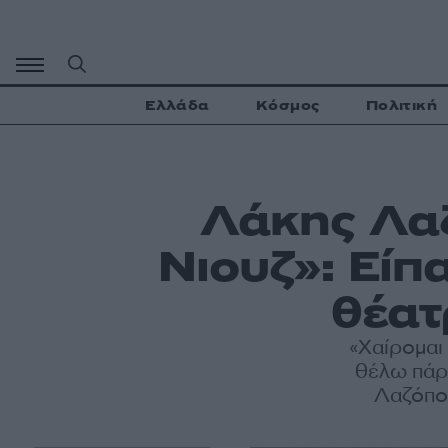
Μετάβαση
σε
περιεχόμενο
Ελλάδα
Κόσμος
Πολιτική
Λάκης Λαζ
Νιουζ»: Είπ
θέατ
«Χαίρομαι 
θέλω πάρα
Λαζόπου