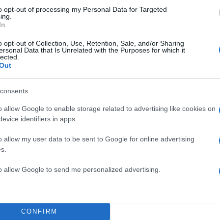
to opt-out of processing my Personal Data for Targeted
ing.
In
ι μαζί με τη βόλτα μας, τελείωσε και η δική μου “βό
o opt-out of Collection, Use, Retention, Sale, and/or Sharing
υ ήμουν, στα θέατρα και σ’ όλα αυτά. Το μυαλό μου
ersonal Data that Is Unrelated with the Purposes for which it
lected.
υμπίπτει με το τέλος μιας μεγάλης βόλτας που είχα σ
Out
ψάχνω καινούργια πράγματα να κάνω, να βρω τον εα
ο Λάκης Λαζόπουλος
στην πρόσφατη συνέντευξη π
consents
κη Λυμπεράκη και την εκπομπή «Πάμε μια βόλτα;»
o allow Google to enable storage related to advertising like cookies on
ΔΙΑΦΗΜΙΣΗ
evice identifiers in apps.
o allow my user data to be sent to Google for online advertising
s.
to allow Google to send me personalized advertising.
CONFIRM