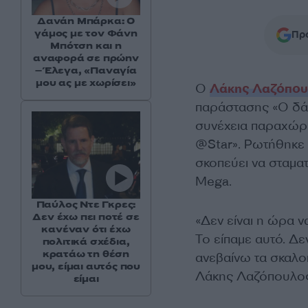
Δανάη Μπάρκα: Ο
γάμος με τον Φάνη
Προ
Μπότση και η
αναφορά σε πρώην
– Έλεγα, «Παναγία
μου ας με χωρίσει»
Ο
Λάκης Λαζόπο
παράστασης «Ο δάσ
συνέχεια παραχώρη
@Star». Ρωτήθηκε γ
σκοπεύει να σταμα
Mega.
Παύλος Ντε Γκρες:
Δεν έχω πει ποτέ σε
«Δεν είναι η ώρα 
κανέναν ότι έχω
Το είπαμε αυτό. Δε
πολιτικά σχέδια,
κρατάω τη θέση
ανεβαίνω τα σκαλοπ
μου, είμαι αυτός που
Λάκης Λαζόπουλος
είμαι