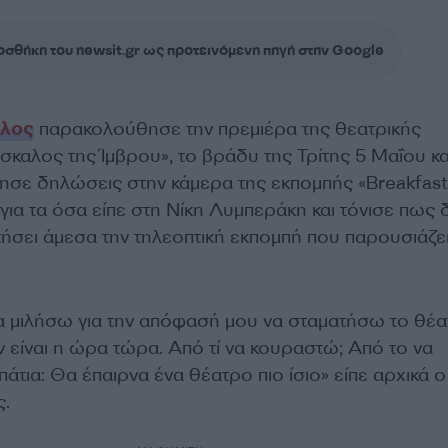
σθήκη του newsit.gr ως προτεινόμενη πηγή στην Google
υλος
παρακολούθησε την πρεμιέρα της θεατρικής
καλος της Ίμβρου», το βράδυ της Τρίτης 5 Μαΐου κα
σε δηλώσεις στην κάμερα της εκπομπής «Breakfast
ια τα όσα είπε στη Νίκη Λυμπεράκη και τόνισε πως 
τήσει άμεσα την τηλεοπτική εκπομπή που παρουσιάζε
να μιλήσω για την απόφασή μου να σταματήσω το θέα
ν είναι η ώρα τώρα. Από τί να κουραστώ; Από το να
άτια: Θα έπαιρνα ένα θέατρο πιο ίσιο» είπε αρχικά ο
.