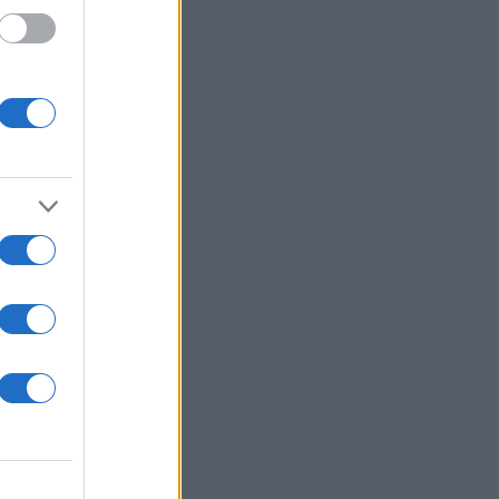
λτα”
 έχει
το
υτό
ου