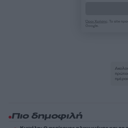
Όροι Χρήσης
. Το site π
Google.
Ακολου
πρώτοι
ημέρα
Πιο δημοφιλή
Κυψέλη: Ο περίεργος ηλικιωμένος και το