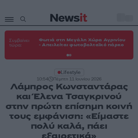
Μετάβαση
σε
o
33
περιεχόμενο
Φω
Φωτιά στη Μεγάλη Χώρα Αγρινίου
Συμβαίνει
πε
- Απειλείται φωτοβολταϊκό πάρκο
τώρα:
εν
Lifestyle
10:54
Πέμπτη 11 Ιουνίου 2026
Λάμπρος Κωνσταντάρας
και Έλενα Τσαγκρινού
στην πρώτη επίσημη κοινή
τους εμφάνιση: «Είμαστε
πολύ καλά, πάει
εξαιρετικά»