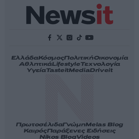
Ελλάδα
Κόσμος
Πολιτική
Οικονομία
Αθλητικά
Lifestyle
Τεχνολογία
Υγεία
Tasteit
Media
Driveit
Πρωτοσέλιδα
Γνώμη
Melas Blog
Καιρός
Παράξενες Ειδήσεις
Nikos Blog
Videos