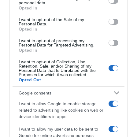
personal data.
grant or deny consent to Google and its third-party tags to
Πιο δημοφιλή
Opted In
use your data for below specified purposes in below Google
consent section.
1
Αυγερινός, Μουτσάτσου και ακόμη 20
I want to opt-out of the Sale of my
Personal Data.
πρώην στελέχη κατά Καρυστιανού: «Δεν
Opted In
αποχωρήσαμε για καρέκλες», αιχμές για
«συγκεντρωτικό μοντέλο»
I want to opt-out of processing my
2
Στη Βρετανία στελέχη του ελληνικού FBI
Personal Data for Targeted Advertising.
για να παραλάβουν την 46χρονη για την
Opted In
τραγωδία της Μαρφίν - Η διαδικασία που
θα ακολουθηθεί
I want to opt-out of Collection, Use,
Retention, Sale, and/or Sharing of my
3
Personal Data that Is Unrelated with the
Ψάθα: «Δεν υπήρξε τεχνικό πρόβλημα με
Purposes for which it was collected.
τα δύο ελικόπτερα» κατέθεσαν ο Βρετανός
Opted Out
χειριστής και ο Έλληνας διερμηνέας
4
Μητσοτάκης στην υπογραφή συμφωνίας
Google consents
για την ηλεκτρική διασύνδεση Ελλάδας –
Κύπρου: «Ισχυρή ψήφος εμπιστοσύνης» η
I want to allow Google to enable storage
είσοδος της Meridiam στην GSI
related to advertising like cookies on web or
5
device identifiers in apps.
«Βαριά καμπάνα» στον 27χρονο τράπερ
που έτρεχε με 182 χιλιόμετρα την ώρα σε
δρόμο με όριο τα 80
I want to allow my user data to be sent to
Google for online advertising purposes.