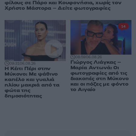
φίλους σε Πάρο και Κουφονήσια, χωρίς τον
Χρήστο Μάστορα – Δείτε φωτογραφίες
14
08:59
06.08.26
Γιώργος Λιάγκας –
09:31
06.08.26
Μαρία Αντωνά: Οι
Η Κέιτι Πέρι στην
φωτογραφίες από τις
Μύκονο: Με ψάθινο
διακοπές στη Μύκονο
καπέλο και γυαλιά
και οι πόζες με φόντο
ηλίου μακριά από τα
το Αιγαίο
φώτα της
δημοσιότητας