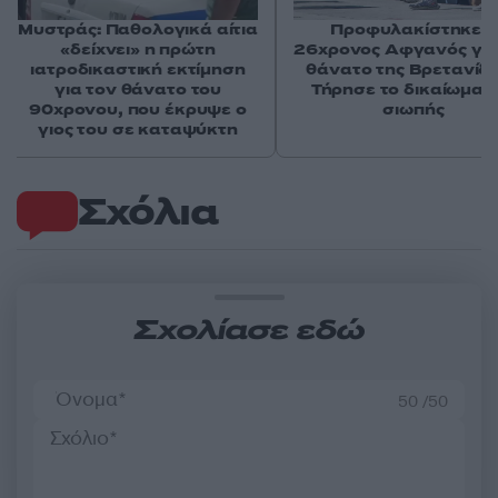
Μυστράς: Παθολογικά αίτια
Προφυλακίστηκε ο
«δείχνει» η πρώτη
26χρονος Αφγανός για
ιατροδικαστική εκτίμηση
θάνατο της Βρετανίδα
για τον θάνατο του
Τήρησε το δικαίωμα τ
90χρονου, που έκρυψε ο
σιωπής
γιος του σε καταψύκτη
Σχόλια
Σχολίασε εδώ
50 /50