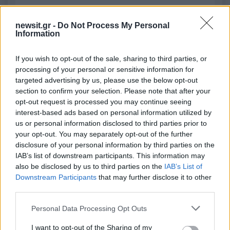
2000 /2000
newsit.gr -
Do Not Process My Personal
Information
Υποβολή σχολίου
If you wish to opt-out of the sale, sharing to third parties, or
Όροι Χρήσης
. Το site προστατεύεται από reCAPTCHA, ισχύουν
Πολιτική Απορρήτου
&
Όροι Χρήσης
της Google.
processing of your personal or sensitive information for
targeted advertising by us, please use the below opt-out
Lifestyle
section to confirm your selection. Please note that after your
ΕΛΕΝΑ ΤΣΑΓΚΡΙΝΟΥ
opt-out request is processed you may continue seeing
ΛΑΜΠΡΟΣ ΚΩΝΣΤΑΝΤΑΡΑΣ
interest-based ads based on personal information utilized by
us or personal information disclosed to third parties prior to
Share:
your opt-out. You may separately opt-out of the further
disclosure of your personal information by third parties on the
IAB’s list of downstream participants. This information may
Ακολουθήστε το Νewsit.gr στο
Google News
και
ενημερωθείτε πρώτοι για όλη την ειδησεογραφία και τα
also be disclosed by us to third parties on the
IAB’s List of
τελευταία νέα
της ημέρας
Downstream Participants
that may further disclose it to other
third parties.
Please note that this website/app uses one or more Google
Personal Data Processing Opt Outs
services and may gather and store information including but
not limited to your visit or usage behaviour. You may click to
I want to opt-out of the Sharing of my