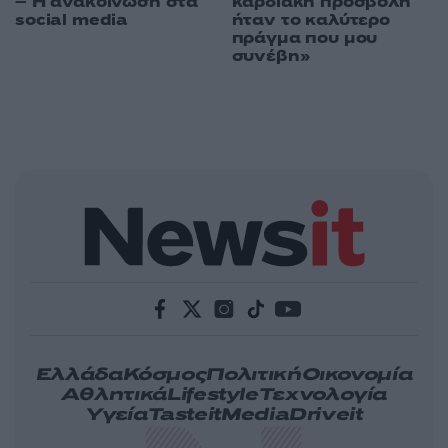
καρδιακή προσβολή
– Η ανακοίνωση στα
ήταν το καλύτερο
social media
πράγμα που μου
συνέβη»
Ελλάδα
Κόσμος
Πολιτική
Οικονομία
Αθλητικά
Lifestyle
Τεχνολογία
Υγεία
Tasteit
Media
Driveit