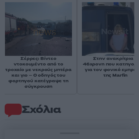
Σέρρες: Βίντεο
Στην ανακρίτρια η
ντοκουμέντο από το
46χρονη που κατηγορε
τροχαίο με νεκρούς μητέρα
για τον φονικό εμπρη
και γιο – Ο οδηγός του
της Marfin
φορτηγού κατέγραψε τη
σύγκρουση
Σχόλια