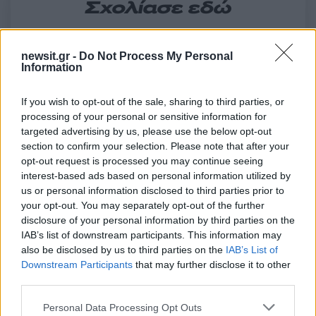
Σχολίασε εδώ
50 /50
newsit.gr -
Do Not Process My Personal
Information
If you wish to opt-out of the sale, sharing to third parties, or
processing of your personal or sensitive information for
targeted advertising by us, please use the below opt-out
2000 /2000
section to confirm your selection. Please note that after your
opt-out request is processed you may continue seeing
Υποβολή σχολίου
interest-based ads based on personal information utilized by
us or personal information disclosed to third parties prior to
Όροι Χρήσης
. Το site προστατεύεται από reCAPTCHA, ισχύουν
your opt-out. You may separately opt-out of the further
Πολιτική Απορρήτου
&
Όροι Χρήσης
της Google.
disclosure of your personal information by third parties on the
Lifestyle
IAB’s list of downstream participants. This information may
LILA
also be disclosed by us to third parties on the
IAB’s List of
Downstream Participants
that may further disclose it to other
Share:
third parties.
Please note that this website/app uses one or more Google
Personal Data Processing Opt Outs
Ακολουθήστε το Νewsit.gr στο
Google News
και