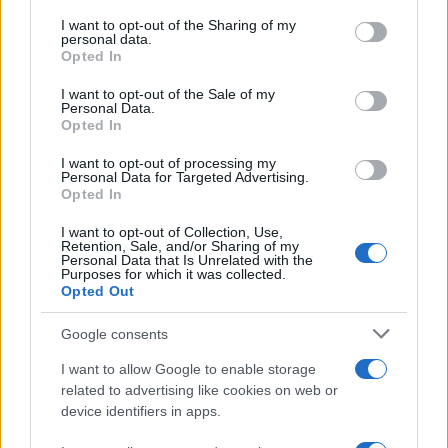
services and may gather and store information including but
ενημερωθείτε πρώτοι για όλη την ειδησεογραφία και τα
not limited to your visit or usage behaviour. You may click to
I want to opt-out of the Sharing of my
τελευταία νέα
της ημέρας
personal data.
grant or deny consent to Google and its third-party tags to
Opted In
use your data for below specified purposes in below Google
consent section.
I want to opt-out of the Sale of my
Personal Data.
Opted In
Πιο δημοφιλή
I want to opt-out of processing my
Personal Data for Targeted Advertising.
Opted In
1
Συγκίνηση στο τελευταίο αντίο στον Λάκη
Χαλκιά: Με την «Φάμπρικα», λαούτο και
I want to opt-out of Collection, Use,
κλαρίνα αποχαιρέτησαν την εμβληματική
Retention, Sale, and/or Sharing of my
φωνή της μεταπολίτευσης
Personal Data that Is Unrelated with the
Purposes for which it was collected.
2
Ο Κώστας Σαμαράς δημοσίευσε μία παιδική
Opted Out
φωτογραφία για την επέτειο θανάτου της
αδελφής του, Λένας
Google consents
3
Δολοφονία Βρετανίδας στην Κυψέλη: Οι
δύο καταθέσεις «κλειδί» της συζύγου του
I want to allow Google to enable storage
26χρονου Αφγανού – Το στίγμα του
related to advertising like cookies on web or
κινητού, η θεία από την Ινδία και τα
device identifiers in apps.
απειλητικά μηνύματα