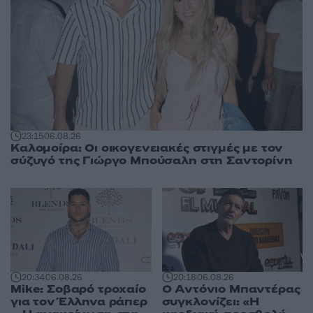
23:15
06.08.26
Καλομοίρα: Οι οικογενειακές στιγμές με τον
σύζυγό της Γιώργο Μπούσαλη στη Σαντορίνη
20:18
06.08.26
20:34
06.08.26
Ο Αντόνιο Μπαντέρας
Mike: Σοβαρό τροχαίο
συγκλονίζει: «Η
για τον Έλληνα ράπερ