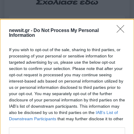
Σχολίασε εδώ
50 /50
newsit.gr -
Do Not Process My Personal
Information
If you wish to opt-out of the sale, sharing to third parties, or
processing of your personal or sensitive information for
2000 /2000
targeted advertising by us, please use the below opt-out
Υποβολή σχολίου
section to confirm your selection. Please note that after your
opt-out request is processed you may continue seeing
interest-based ads based on personal information utilized by
Όροι Χρήσης
. Το site προστατεύεται από reCAPTCHA, ισχύουν
Πολιτική Απορρήτου
&
Όροι Χρήσης
της Google.
us or personal information disclosed to third parties prior to
your opt-out. You may separately opt-out of the further
Lifestyle
disclosure of your personal information by third parties on the
ΜΑΡΙ ΣΑΝΤΑΛ
ΠΑΥΛΟΣ ΝΤΕ ΓΚΡΕΣ
IAB’s list of downstream participants. This information may
also be disclosed by us to third parties on the
IAB’s List of
Share:
Downstream Participants
that may further disclose it to other
third parties.
Ακολουθήστε το Νewsit.gr στο
Google News
και