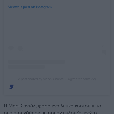
View this post on Instagram
A post shared by Marie- Chantal G (@mariechantal22)
Η Μαρί Σαντάλ, φορά ένα λευκό κοστούμι, το
οποίο συνδύασε με σομόν μπλούζα, ενώ ο