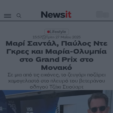
Μετάβαση
σε
o
27
περιεχόμενο
Lifestyle
15:57
Τρίτη 27 Μαΐου 2025
Μαρί Σαντάλ, Παύλος Ντε
Γκρες και Μαρία-Ολυμπία
στο Grand Prix στο
Μονακό
Σε μια από τις εικόνες, το ζευγάρι ποζάρει
χαμογελαστό στο πλευρό του βετεράνου
οδηγού Τζάκι Στιούαρτ