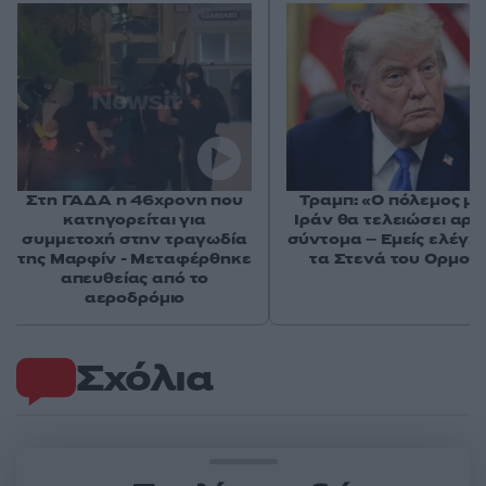
Στη ΓΑΔΑ η 46χρονη που
Τραμπ: «Ο πόλεμος με
κατηγορείται για
Ιράν θα τελειώσει αρκ
συμμετοχή στην τραγωδία
σύντομα – Εμείς ελέγχ
της Μαρφίν - Μεταφέρθηκε
τα Στενά του Ορμού
απευθείας από το
αεροδρόμιο
Σχόλια