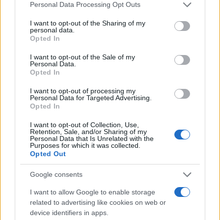
Please note that this website/app uses one or more Google
ενημερωθείτε πρώτοι για όλη την ειδησεογραφία και τα
Personal Data Processing Opt Outs
τελευταία νέα
της ημέρας
services and may gather and store information including but
not limited to your visit or usage behaviour. You may click to
I want to opt-out of the Sharing of my
personal data.
grant or deny consent to Google and its third-party tags to
Opted In
use your data for below specified purposes in below Google
consent section.
I want to opt-out of the Sale of my
Personal Data.
Opted In
Πιο δημοφιλή
I want to opt-out of processing my
1
Έφυγαν οι συνεργάτες, μένει η Μαρία
Personal Data for Targeted Advertising.
Καρυστιανού - Η επόμενη μέρα για την
Opted In
«Ελπίδα για τη Δημοκρατία»
I want to opt-out of Collection, Use,
2
Συγκίνηση στο τελευταίο αντίο στον Λάκη
Retention, Sale, and/or Sharing of my
Χαλκιά: Με την «Φάμπρικα», λαούτο και
Personal Data that Is Unrelated with the
Purposes for which it was collected.
κλαρίνα αποχαιρέτησαν την εμβληματική
Opted Out
φωνή της μεταπολίτευσης
3
Ο Κώστας Σαμαράς δημοσίευσε μία παιδική
Google consents
φωτογραφία για την επέτειο θανάτου της
αδελφής του, Λένας
I want to allow Google to enable storage
4
related to advertising like cookies on web or
Ποιος είναι ο ελληνοκύπριος Sir Ντέμης
Χασάμπης: Από το σκάκι, στο Νόμπελ
device identifiers in apps.