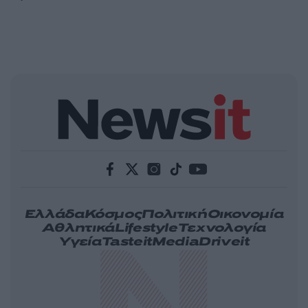
Ελλάδα
Κόσμος
Πολιτική
Οικονομία
Αθλητικά
Lifestyle
Τεχνολογία
Υγεία
Tasteit
Media
Driveit