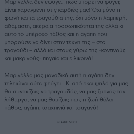
Μαρινέλλα δεν έφυγε… πως μπορεί να φύγει;
Είναι χαραγμένη στις καρδιές μας! Όχι μόνο η
φωνή και τα τραγούδια της, όχι μόνο η λαμπερή,
αδάμαστη, ακέραια προσωπικότητα της αλλά κι
αυτό το υπέροχο πάθος και η αγάπη που
μπορούσε να δίνει στην τέχνη της – στο
τραγούδι – αλλά και στους γύρω της -κοντινούς
και μακρινούς- πηγαία και ειλικρινά!
Μαρινέλλα μας μοναδική αυτή η αγάπη δεν
τελειώνει ούτε φεύγει… Κι από εκεί ψηλά για μας
θα συνεχίζεις να τραγουδάς, να μας ξυπνάς τον
λήθαργο, να μας θυμίζεις πως η ζωή θέλει
πάθος, αγάπη, τσαχπινιά και τσαγανό!
ΔΙΑΦΗΜΙΣΗ