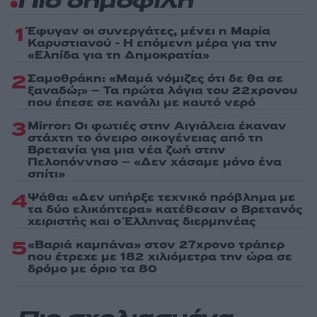
Πιο δημοφιλή
1
Έφυγαν οι συνεργάτες, μένει η Μαρία
Καρυστιανού - Η επόμενη μέρα για την
«Ελπίδα για τη Δημοκρατία»
2
Σαμοθράκη: «Μαμά νόμιζες ότι δε θα σε
ξαναδώ;» – Τα πρώτα λόγια του 22χρονου
που έπεσε σε κανάλι με καυτό νερό
3
Mirror: Οι φωτιές στην Αιγιάλεια έκαναν
στάχτη το όνειρο οικογένειας από τη
Βρετανία για μια νέα ζωή στην
Πελοπόννησο – «Δεν χάσαμε μόνο ένα
σπίτι»
4
Ψάθα: «Δεν υπήρξε τεχνικό πρόβλημα με
τα δύο ελικόπτερα» κατέθεσαν ο Βρετανός
χειριστής και ο Έλληνας διερμηνέας
5
«Βαριά καμπάνα» στον 27χρονο τράπερ
που έτρεχε με 182 χιλιόμετρα την ώρα σε
δρόμο με όριο τα 80