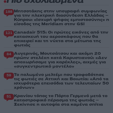
Πιο σχολιασμένα
Μητσοτάκης στην υπογραφή συμφωνίας
198
για την ηλεκτρική διασύνδεση Ελλάδας –
Κύπρου: «Ισχυρή ψήφος εμπιστοσύνης» η
είσοδος της Meridiam στην GSI
Canadair 515: Οι πρώτες εικόνες από την
121
κατασκευή του αεροσκάφους που θα
επιχειρεί και τη νύχτα στα μέτωπα της
φωτιάς
Αυγερινός, Μουτσάτσου και ακόμη 20
84
πρώην στελέχη κατά Καρυστιανού: «Δεν
αποχωρήσαμε για καρέκλες», αιχμές για
«συγκεντρωτικό μοντέλο»
Το πολωμένο μελτέμι που τροφοδότησε
59
τις φωτιές σε Αττική και Βοιωτία: «Από τα
ισχυρότερα επεισόδια των τελευταίων 50
χρόνων»
Κρανίου τόπος το Πόρτο Γερμενό μετά το
51
καταστροφικό πέρασμα της φωτιάς –
Ξεκίνησε η αυτοψία στα καμένα σπίτια