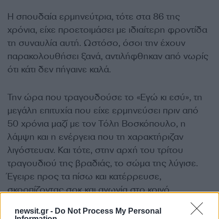
Η σπουδαία ερμηνεύτρια, τότε στα 86 της
χρόνια, είχε προετοιμάσει με ιδιαίτερη φροντίδα
τη συναυλία αυτή. Ωστόσο, όσοι την έχουν
παρακολουθήσει ξανά, αντιλήφθηκαν από νωρίς
ότι κάτι δεν πήγαινε καλά.
Την ώρα που τραγουδούσε το «Εγώ κι εσύ», τη
μεγάλη επιτυχία που είχε ερμηνεύσει πριν από
50 χρόνια μαζί με τον Τόλη Βοσκόπουλο, η
λάμψη και η ενέργεια που τη χαρακτήριζαν
λιγόστευαν. Και τότε, στην αρχή του τρίτου
τραγουδιού της βραδιάς, το σώμα της λύγισε.
Έγειρε προς τα πίσω και κατέρρευσε,
σκορπίζοντας σοκ και αγωνία στο κοινό.
ΔΙΑΦΗΜΙΣΗ
newsit.gr -
Do Not Process My Personal
Information