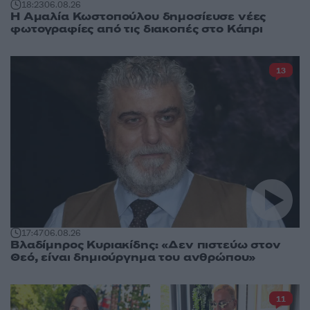
18:23
06.08.26
Η Αμαλία Κωστοπούλου δημοσίευσε νέες
φωτογραφίες από τις διακοπές στο Κάπρι
13
17:47
06.08.26
Βλαδίμηρος Κυριακίδης: «Δεν πιστεύω στον
Θεό, είναι δημιούργημα του ανθρώπου»
11