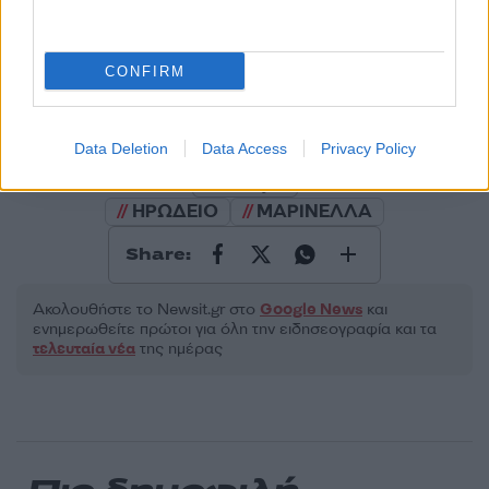
2000 /2000
CONFIRM
Υποβολή σχολίου
Όροι Χρήσης
. Το site προστατεύεται από reCAPTCHA, ισχύουν
Πολιτική Απορρήτου
&
Όροι Χρήσης
της Google.
Data Deletion
Data Access
Privacy Policy
Lifestyle
ΗΡΩΔΕΙΟ
ΜΑΡΙΝΕΛΛΑ
Share:
Ακολουθήστε το Νewsit.gr στο
Google News
και
ενημερωθείτε πρώτοι για όλη την ειδησεογραφία και τα
τελευταία νέα
της ημέρας