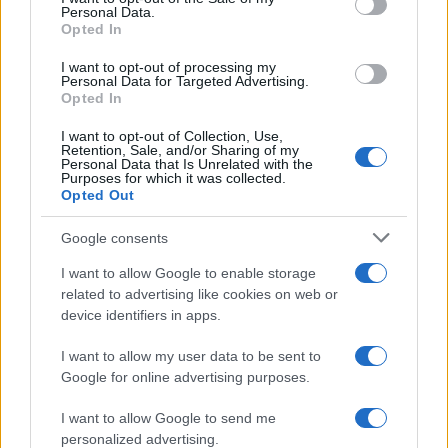
Personal Data.
Opted In
Μαρινέλλα: Η επιθυμία της
Ο Γιώργος Θεοφάνο
οικογένειας για την κηδεία
βούρκωσε για την
I want to opt-out of processing my
Personal Data for Targeted Advertising.
της μεγάλης ντίβας – Σε
Μαρινέλλα: Αν ήταν 
Opted In
στενό κύκλο η ταφή της
θα μου έλεγε «σήκωσε
κεφάλι και πάμε»
I want to opt-out of Collection, Use,
Retention, Sale, and/or Sharing of my
Personal Data that Is Unrelated with the
Purposes for which it was collected.
Σχόλια
Opted Out
Google consents
I want to allow Google to enable storage
related to advertising like cookies on web or
Σχολίασε εδώ
device identifiers in apps.
I want to allow my user data to be sent to
50 /50
Google for online advertising purposes.
I want to allow Google to send me
personalized advertising.