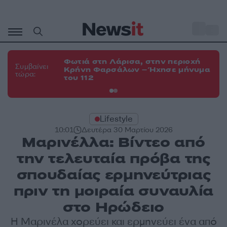
Μετάβαση
σε
o
34
περιεχόμενο
Φωτιά στη Λάρισα, στην περιοχή
Φω
Συμβαίνει
Κρήνη Φαρσάλων – Ήχησε μήνυμα
Κο
τώρα:
του 112
α
Lifestyle
10:01
Δευτέρα 30 Μαρτίου 2026
Μαρινέλλα: Βίντεο από
την τελευταία πρόβα της
σπουδαίας ερμηνεύτριας
πριν τη μοιραία συναυλία
στο Ηρώδειο
Η Μαρινέλα χορεύει και ερμηνεύει ένα από