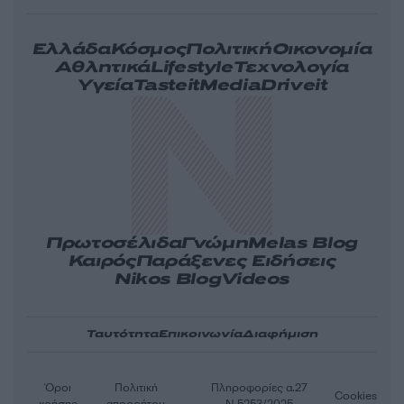
Ελλάδα
Κόσμος
Πολιτική
Οικονομία
Αθλητικά
Lifestyle
Τεχνολογία
Υγεία
Tasteit
Media
Driveit
Πρωτοσέλιδα
Γνώμη
Melas Blog
Καιρός
Παράξενες Ειδήσεις
Nikos Blog
Videos
Ταυτότητα
Επικοινωνία
Διαφήμιση
Όροι
Πολιτική
Πληροφορίες α.27
Cookies
χρήσης
απορρήτου
Ν.5253/2025