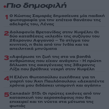
Πιο δημοφιλή
1
Ο Κώστας Σαμαράς δημοσίευσε μία παιδική
φωτογραφία για την επέτειο θανάτου της
αδελφής του, Λένας
2
Δολοφονία Βρετανίδας στην Κυψέλη: Οι
δύο καταθέσεις «κλειδί» της συζύγου του
26χρονου Αφγανού – Το στίγμα του
κινητού, η θεία από την Ινδία και τα
απειλητικά μηνύματα
3
«Αφιέρωσε τη ζωή της στο να βοηθά
ανθρώπους που είχαν ανάγκη» - Η πρώτη
δήλωση της οικογένειας της 38χρονης
Λίζα που βρέθηκε νεκρή στην Κυψέλη
4
Η Ελένη Φωτοπούλου ευχήθηκε για τη
γιορτή του Άκη Παυλόπουλου: «Δεκαπέντε
χρόνια μου διδάσκει υπομονή και αγάπη»
5
Canadair 515: Οι πρώτες εικόνες από την
κατασκευή του αεροσκάφους που θα
επιχειρεί και τη νύχτα στα μέτωπα της
φωτιάς