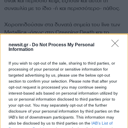
σνακ και περίσσιο κέφι, έζησαν και αυτοί τη
συναυλία με το ίδιο -ή και περισσότερο- πάθος.
Χοροπηδούσαν στα δυνατά σημεία του live των
Metallica -όπως στο Creeping Death και το
Master of Puppets, έστηναν τα δικά τους ‘mosh
newsit.gr -
Do Not Process My Personal
pits’, χόρεψαν τον «Ζορμπά», έκλεισαν τα μάτια
Information
και αγκαλιάζονταν στις μπαλάντες, όπως το
Nothing Else Matters και το Unforgiven.
If you wish to opt-out of the sale, sharing to third parties, or
processing of your personal or sensitive information for
targeted advertising by us, please use the below opt-out
Άλλοι, κυρίως νεότεροι, έβρισκαν υψηλότερα
section to confirm your selection. Please note that after your
σημεία να σκαρφαλώσουν, και
«έκλεβαν» ματιές
opt-out request is processed you may continue seeing
interest-based ads based on personal information utilized by
από τις οθόνες που είχαν στηθεί εντός του
us or personal information disclosed to third parties prior to
σταδίου και απολάμβαναν τα φωτορρυθμικά
your opt-out. You may separately opt-out of the further
και τις φλόγες.
disclosure of your personal information by third parties on the
IAB’s list of downstream participants. This information may
also be disclosed by us to third parties on the
IAB’s List of