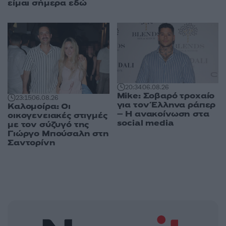
είμαι σήμερα εδώ
20:34
06.08.26
Mike: Σοβαρό τροχαίο
23:15
06.08.26
για τον Έλληνα ράπερ
Καλομοίρα: Οι
– Η ανακοίνωση στα
οικογενειακές στιγμές
social media
με τον σύζυγό της
Γιώργο Μπούσαλη στη
Σαντορίνη