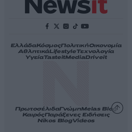
Ελλάδα
Κόσμος
Πολιτική
Οικονομία
Αθλητικά
Lifestyle
Τεχνολογία
Υγεία
Tasteit
Media
Driveit
Πρωτοσέλιδα
Γνώμη
Melas Blog
Καιρός
Παράξενες Ειδήσεις
Nikos Blog
Videos