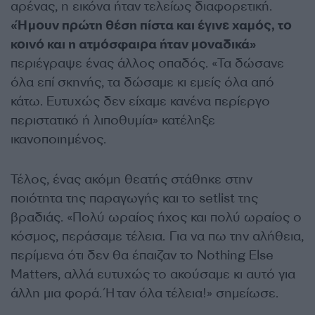
αρένας, η εικόνα ήταν τελείως διαφορετική.
«Ήμουν πρώτη θέση πίστα και έγινε χαμός, το
κοινό και η ατμόσφαιρα ήταν μοναδικά»
περιέγραψε ένας άλλος οπαδός. «Τα δώσανε
όλα επί σκηνής, τα δώσαμε κι εμείς όλα από
κάτω. Ευτυχώς δεν είχαμε κανένα περίεργο
περιστατικό ή λιποθυμία» κατέληξε
ικανοποιημένος.
Τέλος, ένας ακόμη θεατής στάθηκε στην
ποιότητα της παραγωγής και το setlist της
βραδιάς. «Πολύ ωραίος ήχος και πολύ ωραίος ο
κόσμος, περάσαμε τέλεια. Για να πω την αλήθεια,
περίμενα ότι δεν θα έπαιζαν το Nothing Else
Matters, αλλά ευτυχώς το ακούσαμε κι αυτό για
άλλη μια φορά. Ήταν όλα τέλεια!» σημείωσε.