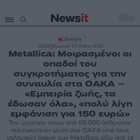
Μετάβαση
σε
o
30
περιεχόμενο
Lifestyle
19:20
Κυριακή 10 Μαΐου 2026
Metallica: Μοιρασμένοι οι
οπαδοί του
συγκροτήματος για την
συναυλία στα ΟΑΚΑ –
«Εμπειρία ζωής, τα
έδωσαν όλα», «πολύ λίγη
εμφάνιση για 150 ευρώ»
Την ώρα που πάνω από 80.000 άνθρωποι
«χτυπιούνταν» μέσα στο ΟΑΚΑ υπό τους
σκληρούς ήχους των Metallica, έξω από το