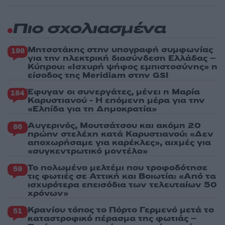
Πιο σχολιασμένα
Μητσοτάκης στην υπογραφή συμφωνίας
198
για την ηλεκτρική διασύνδεση Ελλάδας –
Κύπρου: «Ισχυρή ψήφος εμπιστοσύνης» η
είσοδος της Meridiam στην GSI
Έφυγαν οι συνεργάτες, μένει η Μαρία
184
Καρυστιανού - Η επόμενη μέρα για την
«Ελπίδα για τη Δημοκρατία»
Αυγερινός, Μουτσάτσου και ακόμη 20
86
πρώην στελέχη κατά Καρυστιανού: «Δεν
αποχωρήσαμε για καρέκλες», αιχμές για
«συγκεντρωτικό μοντέλο»
Το πολωμένο μελτέμι που τροφοδότησε
59
τις φωτιές σε Αττική και Βοιωτία: «Από τα
ισχυρότερα επεισόδια των τελευταίων 50
χρόνων»
Κρανίου τόπος το Πόρτο Γερμενό μετά το
51
καταστροφικό πέρασμα της φωτιάς –