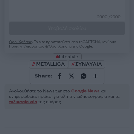
2000 /2000
Υποβολή σχολίου
Όροι Χρήσης
. Το site προστατεύεται από reCAPTCHA, ισχύουν
Πολιτική Απορρήτου
&
Όροι Χρήσης
της Google.
Lifestyle
METALLICA
ΣΥΝΑΥΛΙΑ
Share:
Ακολουθήστε το Νewsit.gr στο
Google News
και
ενημερωθείτε πρώτοι για όλη την ειδησεογραφία και τα
τελευταία νέα
της ημέρας