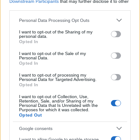
Downstream Participants
that may further disclose it to other
third parties.
Please note that this website/app uses one or more Google
Personal Data Processing Opt Outs
services and may gather and store information including but
not limited to your visit or usage behaviour. You may click to
I want to opt-out of the Sharing of my
personal data.
grant or deny consent to Google and its third-party tags to
Opted In
use your data for below specified purposes in below Google
consent section.
«Σύμμαχός» τους ήταν τα
I want to opt-out of the Sale of my
τρομακτικά υψηλά
Personal Data.
ντεσιμπέλ του ηχοσυστήματος
που είχαν στήσει
Opted In
οι διοργανωτές και η παραγωγή, που έκαναν τον
I want to opt-out of processing my
ήχο της συναυλίας να ακούγεται κρυστάλλινα και
Personal Data for Targeted Advertising.
Opted In
στο εξωτερικό του σταδίου. Παρά τις ελπίδες ότι
θα ανοίξουν οι πύλες προς το τέλος του live
I want to opt-out of Collection, Use,
Retention, Sale, and/or Sharing of my
-όπως γινόταν πολλές φορές στο παρελθόν-
Personal Data that Is Unrelated with the
Purposes for which it was collected.
κάτι τέτοιο δεν συνέβη και αμέσως μετά τη λήξη
Opted Out
της συναυλίας, έγιναν ένα με όσους έφευγαν.
Google consents
ΔΙΑΦΗΜΙΣΗ
I want to allow Google to enable storage