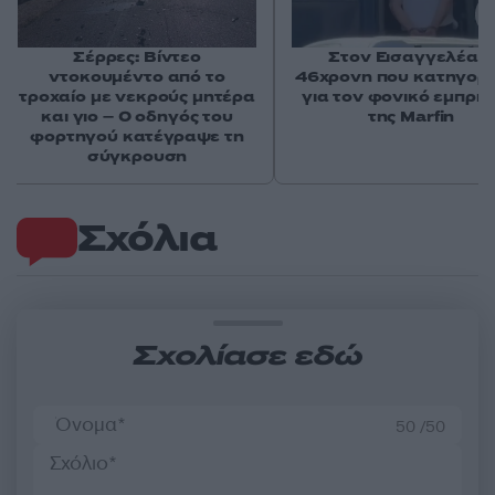
Σέρρες: Βίντεο
Στον Εισαγγελέα η
ντοκουμέντο από το
46χρονη που κατηγορε
τροχαίο με νεκρούς μητέρα
για τον φονικό εμπρη
και γιο – Ο οδηγός του
της Marfin
φορτηγού κατέγραψε τη
σύγκρουση
Σχόλια
Σχολίασε εδώ
50 /50