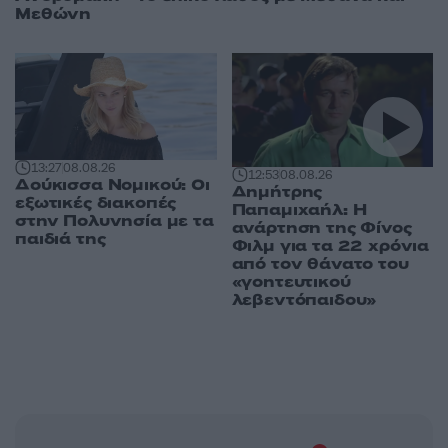
Μεθώνη
13:27
08.08.26
12:53
08.08.26
Δούκισσα Νομικού: Οι
Δημήτρης
εξωτικές διακοπές
Παπαμιχαήλ: Η
στην Πολυνησία με τα
ανάρτηση της Φίνος
παιδιά της
Φιλμ για τα 22 χρόνια
από τον θάνατο του
«γοητευτικού
λεβεντόπαιδου»