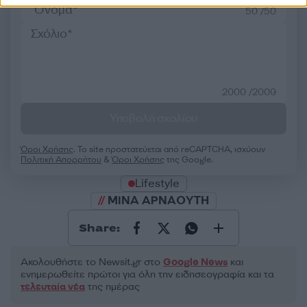
50 /50
2000 /2000
Υποβολή σχολίου
Όροι Χρήσης
. Το site προστατεύεται από reCAPTCHA, ισχύουν
Πολιτική Απορρήτου
&
Όροι Χρήσης
της Google.
Lifestyle
ΜΙΝΑ ΑΡΝΑΟΥΤΗ
Share:
Ακολουθήστε το Νewsit.gr στο
Google News
και
ενημερωθείτε πρώτοι για όλη την ειδησεογραφία και τα
τελευταία νέα
της ημέρας