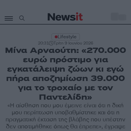
Μετάβαση
σε
o
35
περιεχόμενο
Lifestyle
20:31
Τρίτη 9 Ιουνίου 2026
Μίνα Αρναούτη: «270.000
ευρώ πρόστιμο για
εγκατάλειψη ζώων κι εγώ
πήρα αποζημίωση 39.000
για το τροχαίο με τον
Παντελίδη»
«Η αίσθηση που μου έμεινε είναι ότι η δική
μου περίπτωση υποβαθμίστηκε και ότι η
πραγματική έκταση της βλάβης που υπέστην
δεν αποτιμήθηκε όπως θα έπρεπε», έγραψε