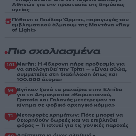
Αθηνών για την προστασία της δημόσιας
υγείας
5
Πέθανε ο Γουίλιαμ Όρμπιτ, παραγωγός του
εμβληματικού άλμπουμ της Μαντόνα «Ray
of Light»
Πιο σχολιασμένα
Marfin: Η 46χρονη πήρε προθεσμία για
101
να απολογηθεί την Τρίτη – «Είναι αθώα,
συμμετείχε στη διαδήλωση όπως και
100.000 άτομα»
Βγήκαν ξανά τα μαχαίρια στην Ελπίδα
94
για τη Δημοκρατία: «Καρυστιανού,
Γρατσία και Γαλανός μετέτρεψαν το
κίνημα σε φοβικό αρχηγικό κόμμα»
Μεταφορές χρημάτων: Πότε μπορεί να
71
θεωρηθούν δωρεές και να επιβληθεί
φόρος – Τι ισχυεί για τις γονικές παροχές
Απίστευτο κι όμως αληθινό -