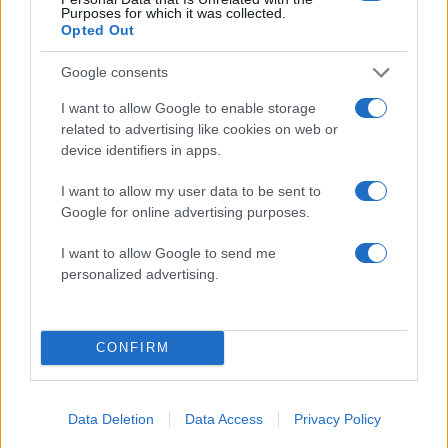
Purposes for which it was collected.
Opted Out
Google consents
I want to allow Google to enable storage
related to advertising like cookies on web or
Καιρός «hot – dry – windy»
Σε 57χρονη αγνοούμ
device identifiers in apps.
τις επόμενες 48 ώρες:
από την Κυψέλη ανήκε
Αυξημένος ο κίνδυνος
σορός που βρέθηκε σ
φωτιάς, συναγερμός σε 6
Λυκαβηττό - Από πτώσ
I want to allow my user data to be sent to
περιφέρειες
θάνατός της
Google for online advertising purposes.
I want to allow Google to send me
personalized advertising.
Σχόλια
CONFIRM
Σχολίασε εδώ
Data Deletion
Data Access
Privacy Policy