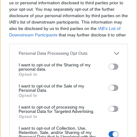
us or personal information disclosed to third parties prior to
κόστισε τη ζωή του Παντελή Παντελίδη
.
your opt-out. You may separately opt-out of the further
disclosure of your personal information by third parties on the
ΔΙΑΦΗΜΙΣΗ
IAB’s list of downstream participants. This information may
also be disclosed by us to third parties on the
IAB’s List of
Downstream Participants
that may further disclose it to other
third parties.
Please note that this website/app uses one or more Google
Personal Data Processing Opt Outs
services and may gather and store information including but
not limited to your visit or usage behaviour. You may click to
I want to opt-out of the Sharing of my
personal data.
grant or deny consent to Google and its third-party tags to
Opted In
use your data for below specified purposes in below Google
consent section.
I want to opt-out of the Sale of my
Personal Data.
Opted In
I want to opt-out of processing my
Personal Data for Targeted Advertising.
Αν τα χάσατε
Opted In
I want to opt-out of Collection, Use,
Retention, Sale, and/or Sharing of my
Personal Data that Is Unrelated with the