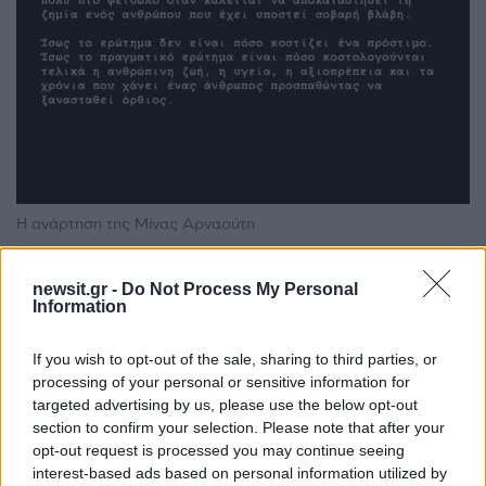
Η ανάρτηση της Μίνας Αρναούτη
«Αισθάνομαι ότι η ζωή μου καθυστερεί, υπάρχει
newsit.gr -
Do Not Process My Personal
ψήγμα ότι δεν λέω την αλήθεια. Ο κόσμος δεν
Information
μπορεί να αποδεχθεί ότι ο Παντελής Παντελίδης
If you wish to opt-out of the sale, sharing to third parties, or
οδηγούσε. Δύο άνθρωποι έκαναν ψευδή
processing of your personal or sensitive information for
κατάθεση, είπαν πράγματα που δεν έγιναν ποτέ
targeted advertising by us, please use the below opt-out
και πλέον πρέπει να τελειώσει η ιστορία και να
section to confirm your selection. Please note that after your
opt-out request is processed you may continue seeing
αποδοθούν ευθύνες»,
είχε πει σε συνέντευξή
interest-based ads based on personal information utilized by
της η Μίνα Αρναούτη για το τροχαίο που