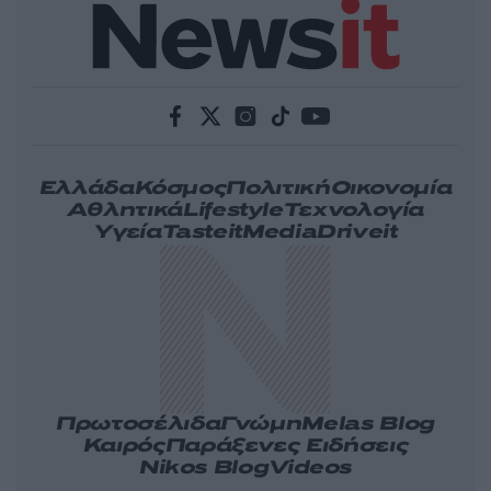
Ελλάδα
Κόσμος
Πολιτική
Οικονομία
Αθλητικά
Lifestyle
Τεχνολογία
Υγεία
Tasteit
Media
Driveit
Πρωτοσέλιδα
Γνώμη
Melas Blog
Καιρός
Παράξενες Ειδήσεις
Nikos Blog
Videos