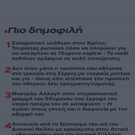
Πιο δημοφιλή
1
Σοκαριστική υπόθεση στην Κρήτη:
Τουρίστας ρωτούσε πόσο να πληρώσει για
να ασελγήσει σε 10χρονο κορίτσι - Το παιδί
καθόταν αμέριμνο σε αυλή επιχείρησης
2
Δεν ήταν μόνο η ταχύτητα που οδήγησε
στο τροχαίο στις Σέρρες με νεκρούς μητέρα
και γιο - «Ίσως κάτι απέσπασε την προσοχή
του οδηγού» λέει πραγματογνώμονας
3
Μυστράς: Αλλαγή στην υπερασπιστική
γραμμή του 55χρονου που έκρυψε τον
νεκρό πατέρα του σε καταψύκτη – Η
αγάπη στους γονείς και η διαφωνία με την
αδερφή του
4
Ανησυχία από το ξέσπασμα του ιού του
Δυτικού Νείλου με κρούσματα στην Αττική
- «Καμπανάκι» από τον Ιατρικό Σύλλογο