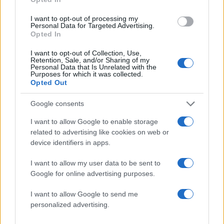
ΝΑΤΑΣΑ ΘΕΟΔΩΡΙΔΟΥ
I want to opt-out of processing my
ΠΑΝΟΣ ΚΑΤΣΑΡΙΔΗΣ
Personal Data for Targeted Advertising.
Opted In
Share:
I want to opt-out of Collection, Use,
Retention, Sale, and/or Sharing of my
Personal Data that Is Unrelated with the
Ακολουθήστε το Νewsit.gr στο
Google News
και
Purposes for which it was collected.
ενημερωθείτε πρώτοι για όλη την ειδησεογραφία και τα
Opted Out
τελευταία νέα
της ημέρας
Google consents
I want to allow Google to enable storage
related to advertising like cookies on web or
device identifiers in apps.
Πιο δημοφιλή
I want to allow my user data to be sent to
1
Ryanair: «Ένα κομμάτι του προσώπου του
Google for online advertising purposes.
ήταν σαν πλαστελίνη», συγκλονίζει η
επιβάτιδα που έσωσε τον Σέρβο όταν
I want to allow Google to send me
έσπασε το παράθυρο του αεροπλάνου
personalized advertising.
2
Ανησυχία από το ξέσπασμα του ιού του
Δυτικού Νείλου με κρούσματα στην Αττική