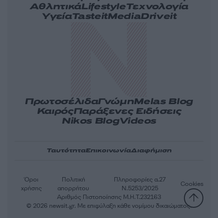
Αθλητικά
Lifestyle
Τεχνολογία
Υγεία
Tasteit
Media
Driveit
Πρωτοσέλιδα
Γνώμη
Melas Blog
Καιρός
Παράξενες Ειδήσεις
Nikos Blog
Videos
Ταυτότητα
Επικοινωνία
Διαφήμιση
Όροι
Πολιτική
Πληροφορίες α.27
Cookies
χρήσης
απορρήτου
Ν.5253/2025
Αριθμός Πιστοποίησης Μ.Η.Τ.232163
© 2026 newsit.gr. Με επιφύλαξη κάθε νομίμου δικαιώματος.