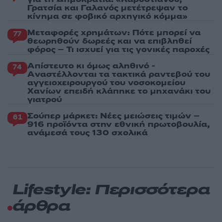
Γρατσία και Γαλανός μετέτρεψαν το
κίνημα σε φοβικό αρχηγικό κόμμα»
Μεταφορές χρημάτων: Πότε μπορεί να
77
θεωρηθούν δωρεές και να επιβληθεί
φόρος – Τι ισχυεί για τις γονικές παροχές
Απίστευτο κι όμως αληθινό -
74
Aναστέλλονται τα τακτικά ραντεβού του
αγγειοχειρουργού του νοσοκομείου
Χανίων επειδή κλάπηκε το μηχανάκι του
γιατρού
Σούπερ μάρκετ: Νέες μειώσεις τιμών –
61
916 προϊόντα στην εθνική πρωτοβουλία,
ανάμεσά τους 130 σχολικά
Lifestyle: Περισσότερα
άρθρα