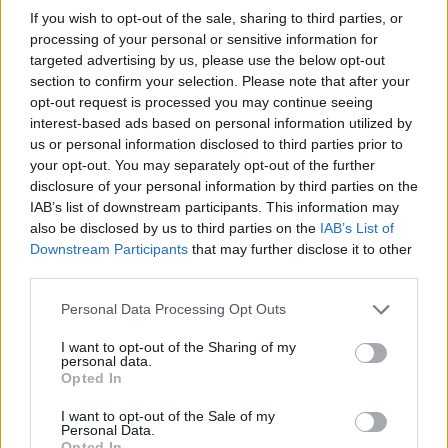
If you wish to opt-out of the sale, sharing to third parties, or
processing of your personal or sensitive information for
targeted advertising by us, please use the below opt-out
section to confirm your selection. Please note that after your
Σχολίασε εδώ
opt-out request is processed you may continue seeing
interest-based ads based on personal information utilized by
us or personal information disclosed to third parties prior to
your opt-out. You may separately opt-out of the further
50 /50
disclosure of your personal information by third parties on the
IAB’s list of downstream participants. This information may
also be disclosed by us to third parties on the
IAB’s List of
Downstream Participants
that may further disclose it to other
third parties.
2000 /2000
Please note that this website/app uses one or more Google
Personal Data Processing Opt Outs
Υποβολή σχολίου
services and may gather and store information including but
not limited to your visit or usage behaviour. You may click to
I want to opt-out of the Sharing of my
personal data.
grant or deny consent to Google and its third-party tags to
Όροι Χρήσης
. Το site προστατεύεται από reCAPTCHA, ισχύουν
Opted In
Πολιτική Απορρήτου
&
Όροι Χρήσης
της Google.
use your data for below specified purposes in below Google
consent section.
I want to opt-out of the Sale of my
Lifestyle
Personal Data.
ΚΩΝΣΤΑΝΤΙΝΟΥΠΛΗ
ΚΩΣΤΑΣ ΤΣΟΥΡΟΣ
Opted In