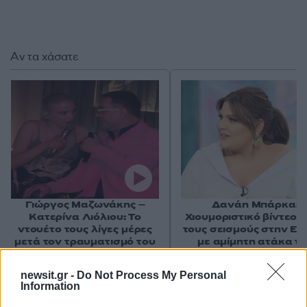
Αν τα χάσατε
Γιώργος Μαζωνάκης –
Δανάη Μπάρκα:
Κατερίνα Λιόλιου: Το
Χιουμοριστικό βίντεο 
ντουέτο τους λίγες μέρες
τους σεισμούς στην Εύ
μετά τον τραυματισμό του
με αμίμητη ατάκα τη
τραγουδιστή
Κατιάνας Μπαλανίκ
newsit.gr -
Do Not Process My Personal
Information
Σχόλια