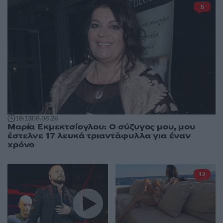
5
19:13
08.08.26
Μαρία Εκμεκτσίογλου: O σύζυγος μου, μου
έστελνε 17 λευκά τριαντάφυλλα για έναν
χρόνο
12