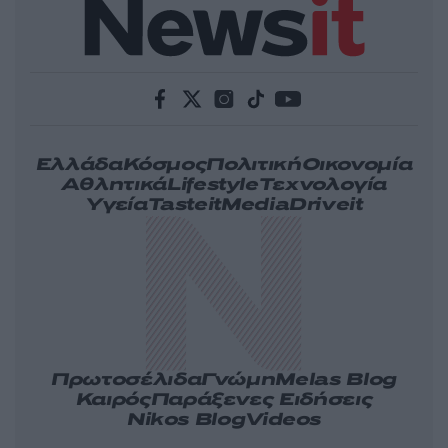
Ελλάδα
Κόσμος
Πολιτική
Οικονομία
Αθλητικά
Lifestyle
Τεχνολογία
Υγεία
Tasteit
Media
Driveit
Πρωτοσέλιδα
Γνώμη
Melas Blog
Καιρός
Παράξενες Ειδήσεις
Nikos Blog
Videos