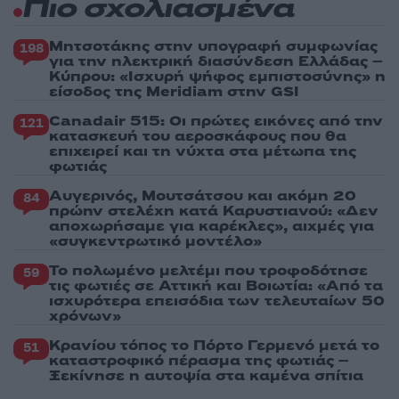
Πιο σχολιασμένα
Μητσοτάκης στην υπογραφή συμφωνίας
198
για την ηλεκτρική διασύνδεση Ελλάδας –
Κύπρου: «Ισχυρή ψήφος εμπιστοσύνης» η
είσοδος της Meridiam στην GSI
Canadair 515: Οι πρώτες εικόνες από την
121
κατασκευή του αεροσκάφους που θα
επιχειρεί και τη νύχτα στα μέτωπα της
φωτιάς
Αυγερινός, Μουτσάτσου και ακόμη 20
84
πρώην στελέχη κατά Καρυστιανού: «Δεν
αποχωρήσαμε για καρέκλες», αιχμές για
«συγκεντρωτικό μοντέλο»
Το πολωμένο μελτέμι που τροφοδότησε
59
τις φωτιές σε Αττική και Βοιωτία: «Από τα
ισχυρότερα επεισόδια των τελευταίων 50
χρόνων»
Κρανίου τόπος το Πόρτο Γερμενό μετά το
51
καταστροφικό πέρασμα της φωτιάς –
Ξεκίνησε η αυτοψία στα καμένα σπίτια