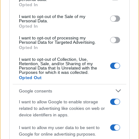
grant or deny consent to Google and its third-party tags to
Opted In
«Αφιέρωσε τη ζωή της στο
Πρόσκρουση πυραύλου
use your data for below specified purposes in below Google
να βοηθά ανθρώπους που
SpaceX στη Σελήνη: 
consent section.
I want to opt-out of the Sale of my
είχαν ανάγκη» - Η πρώτη
εικόνες πριν και μετ
Personal Data.
δήλωση της οικογένειας
Opted In
της 38χρονης Λίζα που
βρέθηκε νεκρή στην
I want to opt-out of processing my
Κυψέλη
Personal Data for Targeted Advertising.
Opted In
Σχόλια
I want to opt-out of Collection, Use,
Retention, Sale, and/or Sharing of my
Personal Data that Is Unrelated with the
Purposes for which it was collected.
Opted Out
Google consents
Σχολίασε εδώ
I want to allow Google to enable storage
related to advertising like cookies on web or
device identifiers in apps.
50 /50
I want to allow my user data to be sent to
Google for online advertising purposes.