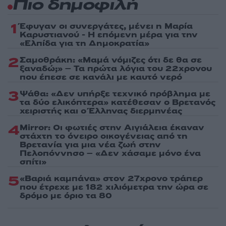
Πιο δημοφιλή
1
Έφυγαν οι συνεργάτες, μένει η Μαρία
Καρυστιανού - Η επόμενη μέρα για την
«Ελπίδα για τη Δημοκρατία»
2
Σαμοθράκη: «Μαμά νόμιζες ότι δε θα σε
ξαναδώ;» – Τα πρώτα λόγια του 22χρονου
που έπεσε σε κανάλι με καυτό νερό
3
Ψάθα: «Δεν υπήρξε τεχνικό πρόβλημα με
τα δύο ελικόπτερα» κατέθεσαν ο Βρετανός
χειριστής και ο Έλληνας διερμηνέας
4
Mirror: Οι φωτιές στην Αιγιάλεια έκαναν
στάχτη το όνειρο οικογένειας από τη
Βρετανία για μια νέα ζωή στην
Πελοπόννησο – «Δεν χάσαμε μόνο ένα
σπίτι»
5
«Βαριά καμπάνα» στον 27χρονο τράπερ
που έτρεχε με 182 χιλιόμετρα την ώρα σε
δρόμο με όριο τα 80