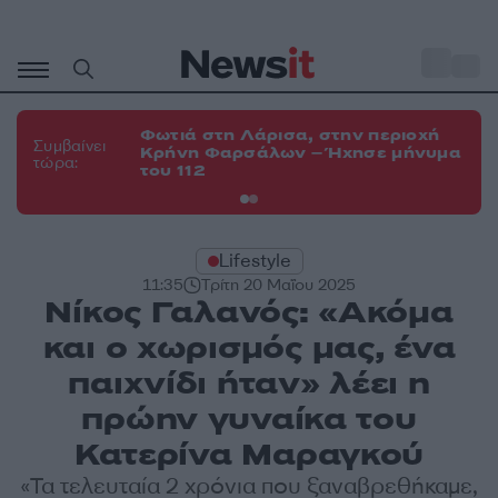
Μετάβαση
σε
o
34
περιεχόμενο
Φωτιά στη Λάρισα, στην περιοχή
Φω
Συμβαίνει
Κρήνη Φαρσάλων – Ήχησε μήνυμα
Κο
τώρα:
του 112
α
Lifestyle
11:35
Τρίτη 20 Μαΐου 2025
Νίκος Γαλανός: «Ακόμα
και ο χωρισμός μας, ένα
παιχνίδι ήταν» λέει η
πρώην γυναίκα του
Κατερίνα Μαραγκού
«Τα τελευταία 2 χρόνια που ξαναβρεθήκαμε,