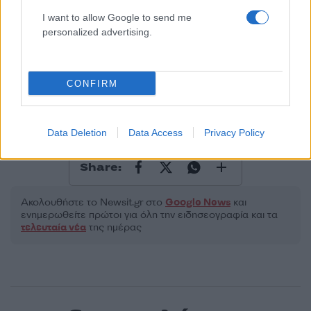
I want to allow Google to send me
2000 /2000
personalized advertising.
Υποβολή σχολίου
CONFIRM
Όροι Χρήσης
. Το site προστατεύεται από reCAPTCHA, ισχύουν
Πολιτική Απορρήτου
&
Όροι Χρήσης
της Google.
Lifestyle
Data Deletion
Data Access
Privacy Policy
ΝΙΚΟΣ ΓΑΛΑΝΟΣ
Share:
Ακολουθήστε το Νewsit.gr στο
Google News
και
ενημερωθείτε πρώτοι για όλη την ειδησεογραφία και τα
τελευταία νέα
της ημέρας