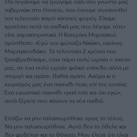
Θα πηγαίναμε να τρώγαμε πάλι στο γνωστό μας
ταβερνάκι στο Θησείο, που έχουμε συναντηθεί
τον τελευταίο καιρό κάποιες φορές. Είχαμε
κρατήσει αυτά τα παιδικά μας που λέγαμε τότε»
είπε χαρακτηριστικά. Η Κατερίνα Μαραγκού
πρόσθεσε: «Εγώ τον φώναζα Νικάκη, εκείνος
Μαραγκουδάκι». Τα τελευταία 2 χρόνια που
ξαναβρεθήκαμε, ήταν πάρα πολύ ωραία η σχέση
μας, σε ένα πολύ ωραίο φιλικό επίπεδο αλλά με
στοργή και αγάπη. Βαθιά αγάπη. Ακόμα κι ο
χωρισμός μας ένα παιχνίδι ήταν, επί της ουσίας.
Ένα εγωιστικό παιχνίδι «γιατί εσύ και όχι εγώ»,
αυτά ξέρετε που κάνουν τα νέα παιδιά.
Ελπίζω να μην ταλαιπωρήθηκε προς το τέλος.
Να μην ταλαιπωρήθηκε. Αυτό δεν το ήθελε και
δεν φοβόταν και το θάνατο. Μου έλεγε ότι είναι