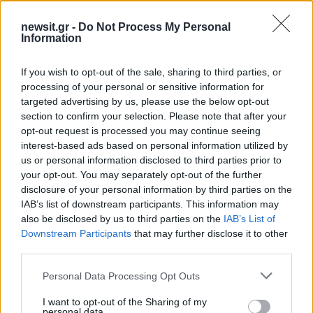
newsit.gr -
Do Not Process My Personal
Information
If you wish to opt-out of the sale, sharing to third parties, or
processing of your personal or sensitive information for
targeted advertising by us, please use the below opt-out
section to confirm your selection. Please note that after your
opt-out request is processed you may continue seeing
interest-based ads based on personal information utilized by
us or personal information disclosed to third parties prior to
Αν τα χάσατε
your opt-out. You may separately opt-out of the further
disclosure of your personal information by third parties on the
IAB’s list of downstream participants. This information may
also be disclosed by us to third parties on the
IAB’s List of
Downstream Participants
that may further disclose it to other
third parties.
Please note that this website/app uses one or more Google
Personal Data Processing Opt Outs
services and may gather and store information including but
not limited to your visit or usage behaviour. You may click to
I want to opt-out of the Sharing of my
personal data.