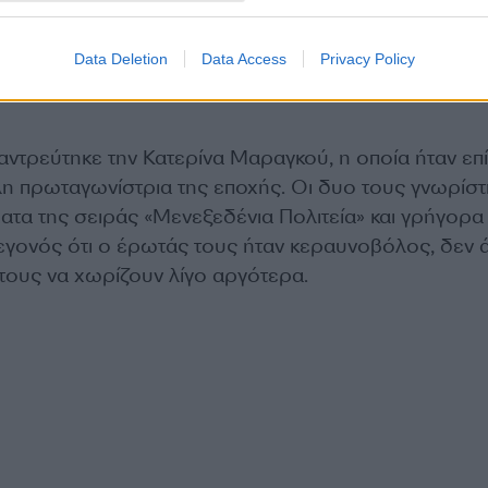
Data Deletion
Data Access
Privacy Policy
αντρεύτηκε την Κατερίνα Μαραγκού, η οποία ήταν επ
λη πρωταγωνίστρια της εποχής. Οι δυο τους γνωρίστ
ατα της σειράς «Μενεξεδένια Πολιτεία» και γρήγορα 
γεγονός ότι ο έρωτάς τους ήταν κεραυνοβόλος, δεν 
 τους να χωρίζουν λίγο αργότερα.