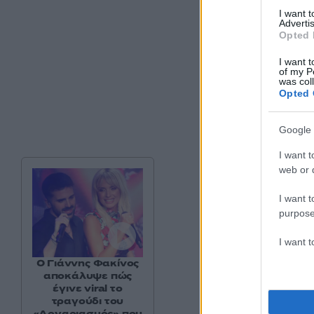
I want 
Advertis
Opted 
I want t
of my P
was col
Opted 
Google 
I want t
web or d
I want t
purpose
I want 
Ο Γιάννης Φακίνος
αποκάλυψε πώς
έγινε viral το
τραγούδι του
«Λογαριασμός» που