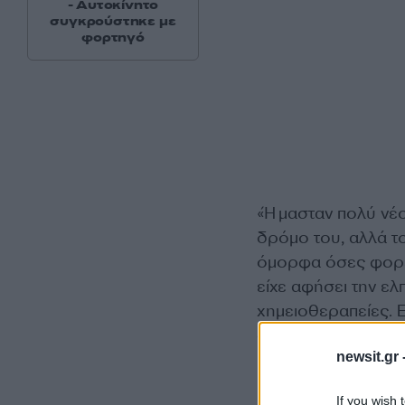
- Αυτοκίνητο
συγκρούστηκε με
φορτηγό
«Ήμασταν πολύ νέο
δρόμο του, αλλά το
όμορφα όσες φορές
είχε αφήσει την ελπ
χημειοθεραπείες. Ε
όλα πάνε καλά.
newsit.gr 
Θα πηγαίναμε να τ
If you wish 