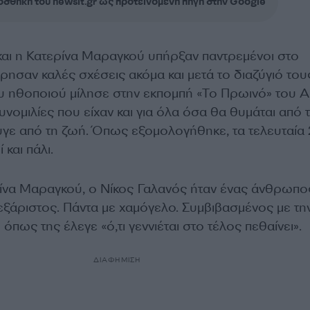
σθήκη του newsit.gr ως προτεινόμενη πηγή στην Google
αι η Κατερίνα Μαραγκού υπήρξαν παντρεμένοι στο
ρησαν καλές σχέσεις ακόμα και μετά το διαζύγιό του
υ ηθοποιού μίλησε στην εκπομπή «Το Πρωινό» του 
συνομιλίες που είχαν και για όλα όσα θα θυμάται από 
υγε από τη ζωή. Όπως εξομολογήθηκε, τα τελευταία 
 και πάλι.
ίνα Μαραγκού, ο Νίκος Γαλανός ήταν ένας άνθρωπο
εξάριστος. Πάντα με χαμόγελο. Συμβιβασμένος με τη
όπως της έλεγε «ό,τι γεννιέται στο τέλος πεθαίνει».
ΔΙΑΦΗΜΙΣΗ