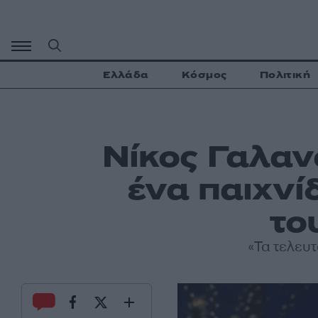
Μετάβαση
σε
περιεχόμενο
Ελλάδα
Κόσμος
Πολιτική
Νίκος Γαλαν
ένα παιχνί
το
«Τα τελευ