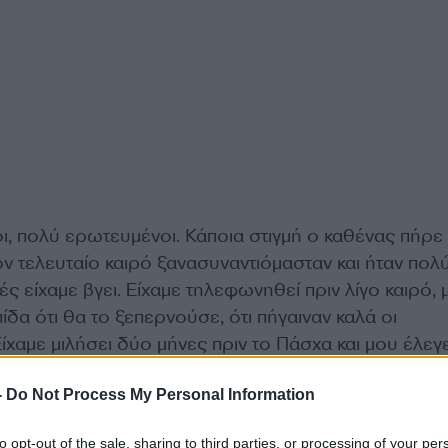
ι, πολύ ερωτευμένοι. Κάποια στιγμή ο καθένας πήρε
ν τελευταίο καιρό ξανασυναντιόμασταν και ήταν πολ
 είχαμε βγει. Είχαμε τηλεφωνηθεί πριν λίγο καιρό, 
ίδα ότι θα το ξεπερνούσε, ότι πήγαιναν καλά οι
ίχαμε μιλήσει δύο μήνες πριν το Πάσχα και μου έλεγε
-
Do Not Process My Personal Information
ρώγαμε πάλι στο γνωστό μας ταβερνάκι στο Θησείο,
to opt-out of the sale, sharing to third parties, or processing of your per