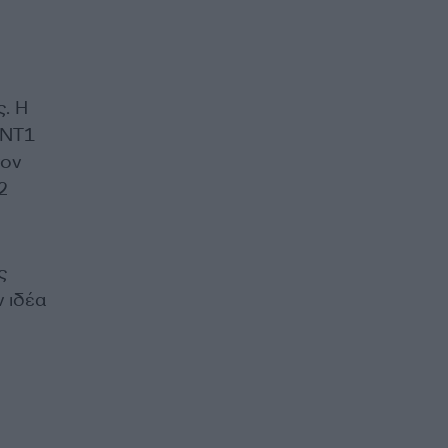
ς. Η
ΑΝΤ1
τον
2
ς
ν ιδέα