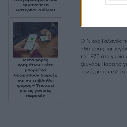
ερμηνεύει η
Κατερίνα Λιόλιου
Ο Νίκος Γαλανός π
ηθοποιός και μεγά
το 1975 στα γυρίσμ
Μεταφορές
ζευγάρι. Παρά το 
χρημάτων: Πότε
μπορεί να
πολύ, με τους δυο
θεωρηθούν δωρεές
και να επιβληθεί
φόρος – Τι ισχυεί
για τις γονικές
παροχές