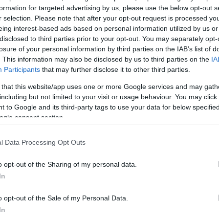
τον τελευταίο καιρό κάποιες φορές. Είχαμε κρατήσε
formation for targeted advertising by us, please use the below opt-out s
 λέγαμε τότε» είπε χαρακτηριστικά. Η Κατερίνα Μαρα
r selection. Please note that after your opt-out request is processed y
ν φώναζα Νικάκη, εκείνος Μαραγκουδάκι». Τα τελευτ
eing interest-based ads based on personal information utilized by us or
disclosed to third parties prior to your opt-out. You may separately opt-
εθήκαμε, ήταν πάρα πολύ ωραία η σχέση μας, σε έν
losure of your personal information by third parties on the IAB’s list of
δο αλλά με στοργή και αγάπη. Βαθιά αγάπη. Ακόμα κι
. This information may also be disclosed by us to third parties on the
IA
ιχνίδι ήταν, επί της ουσίας. Ένα εγωιστικό παιχνίδι «γ
Participants
that may further disclose it to other third parties.
υτά ξέρετε που κάνουν τα νέα παιδιά.
 that this website/app uses one or more Google services and may gath
including but not limited to your visit or usage behaviour. You may click 
 to Google and its third-party tags to use your data for below specifi
αιπωρήθηκε προς το τέλος. Να μην ταλαιπωρήθηκε. 
ogle consent section.
εν φοβόταν και το θάνατο. Μου έλεγε ότι είναι το πρ
αι γιατί ό,τι γεννιέται, πεθαίνει. Όταν βγαίναμε, με
l Data Processing Opt Outs
επόταν που δε μπορούσε να περπατήσει καλά και το
ιος, ακομπλεξάριστος άνθρωπος».
o opt-out of the Sharing of my personal data.
In
ΔΙΑΦΗΜΙΣΗ
o opt-out of the Sale of my Personal Data.
In