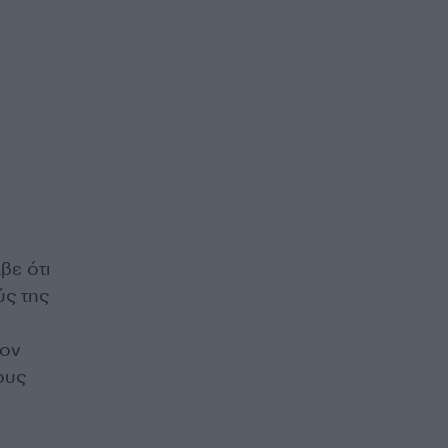
βε ότι
ύς της
τον
ους