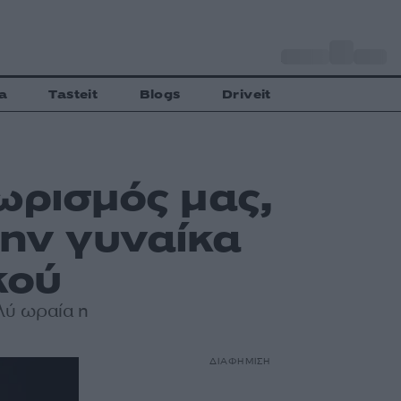
o
Αθήνα
30
C
a
Tasteit
Blogs
Driveit
ωρισμός μας,
ώην γυναίκα
κού
λύ ωραία η
ΔΙΑΦΗΜΙΣΗ