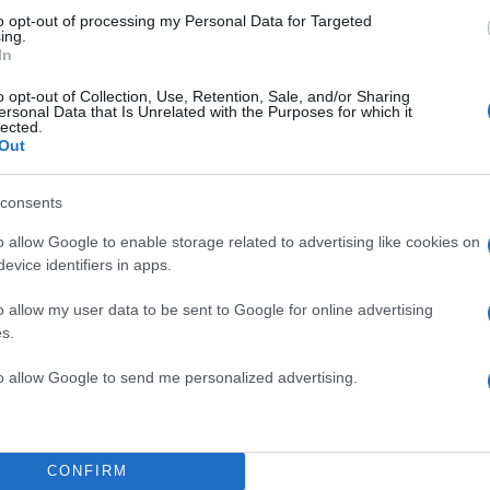
to opt-out of processing my Personal Data for Targeted
ing.
In
o opt-out of Collection, Use, Retention, Sale, and/or Sharing
ersonal Data that Is Unrelated with the Purposes for which it
lected.
Out
consents
o allow Google to enable storage related to advertising like cookies on
evice identifiers in apps.
o allow my user data to be sent to Google for online advertising
s.
to allow Google to send me personalized advertising.
CONFIRM