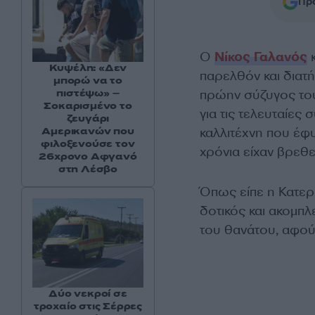
Προ
Ο
Νίκος Γαλανός
κ
Κυψέλη: «Δεν
παρελθόν και διατή
μπορώ να το
πρώην σύζυγος το
πιστέψω» –
Σοκαρισμένο το
για τις τελευταίες 
ζευγάρι
καλλιτέχνη που έφ
Αμερικανών που
φιλοξενούσε τον
χρόνια είχαν βρεθεί
26χρονο Αφγανό
στη Λέσβο
Όπως είπε η Κατερ
δοτικός και ακομπλ
του θανάτου, αφού 
Δύο νεκροί σε
τροχαίο στις Σέρρες