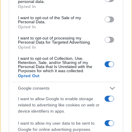
personal data.
grant or deny consent to Google and its third-party tags to
2000 /2000
Opted In
use your data for below specified purposes in below Google
Υποβολή σχολίου
consent section.
I want to opt-out of the Sale of my
Personal Data.
Opted In
Όροι Χρήσης
. Το site προστατεύεται από reCAPTCHA, ισχύουν
Πολιτική Απορρήτου
&
Όροι Χρήσης
της Google.
I want to opt-out of processing my
Personal Data for Targeted Advertising.
Lifestyle
Opted In
ΚΑΤΕΡΙΝΑ ΚΑΙΝΟΥΡΓΙΟΥ
ΝΙΚΟΣ ΚΟΚΛΩΝΗΣ
I want to opt-out of Collection, Use,
Retention, Sale, and/or Sharing of my
Personal Data that Is Unrelated with the
Share:
Purposes for which it was collected.
Opted Out
Ακολουθήστε το Νewsit.gr στο
Google News
και
Google consents
ενημερωθείτε πρώτοι για όλη την ειδησεογραφία και τα
τελευταία νέα
της ημέρας
I want to allow Google to enable storage
related to advertising like cookies on web or
device identifiers in apps.
I want to allow my user data to be sent to
Google for online advertising purposes.