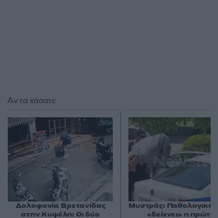
Αν τα χάσατε
Δολοφονία Βρετανίδας
Μυστράς: Παθολογικά α
στην Κυψέλη: Οι δύο
«δείχνει» η πρώτη