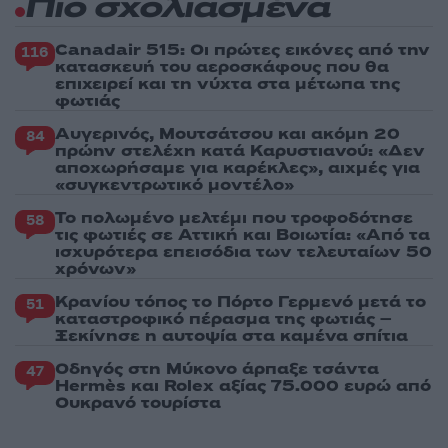
Πιο σχολιασμένα
Canadair 515: Οι πρώτες εικόνες από την
116
κατασκευή του αεροσκάφους που θα
επιχειρεί και τη νύχτα στα μέτωπα της
φωτιάς
Αυγερινός, Μουτσάτσου και ακόμη 20
84
πρώην στελέχη κατά Καρυστιανού: «Δεν
αποχωρήσαμε για καρέκλες», αιχμές για
«συγκεντρωτικό μοντέλο»
Το πολωμένο μελτέμι που τροφοδότησε
58
τις φωτιές σε Αττική και Βοιωτία: «Από τα
ισχυρότερα επεισόδια των τελευταίων 50
χρόνων»
Κρανίου τόπος το Πόρτο Γερμενό μετά το
51
καταστροφικό πέρασμα της φωτιάς –
Ξεκίνησε η αυτοψία στα καμένα σπίτια
Οδηγός στη Μύκονο άρπαξε τσάντα
47
Hermès και Rolex αξίας 75.000 ευρώ από
Ουκρανό τουρίστα