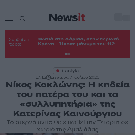
Μετάβαση
σε
o
34
περιεχόμενο
Φω
Φωτιά στη Λάρισα, στην περιοχή
Συμβαίνει
Κο
Κρήνη – Ήχησε μήνυμα του 112
τώρα:
α
Lifestyle
17:12
Δευτέρα 7 Ιουλίου 2025
Νίκος Κοκλώνης: Η κηδεία
του πατέρα του και τα
«συλλυπητήρια» της
Κατερίνας Καινούργιου
Το στερνό αντίο θα ειπωθεί την Τετάρτη σε
χωριό της Αμαλιάδας