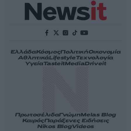
Ελλάδα
Κόσμος
Πολιτική
Οικονομία
Αθλητικά
Lifestyle
Τεχνολογία
Υγεία
Tasteit
Media
Driveit
Πρωτοσέλιδα
Γνώμη
Melas Blog
Καιρός
Παράξενες Ειδήσεις
Nikos Blog
Videos