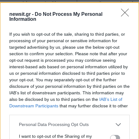
καταθέσεις «κλειδί» της
ιατροδικαστική εκτίμ
συζύγου του 26χρονου
για τον θάνατο του
newsit.gr -
Do Not Process My Personal
Αφγανού – Το στίγμα του
90χρονου, που έκρυψ
Information
κινητού, η θεία από την
γιος του σε καταψύκ
Ινδία και τα απειλητικά
μηνύματα
If you wish to opt-out of the sale, sharing to third parties, or
processing of your personal or sensitive information for
targeted advertising by us, please use the below opt-out
Σχόλια
section to confirm your selection. Please note that after your
opt-out request is processed you may continue seeing
interest-based ads based on personal information utilized by
us or personal information disclosed to third parties prior to
your opt-out. You may separately opt-out of the further
disclosure of your personal information by third parties on the
Σχολίασε εδώ
IAB’s list of downstream participants. This information may
also be disclosed by us to third parties on the
IAB’s List of
Downstream Participants
that may further disclose it to other
50 /50
third parties.
Please note that this website/app uses one or more Google
Personal Data Processing Opt Outs
services and may gather and store information including but
not limited to your visit or usage behaviour. You may click to
I want to opt-out of the Sharing of my