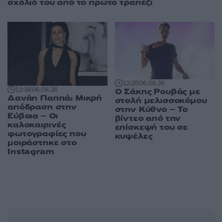
σχόλιό του από το πρώτο τραπέζι
12:25
06.08.26
12:38
06.08.26
Ο Σάκης Ρουβάς με
Δανάη Παππά: Μικρή
στολή μελισσοκόμου
απόδραση στην
στην Κύθνο – Το
Εύβοια – Οι
βίντεο από την
καλοκαιρινές
επίσκεψή του σε
φωτογραφίες που
κυψέλες
μοιράστηκε στο
Instagram